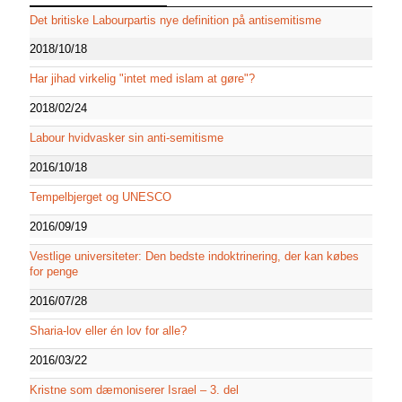
Det britiske Labourpartis nye definition på antisemitisme
2018/10/18
Har jihad virkelig "intet med islam at gøre"?
2018/02/24
Labour hvidvasker sin anti-semitisme
2016/10/18
Tempelbjerget og UNESCO
2016/09/19
Vestlige universiteter: Den bedste indoktrinering, der kan købes
for penge
2016/07/28
Sharia-lov eller én lov for alle?
2016/03/22
Kristne som dæmoniserer Israel – 3. del