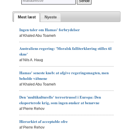
Mest læst
Nyeste
Ingen taler om Hamas' forbrydelser
af Khaled Abu Toameh
Australiens regering: 'Moralsk falliterklæring stilles til
skue'
af Nils A. Haug
Hamas' seneste kneb: at afgive regeringsmagten, men
beholde våbnene
af Khaled Abu Toameh
Den 'multikulturelle' terrortrussel i Europa: Den
eksporterede krig, som ingen ønsker at benævne
af Pierre Rehov
Hierarkiet af acceptable ofre
af Pierre Rehov