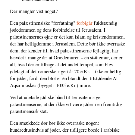
Der mangler vist noget?
Den palæstinensiske "forfatning"
forbigår
fuldstændig
jødedommen og dens forbindelse til Jerusalem. I
palæstinensernes øjne er det kun islam og kristendommen,
der har helligdomme i Jerusalem. Dette bør ikke overraske
dem, der kender til, hvad palæstinenserne fejlagtigt har
hævdet i mange år: at Grædemuren – en støttemur, der er
alt, hvad der er tilbage af det andet tempel, som blev
ødelagt af det romerske rige i år 70 e.Kr. – ikke er hellig
for jøder, fordi den blot er én blandt den tilstødende Al-
Aqsa-moskés (bygget i 1035 e.Kr.) mure.
Ved at udelade jødiske bånd til Jerusalem siger
palæstinenserne, at der ikke vil være jøder i en fremtidig
palæstinensisk stat.
Den smækkede dør bør ikke overraske nogen:
hundredtusindvis af jøder, der tidligere boede i arabiske