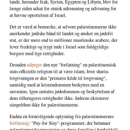
lande, herunder Irak, Syrien, Egypten og Libyen, blev for
længe siden udsat for etnisk udrensning og udvisning for
at hævne oprettelsen af Israel.
Det er værd at bemærke, at selvom palæstinenserne ikke
anerkender jødiske bånd til landet og ønsker en jødefri
stat, er der mere end to millioner muslimske arabere, der
lever fredeligt og trygt inde i Israel som fuldgyldige
borgere med lige rettigheder.
Desuden
udpeger
den nye "forfatning" en palæstinensisk
stats officielle religion til at være islam, hvor sharia-
lovgivningen er den "primære kilde til lovgivning",
samtidig med at kristendommen beskyttes med en
særstatus. Igen omtales jødedommen og beskyttelsen af
dens tilhængeres rettigheder ikke. Jøderne eksisterer
simpelthen ikke for palæstinenserne.
Endnu en foruroligende oplysning fra palæstinensernes
forfatning
: "Pay-for Slay"-programmet, der belønner
palæstinensiske terrorister og deres familier i henhold til