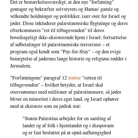
Det er bemærkelsesværdigt, at den nye "forfatning"
gentager og bekræfter selvstyrets og Hamas' gamle og
velkendte holdninger og politikker, især over for Israel og
jøder. Disse inkluderer palæstinensiske flygtninge og deres
efterkommeres "ret til tilbagevenden" til deres
hovedsageligt ikke-eksisterende hjem i Israel; fortsættelse
af udbetalinger til palæstinensiske terrorister – et
program også kendt som "Pay-for-Slay" – og den evige
benægtelse af jødernes lange historie og religiøse rødder i
Jerusalem.
"Forfatningens" paragraf 12
støtter
"retten til
tilbagevenden" – hvilket betyder, at Israel skal
oversvømmes med millioner af palæstinensere, så jøder
bliver en minoritet i deres eget land, og Israel ophører
med at eksistere som en jødisk stat:
"Staten Palæstina arbejder for en samling af
landet og af folk i hjemlandet og i diasporaen
og er fast besluttet på at opnå uafhængighed