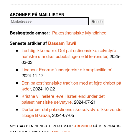
ABONNER PÅ MAILLISTEN
Beslægtede emner:
Palæstinensiske Myndighed
Seneste artikler af
Bassam Tawil
Lad dig ikke narre: Det palæstinensiske selvstyre
har ikke standset udbetalingerne til terrorister
, 2025-
03-03
Libanon: Enorme 'underjordiske kampfaciliteter'
,
2024-11-17
Den palæstinensiske tradition med at fejre drabet på
jøder
, 2024-10-22
Kristne vil hellere leve i Israel end under det
palæstinensiske selvstyre
, 2024-07-21
Derfor bør det palæstinensiske selvstyre ikke vende
tilbage til Gaza
, 2024-07-05
modtag den seneste per email:
abonner
på den gratis
gatestone institute
mail liste
.