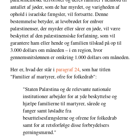
antallet af jøder, som de har myrdet, og varigheden af
ophold i israelske fængsler, vil fortsætte. Denne
bestemmelse betyder, at levebrødet for enhver
palæstinenser, der myrder eller sårer en jøde, vil være
beskyttet af den palæstinensiske forfatning, som vil
garantere ham eller hende og familien tilskud på op til
3.000 dollars om måneden – i en region, hvor
gennemsnitslønnen er omkring 1.000 dollars om måneden.
Her er, hvad der står i
paragraf
24
, som har titlen
"Familier af martyrer, ofre for folkedrab":
"Staten Palæstina og de relevante nationale
institutioner arbejder for at yde beskyttelse og
hjælpe familierne til martyrer, sårede og
fanger samt løsladte fra
besættelsesfængslerne og ofrene for folkedrab
samt for at retsforfølge disse forbrydelsers
gerningsmænd."