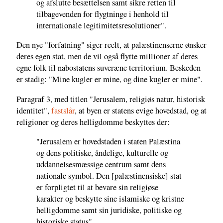
og afslutte besættelsen samt sikre retten til
tilbagevenden for flygtninge i henhold til
internationale legitimitetsresolutioner".
Den nye "forfatning" siger reelt, at palæstinenserne ønsker
deres egen stat, men de vil også flytte millioner af deres
egne folk til nabostatens suveræne territorium. Beskeden
er stadig: "Mine kugler er mine, og dine kugler er mine".
Paragraf 3, med titlen "Jerusalem, religiøs natur, historisk
identitet",
fastslår
, at byen er statens evige hovedstad, og at
religioner og deres helligdomme beskyttes der:
"Jerusalem er hovedstaden i staten Palæstina
og dens politiske, åndelige, kulturelle og
uddannelsesmæssige centrum samt dens
nationale symbol. Den [palæstinensiske] stat
er forpligtet til at bevare sin religiøse
karakter og beskytte sine islamiske og kristne
helligdomme samt sin juridiske, politiske og
historiske status".