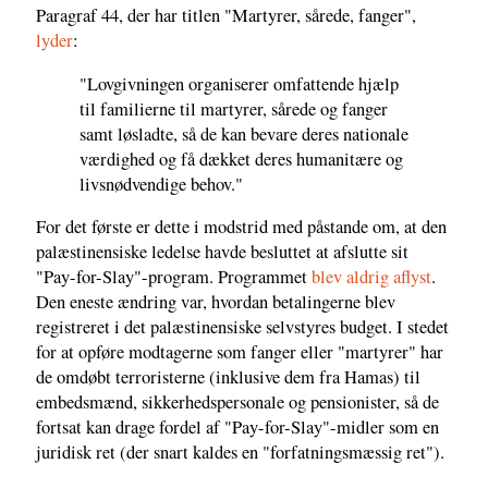
Paragraf 44, der har titlen "Martyrer, sårede, fanger",
lyder
:
"Lovgivningen organiserer omfattende hjælp
til familierne til martyrer, sårede og fanger
samt løsladte, så de kan bevare deres nationale
værdighed og få dækket deres humanitære og
livsnødvendige behov."
For det første er dette i modstrid med påstande om, at den
palæstinensiske ledelse havde besluttet at afslutte sit
"Pay-for-Slay"-program. Programmet
blev aldrig aflyst
.
Den eneste ændring var, hvordan betalingerne blev
registreret i det palæstinensiske selvstyres budget. I stedet
for at opføre modtagerne som fanger eller "martyrer" har
de omdøbt terroristerne (inklusive dem fra Hamas) til
embedsmænd, sikkerhedspersonale og pensionister, så de
fortsat kan drage fordel af "Pay-for-Slay"-midler som en
juridisk ret (der snart kaldes en "forfatningsmæssig ret").