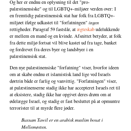
Og her er endnu en oplysning til det "pro-
palæstinensiske" og til LGBTQ+-miljøer verden over: I
en fremtidig palæstinensisk stat har folk fra LGBTQ+-
ingen
miljøet ifølge udkastet til "forfatningen"
rettigheder. Paragraf 59 fastslår, at
ægteskab
udelukkende
er mellem en mand og en kvinde. Afsnittet betyder, at folk
fra dette miljø fortsat vil blive kastet ud fra tage, banket
og fordrevet fra deres byer og landsbyer i en
palæstinensisk stat.
Den nye palæstinensiske "forfatning" viser, hvorfor ideen
om at skabe endnu et islamistisk land lige ved Israels
dørtrin både er farlig og vanvittig. "Forfatningen" viser,
at palæstinenserne stadig ikke har accepteret Israels ret til
at eksistere, stadig ikke har opgivet deres drøm om at
ødelægge Israel, og stadig er fast besluttet på at opmuntre
terrorister til at myrde flere jøder.
Bassam Tawil er en arabisk muslim bosat i
Mellemøsten.