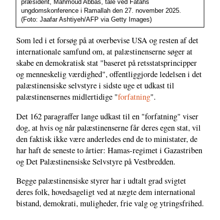
præsident, Mahmoud Abbas, tale ved Fatahs
ungdomskonference i Ramallah den 27. november 2025.
(Foto: Jaafar Ashtiyeh/AFP via Getty Images)
Som led i et forsøg på at overbevise USA og resten af det
internationale samfund om, at palæstinenserne søger at
skabe en demokratisk stat "baseret på retsstatsprincipper
og menneskelig værdighed", offentliggjorde ledelsen i det
palæstinensiske selvstyre i sidste uge et udkast til
palæstinensernes midlertidige "
forfatning
".
Det 162 paragraffer lange udkast til en "forfatning" viser
dog, at hvis og når palæstinenserne får deres egen stat, vil
den faktisk ikke være anderledes end de to ministater, de
har haft de seneste to årtier: Hamas-regimet i Gazastriben
og Det Palæstinensiske Selvstyre på Vestbredden.
Begge palæstinensiske styrer har i udtalt grad svigtet
deres folk, hovedsageligt ved at nægte dem international
bistand, demokrati, muligheder, frie valg og ytringsfrihed.