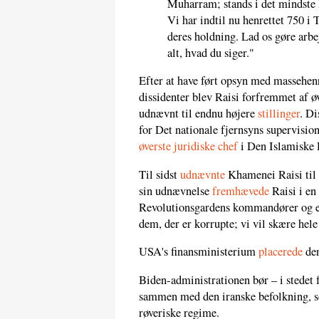
Muharram; stands i det mindste 
Vi har indtil nu henrettet 750 i
deres holdning. Lad os gøre arbe
alt, hvad du siger."
Efter at have ført opsyn med massehenr
dissidenter blev Raisi forfremmet af 
udnævnt til endnu højere
stillinger
. D
for Det nationale fjernsyns supervisio
øverste juridiske chef
i Den Islamiske 
Til sidst
udnævnte
Khamenei Raisi til 
sin udnævnelse
fremhævede
Raisi i en
Revolutionsgardens kommandører og em
dem, der er korrupte; vi vil skære hele
USA's finansministerium
placerede
den
Biden-administrationen bør – i stedet f
sammen med den iranske befolkning, so
røveriske regime.