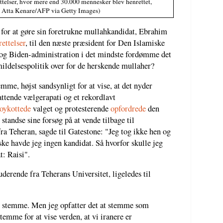
ettelser, hvor mere end 30.000 mennesker blev henrettet,
d Atta Kenare/AFP via Getty Images)
for at gøre sin foretrukne mullahkandidat, Ebrahim
ettelser
, til den næste præsident for Den Islamiske
g Biden-administration i det mindste fordømme det
ildelsespolitik over for de herskende mullaher?
emme, højst sandsynligt for at vise, at det nyder
ttende vælgerapati og et rekordlavt
oykottede
valget og protesterende
opfordrede
den
standse sine forsøg på at vende tilbage til
ra Teheran, sagde til Gatestone: "Jeg tog ikke hen og
 havde jeg ingen kandidat. Så hvorfor skulle jeg
: Raisi".
uderende fra Teherans Universitet, ligeledes til
at stemme. Men jeg opfatter det at stemme som
temme for at vise verden, at vi iranere er