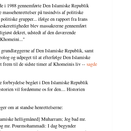
ode i 1988 gennemførte Den Islamiske Republik
e massehenrettelser på tusindvis af politiske
olitiske grupper... ifølge en rapport fra Irans
skerettigheder blev massakrerne gennemført
eligiøst dekret, udstedt af den daværende
 Khomeini..."
 grundlæggerne af Den Islamiske Republik, samt
eolog og udpeget til at efterfølge Den Islamiske
 frem til de sidste timer af Khomeinis liv --
sagde
ste forbrydelse begået i Den Islamiske Republik
storien vil fordømme os for den.... Historien
ger om at standse henrettelserne:
islamiske helligmåned] Muharram; Jeg bad mr.
i og mr. Pourmohammadi: I dag begynder