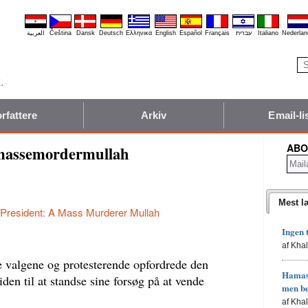
العربية
Čeština
Dansk
Deutsch
Ελληνικά
English
Español
Français
עברית
Italiano
Nederlan
rfattere
Arkiv
Email-li
ABO
 massemordermullah
Mest l
 President: A Mass Murderer Mullah
Ingen 
af Kha
valgene og protesterende opfordrede den
Hamas'
en til at standse sine forsøg på at vende
men b
af Kha