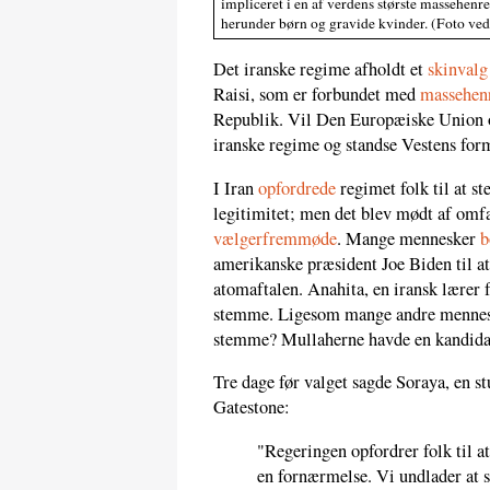
impliceret i en af verdens største massehenr
herunder børn og gravide kvinder. (Foto ve
Det iranske regime afholdt et
skinvalg
Raisi, som er forbundet med
massehenr
Republik. Vil Den Europæiske Union o
iranske regime og standse Vestens form
I Iran
opfordrede
regimet folk til at st
legitimitet; men det blev mødt af omfa
vælgerfremmøde
. Mange mennesker
b
amerikanske præsident Joe Biden til at 
atomaftalen. Anahita, en iransk lærer f
stemme. Ligesom mange andre menneske
stemme? Mullaherne havde en kandidat
Tre dage før valget sagde Soraya, en st
Gatestone:
"Regeringen opfordrer folk til 
en fornærmelse. Vi undlader at s