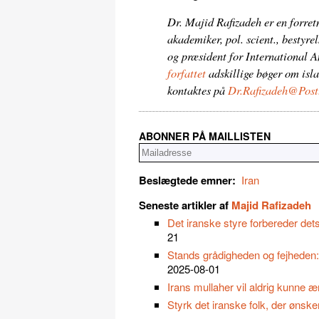
Dr. Majid Rafizadeh er en forre
akademiker, pol. scient., bestyr
og præsident for International 
forfattet
adskillige bøger om isl
kontaktes på
Dr.Rafizadeh@Post
ABONNER PÅ MAILLISTEN
Beslægtede emner:
Iran
Seneste artikler af
Majid Rafizadeh
Det iranske styre forbereder dets
21
Stands grådigheden og fejheden: 
2025-08-01
Irans mullaher vil aldrig kunne æ
Styrk det iranske folk, der ønske