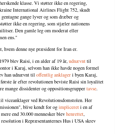
herskende klasse. Vi støtter ikke en regering,
raine International Airlines Flight 752, skudt
m gentagne gange lyver og som dræber og
støtter ikke en regering, som stjæler nationens
militser. Den gamle leg om moderat eller
men ens."
st, hvem denne nye præsident for Iran er.
1979 blev Raisi, i en alder af 19 år,
udnævnt
til
ontor i Karaj, selvom han ikke havde nogen formel
lev han udnævnt til
offentlig anklager
i byen Karaj,
ørste år efter revolutionen beviste Raisi sin loyalitet
re mange dissidenter og oppositionsgrupper
tavse
.
il viceanklager ved Revolutionsdomstolen. Her
ssionen", blive kendt for og
impliceret
i en af
or mere end 30.000 mennesker blev
henrettet
,
n resolution i Repræsentanternes Hus i USA skrev