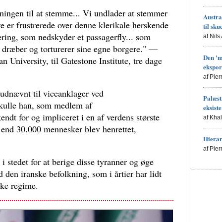
ningen til at stemme... Vi undlader at stemmer
Austra
ere er frustrerede over denne klerikale herskende
til sku
gering, som nedskyder et passagerfly... som
af Nils
dræber og torturerer sine egne borgere." —
Den 'm
n University, til Gatestone Institute, tre dage
ekspor
af Pie
i udnævnt til viceanklager ved
Palæsti
kulle han, som medlem af
eksist
dt for og impliceret i en af verdens største
af Kha
 end 30.000 mennesker blev henrettet,
Hierar
af Pie
i stedet for at berige disse tyranner og øge
den iranske befolkning, som i årtier har lidt
ske regime.