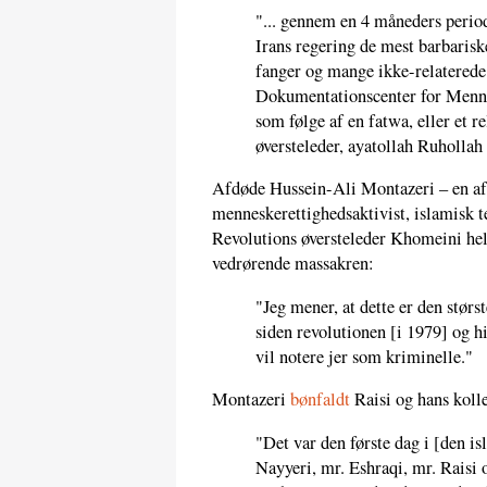
"... gennem en 4 måneders peri
Irans regering de mest barbarisk
fanger og mange ikke-relaterede p
Dokumentationscenter for Menne
som følge af en fatwa, eller et r
øversteleder, ayatollah Ruhollah
Afdøde Hussein-Ali Montazeri – en af
menneskerettighedsaktivist, islamisk t
Revolutions øversteleder Khomeini helt
vedrørende massakren:
"Jeg mener, at dette er den stør
siden revolutionen [i 1979] og hi
vil notere jer som kriminelle."
Montazeri
bønfaldt
Raisi og hans kolle
"Det var den første dag i [den 
Nayyeri, mr. Eshraqi, mr. Rais