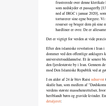
frustrerede over denne klerikale 
som nedskyder et passagerfly [Uk
ned af IRGC i januar 2020], so
torturerer sine egne borgere. Vi 
resurser og bruger dem på sine 
hardliner er ovre. De er allesam
Det er vigtigt for verden at vide præci
Efter den islamiske revolution i Iran i 
dommer ved den offentlige anklagers k
universitetsuddannelse. Et år senere b
den fjerdestørste by i Iran. Gennem de f
mod Den Islamiske Republik ved at gø
I en alder af 24 år blev Raisi
udnævnt
t
skulle han, som medlem af "Dødskommi
verdens største massehenrettelser, hv
heriblandt børn og gravide kvinder. E
detaljeret
: