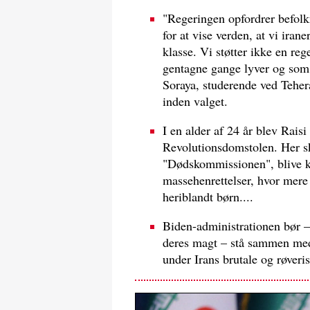
"Regeringen opfordrer befolk
for at vise verden, at vi iran
klasse. Vi støtter ikke en re
gentagne gange lyver og som 
Soraya, studerende ved Tehera
inden valget.
I en alder af 24 år blev Rais
Revolutionsdomstolen. Her s
"Dødskommissionen", blive ken
massehenrettelser, hvor mere
heriblandt børn....
Biden-administrationen bør – 
deres magt – stå sammen med 
under Irans brutale og røveri