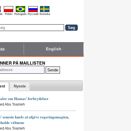
ds
Polski
Português
Pyccĸий
Svenska
ste
English
NNER PÅ MAILLISTEN
æst
Nyeste
taler om Hamas' forbrydelser
led Abu Toameh
 seneste kneb: at afgive regeringsmagten,
eholde våbnene
led Abu Toameh