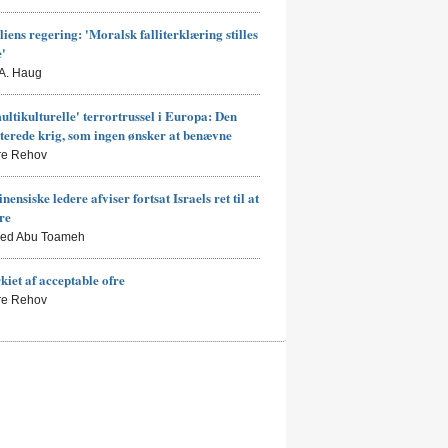
liens regering: 'Moralsk falliterklæring stilles
e'
 A. Haug
ultikulturelle' terrortrussel i Europa: Den
terede krig, som ingen ønsker at benævne
rre Rehov
nensiske ledere afviser fortsat Israels ret til at
ere
led Abu Toameh
kiet af acceptable ofre
rre Rehov