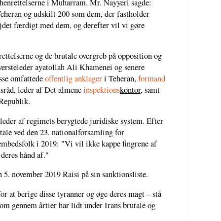
henrettelserne i Muharram. Mr. Nayyeri sagde:
 Teheran og udskilt 200 som dem, der fastholder
jdet færdigt med dem, og derefter vil vi gøre
ettelserne og de brutale overgreb på opposition og
øversteleder ayatollah Ali Khamenei og senere
isse omfattede
offentlig anklager
i Teheran,
formand
nsråd, leder af Det almene
inspektions
kontor
, samt
Republik.
leder af regimets berygtede juridiske system. Efter
 tale ved den 23. nationalforsamling for
bedsfolk i 2019: "Vi vil ikke kappe fingrene af
 deres hånd af."
 5. november 2019 Raisi på sin sanktionsliste.
or at berige disse tyranner og øge deres magt – stå
m gennem årtier har lidt under Irans brutale og