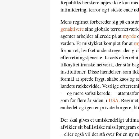
Republiks herskere nøjes ikke kun med
intimidering, terror og i sidste ende ø
Mens regimet forbereder sig på en stør
genaktivere
sine globale terrornetværk
agenter arbejder allerede på at
myrde
o
verden. Et mislykket komplot for at
m
forpurret, hvilket understreger den gl
efterretningstjeneste. Israels efterret
tilknyttet iranske netværk, der står ba
institutioner. Disse hændelser, som ik
formål at sprede frygt, skabe kaos og s
landets rækkevidde. Vestlige efterretni
— og mere sofistikerede — attentatfor
som for flere år siden, i
USA.
Regimet f
embedet og igen er private borgere, bl
Der skal gives et umiskendeligt ultima
afvikler sit ballistiske missilprogram o
– eller også vil det stå over for en ny