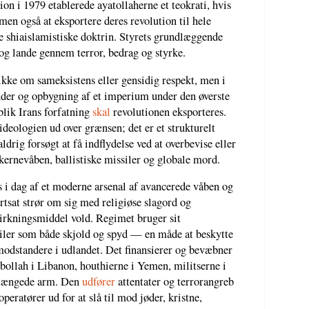
ion i 1979 etablerede ayatollaherne et teokrati, hvis
men også at eksportere deres revolution til hele
e shiaislamistiske doktrin. Styrets grundlæggende
 og lande gennem terror, bedrag og styrke.
ikke om sameksistens eller gensidig respekt, men i
ender og opbygning af et imperium under den øverste
blik Irans forfatning
skal
revolutionen eksporteres.
ideologien ud over grænsen; det er et strukturelt
 aldrig forsøgt at få indflydelse ved at overbevise eller
kernevåben, ballistiske missiler og globale mord.
 i dag af et moderne arsenal af avancerede våben og
tsat strør om sig med religiøse slagord og
åvirkningsmiddel vold. Regimet bruger sit
iler som både skjold og spyd — en måde at beskytte
odstandere i udlandet. Det finansierer og bevæbner
ollah i Libanon, houthierne i Yemen, militserne i
rlængede arm. Den
udfører
attentater og terrorangreb
peratører ud for at slå til mod jøder, kristne,