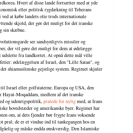
dkorea. Hvert af disse lande fortsætter med at yde
økonomisk eller politisk rygdækning til Teherans
ved at købe landets olie trods internationale
tende skjold, der gør det muligt for det iranske
g sin skæbne.
volutionsgarde ser sandsynligvis missiler og
, der vil gøre det muligt for dem at ødelægge
t udslette fra landkortet. At opnå dette mål ville
etier: ødelæggelsen af Israel, den "Lille Satan", og
f det shiamuslimske gejstlige system. Regimet skjuler
il Israel eller golfstaterne. Europa og USA, den
Amir Hayat-Moqaddam, medlem af det iranske
ed og udenrigspolitik,
pralede for nylig
med, at Irans
æiske hovedstæder og amerikanske byer. Regimet har
ten om, at dets fjender bør frygte Irans voksende
ot pral; de er et vindue ind til tankegangen hos en
ndgåelig og måske endda ønskværdig. Den Islamiske