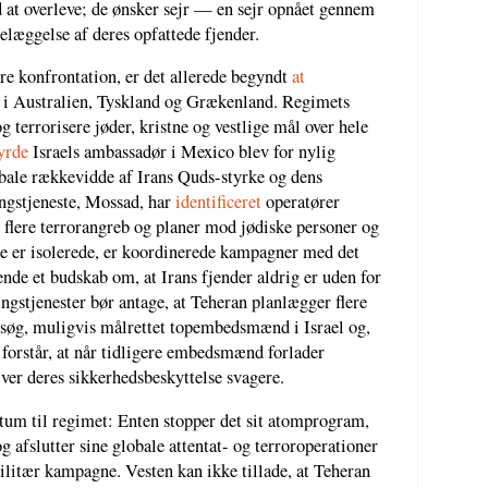
 at overleve; de ønsker sejr — en sejr opnået gennem
delæggelse af deres opfattede fjender.
re konfrontation, er det allerede begyndt
at
 i Australien, Tyskland og Grækenland. Regimets
g terrorisere jøder, kristne og vestlige mål over hele
yrde
Israels ambassadør i Mexico blev for nylig
obale rækkevidde af Irans Quds-styrke og dens
ningstjeneste, Mossad, har
identificeret
operatører
g flere terrorangreb og planer mod jødiske personer og
ke er isolerede, er koordinerede kampagner med det
ende et budskab om, at Irans fjender aldrig er uden for
ngstjenester bør antage, at Teheran planlægger flere
søg, muligvis målrettet topembedsmænd i Israel og,
orstår, at når tidligere embedsmænd forlader
iver deres sikkerhedsbeskyttelse svagere.
tum til regimet: Enten stopper det sit atomprogram,
g afslutter sine globale attentat- og terroroperationer
 militær kampagne. Vesten kan ikke tillade, at Teheran