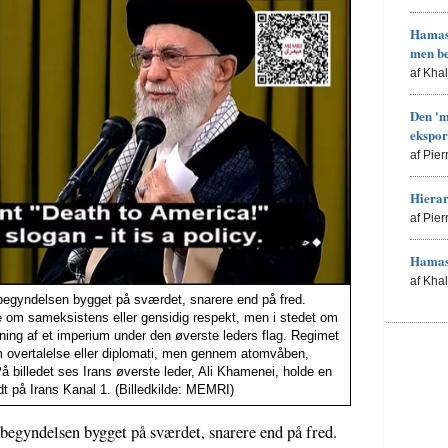
Hamas'
men b
af Kha
Den 'm
ekspor
af Pie
Hierar
af Pie
Hamas 
af Kha
begyndelsen bygget på sværdet, snarere end på fred.
ke om sameksistens eller gensidig respekt, men i stedet om
ning af et imperium under den øverste leders flag. Regimet
em overtalelse eller diplomati, men gennem atomvåben,
 På billedet ses Irans øverste leder, Ali Khamenei, holde en
t på Irans Kanal 1. (Billedkilde: MEMRI)
begyndelsen bygget på sværdet, snarere end på fred.