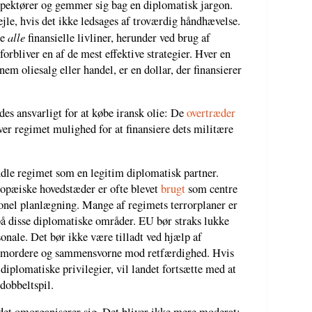
nspektører og gemmer sig bag en diplomatisk jargon.
ejle, hvis det ikke ledsages af troværdig håndhævelse.
alle
ne
finansielle livliner, herunder ved brug af
orbliver en af de mest effektive strategier. Hver en
em oliesalg eller handel, er en dollar, der finansierer
es ansvarligt for at købe iransk olie: De
overtræder
ver regimet mulighed for at finansiere dets militære
le regimet som en legitim diplomatisk partner.
ropæiske hovedstæder er ofte blevet
brugt
som centre
ionel planlægning. Mange af regimets terrorplaner er
på disse diplomatiske områder. EU bør straks lukke
onale. Det bør ikke være tilladt ved hjælp af
jemordere og sammensvorne mod retfærdighed. Hvis
diplomatiske privilegier, vil landet fortsætte med at
dobbeltspil.