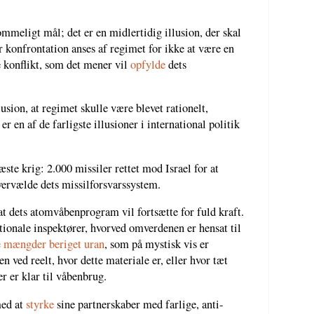
ommeligt mål; det er en midlertidig illusion, der skal
r konfrontation anses af regimet for ikke at være en
e konflikt, som det mener vil
opfylde
dets
usion, at regimet skulle være blevet rationelt,
r en af de farligste illusioner i international politik
ste krig: 2.000 missiler rettet mod Israel for at
ervælde dets missilforsvarssystem.
 at dets atomvåbenprogram vil fortsætte for fuld kraft.
ionale inspektører, hvorved omverdenen er hensat til
e mængder beriget uran
, som på mystisk vis er
gen ved reelt, hvor dette materiale er, eller hvor tæt
er er klar til våbenbrug.
med at
styrke
sine partnerskaber med farlige, anti-