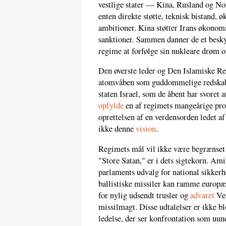
vestlige stater — Kina, Rusland og Nor
enten direkte støtte, teknisk bistand, 
ambitioner. Kina støtter Irans økonomi 
sanktioner. Sammen danner de et beskyt
regime at forfølge sin nukleare drøm o
Den øverste leder og Den Islamiske Re
atomvåben som guddommelige redskaber
staten Israel, som de åbent har svoret a
opfylde
en af regimets mangeårige prof
oprettelsen af en verdensorden ledet a
ikke denne
vision
.
Regimets mål vil ikke være begrænset t
"Store Satan," er i dets sigtekorn. 
parlaments udvalg for national sikkerh
ballistiske missiler kan ramme europ
for nylig udsendt trusler og
advaret
Ves
missilmagt. Disse udtalelser er ikke bl
ledelse, der ser konfrontation som uu