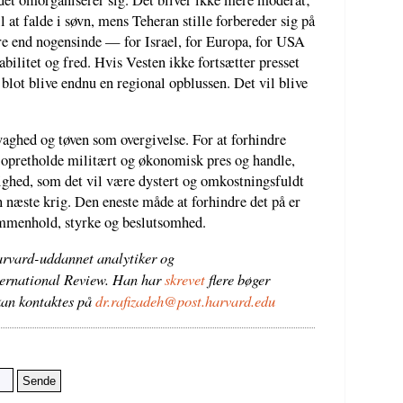
 det omorganiserer sig. Det bliver ikke mere moderat;
il at falde i søvn, mens Teheran stille forbereder sig på
ere end nogensinde — for Israel, for Europa, for USA
abilitet og fred. Hvis Vesten ikke fortsætter presset
 blot blive endnu en regional opblussen. Det vil blive
vaghed og tøven som overgivelse. For at forhindre
opretholde militært og økonomisk pres og handle,
lighed, som det vil være dystert og omkostningsfuldt
n næste krig. Den eneste måde at forhindre det på er
ammenhold, styrke og beslutsomhed.
arvard-uddannet analytiker og
ternational Review. Han har
skrevet
flere bøger
an kontaktes på
dr.rafizadeh@post.harvard.edu