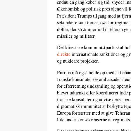
endnu en gang køber sig tid, snyder i
Økonomisk og politisk pres alene vil f
Præsident Trumps tilgang med at fjer
sekundære sanktioner, overfor regimet f
dollar, der strømmer ind i Teheran genn
missiler og militser.
Det kinesiske kommunistparti skal hold
direkte
internationale sanktioner og gi
og nukleare projekter.
Europa må også holde op med at behand
Iranske konsulater og ambassader i eu
for efterretningsindsamling og operat
blevet udtænkt eller koordineret inde 
iranske konsulater og udvise deres pers
diplomatisk immunitet at beskytte le
Europa fortsætter med at give Teheran 
lide under konsekvenserne af regimets 