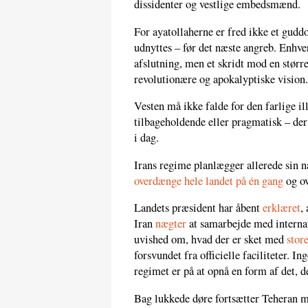
dissidenter og vestlige embedsmænd.
For ayatollaherne er fred ikke et gudd
udnyttes – før det næste angreb. Enhve
afslutning, men et skridt mod en størr
revolutionære og apokalyptiske vision.
Vesten må ikke falde for den farlige ill
tilbageholdende eller pragmatisk – der e
i dag.
Irans regime planlægger allerede sin næ
overdænge hele landet på én gang
og ov
Landets præsident har åbent
erklæret
,
Iran
nægter
at samarbejde med internat
uvished om, hvad der er sket med
stor
forsvundet fra officielle faciliteter. In
regimet er på at opnå en form af det, d
Bag lukkede døre fortsætter Teheran 