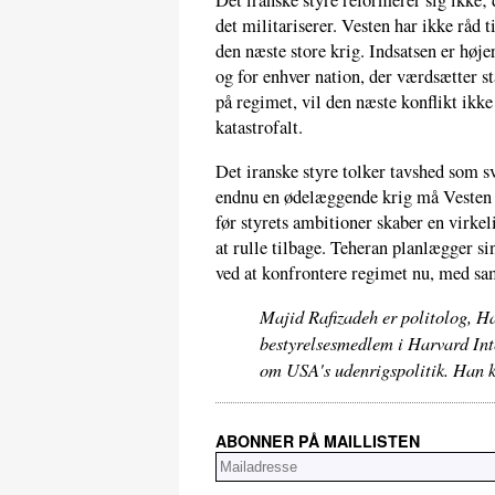
Det iranske styre reformerer sig ikke;
det militariserer. Vesten har ikke råd t
den næste store krig. Indsatsen er høj
og for enhver nation, der værdsætter st
på regimet, vil den næste konflikt ikke
katastrofalt.
Det iranske styre tolker tavshed som s
endnu en ødelæggende krig må Vesten 
før styrets ambitioner skaber en virke
at rulle tilbage. Teheran planlægger si
ved at konfrontere regimet nu, med s
Majid Rafizadeh er politolog, H
bestyrelsesmedlem i Harvard In
om USA's udenrigspolitik. Han k
ABONNER PÅ MAILLISTEN