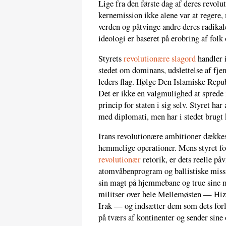
Lige fra den første dag af deres revolut
kernemission ikke alene var at regere, 
verden og påtvinge andre deres radikal
ideologi er baseret på erobring af folk
Styrets
revolutionære slagord
handler 
stedet om dominans, udslettelse af fj
leders flag. Ifølge Den Islamiske Repu
Det er ikke en valgmulighed at sprede 
princip for staten i sig selv. Styret har
med diplomati, men har i stedet brugt 
Irans revolutionære ambitioner dækkes
hemmelige operationer. Mens styret for
revolutionær
retorik, er dets reelle p
atomvåbenprogram og ballistiske miss
sin magt på hjemmebane og true sine m
militser over hele Mellemøsten — Hizb
Irak — og indsætter dem som dets fo
på tværs af kontinenter og sender sine o