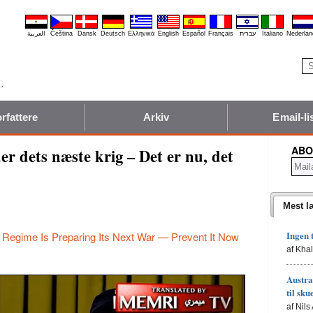
العربية
Čeština
Dansk
Deutsch
Ελληνικά
English
Español
Français
עברית
Italiano
Nederlan
rfattere
Arkiv
Email-li
ABO
er dets næste krig – Det er nu, det
Mest l
Ingen 
n Regime Is Preparing Its Next War — Prevent It Now
af Kha
Austra
til sku
af Nils