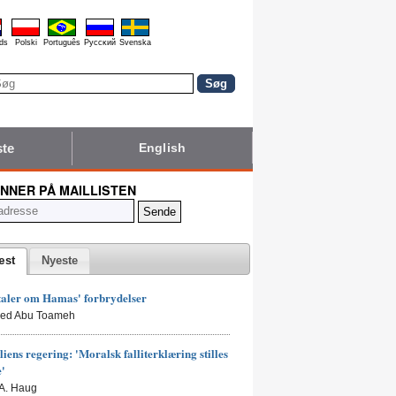
ds
Polski
Português
Pyccĸий
Svenska
ste
English
NNER PÅ MAILLISTEN
æst
Nyeste
taler om Hamas' forbrydelser
led Abu Toameh
liens regering: 'Moralsk falliterklæring stilles
e'
 A. Haug