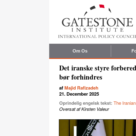
Om Os
Fo
Det iranske styre forbered
bør forhindres
af
Majid Rafizadeh
21. December 2025
Oprindelig engelsk tekst:
The Irania
Oversat af Kirsten Valeur