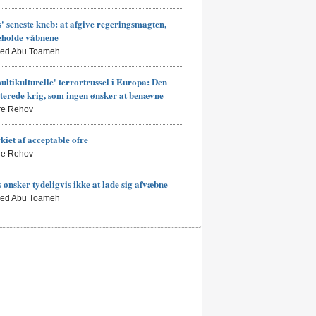
 seneste kneb: at afgive regeringsmagten,
eholde våbnene
led Abu Toameh
ultikulturelle' terrortrussel i Europa: Den
terede krig, som ingen ønsker at benævne
rre Rehov
kiet af acceptable ofre
rre Rehov
ønsker tydeligvis ikke at lade sig afvæbne
led Abu Toameh