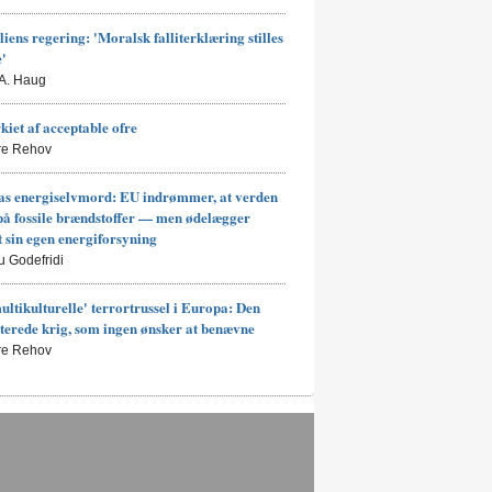
liens regering: 'Moralsk falliterklæring stilles
e'
 A. Haug
kiet af acceptable ofre
rre Rehov
s energiselvmord: EU indrømmer, at verden
på fossile brændstoffer — men ødelægger
t sin egen energiforsyning
u Godefridi
ultikulturelle' terrortrussel i Europa: Den
terede krig, som ingen ønsker at benævne
rre Rehov