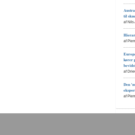
Austra
til sku
af Nils
Hierar
af Pie
Europa
kører 
bevids
af Drie
Den 'm
ekspor
af Pie