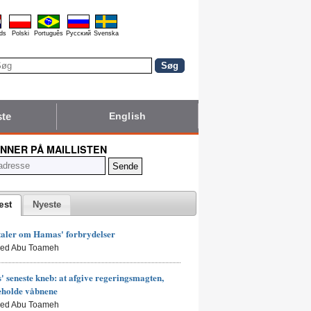
ds
Polski
Português
Pyccĸий
Svenska
ste
English
NNER PÅ MAILLISTEN
æst
Nyeste
taler om Hamas' forbrydelser
led Abu Toameh
 seneste kneb: at afgive regeringsmagten,
eholde våbnene
led Abu Toameh