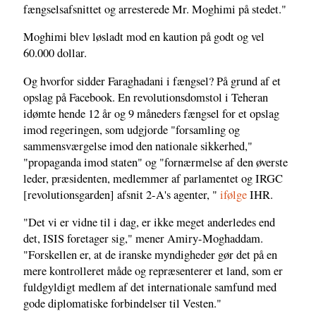
fængselsafsnittet og arresterede Mr. Moghimi på stedet."
Moghimi blev løsladt mod en kaution på godt og vel
60.000 dollar.
Og hvorfor sidder Faraghadani i fængsel? På grund af et
opslag på Facebook. En revolutionsdomstol i Teheran
idømte hende 12 år og 9 måneders fængsel for et opslag
imod regeringen, som udgjorde "forsamling og
sammensværgelse imod den nationale sikkerhed,"
"propaganda imod staten" og "fornærmelse af den øverste
leder, præsidenten, medlemmer af parlamentet og IRGC
[revolutionsgarden] afsnit 2-A's agenter, "
ifølge
IHR.
"Det vi er vidne til i dag, er ikke meget anderledes end
det, ISIS foretager sig," mener Amiry-Moghaddam.
"Forskellen er, at de iranske myndigheder gør det på en
mere kontrolleret måde og repræsenterer et land, som er
fuldgyldigt medlem af det internationale samfund med
gode diplomatiske forbindelser til Vesten."