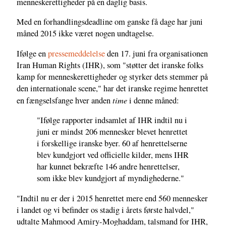
menneskerettigheder på en daglig basis.
Med en forhandlingsdeadline om ganske få dage har juni
måned 2015 ikke været nogen undtagelse.
Ifølge en
pressemeddelelse
den 17. juni fra organisationen
Iran Human Rights (IHR), som "støtter det iranske folks
kamp for menneskerettigheder og styrker dets stemmer på
den internationale scene," har det iranske regime henrettet
time
en fængselsfange hver anden
i denne måned:
"Ifølge rapporter indsamlet af IHR indtil nu i
juni er mindst 206 mennesker blevet henrettet
i forskellige iranske byer. 60 af henrettelserne
blev kundgjort ved officielle kilder, mens IHR
har kunnet bekræfte 146 andre henrettelser,
som ikke blev kundgjort af myndighederne."
"Indtil nu er der i 2015 henrettet mere end 560 mennesker
i landet og vi befinder os stadig i årets første halvdel,"
udtalte Mahmood Amiry-Moghaddam, talsmand for IHR,