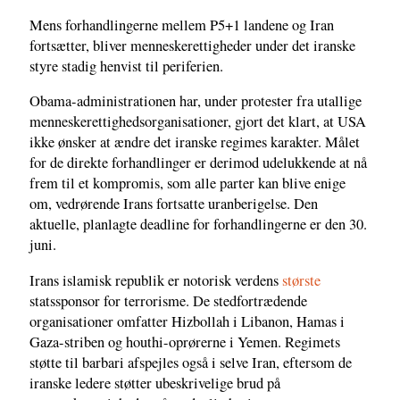
Mens forhandlingerne mellem P5+1 landene og Iran
fortsætter, bliver menneskerettigheder under det iranske
styre stadig henvist til periferien.
Obama-administrationen har, under protester fra utallige
menneskerettighedsorganisationer, gjort det klart, at USA
ikke ønsker at ændre det iranske regimes karakter. Målet
for de direkte forhandlinger er derimod udelukkende at nå
frem til et kompromis, som alle parter kan blive enige
om, vedrørende Irans fortsatte uranberigelse. Den
aktuelle, planlagte deadline for forhandlingerne er den 30.
juni.
Irans islamisk republik er notorisk verdens
største
statssponsor for terrorisme. De stedfortrædende
organisationer omfatter Hizbollah i Libanon, Hamas i
Gaza-striben og houthi-oprørerne i Yemen. Regimets
støtte til barbari afspejles også i selve Iran, eftersom de
iranske ledere støtter ubeskrivelige brud på