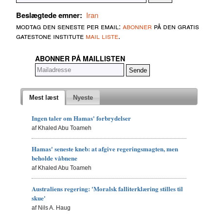
Beslægtede emner:
Iran
modtag den seneste per email:
abonner
på den gratis
gatestone institute
mail liste
.
ABONNER PÅ MAILLISTEN
Mest læst
Nyeste
Ingen taler om Hamas' forbrydelser
af Khaled Abu Toameh
Hamas' seneste kneb: at afgive regeringsmagten, men
beholde våbnene
af Khaled Abu Toameh
Australiens regering: 'Moralsk falliterklæring stilles til
skue'
af Nils A. Haug