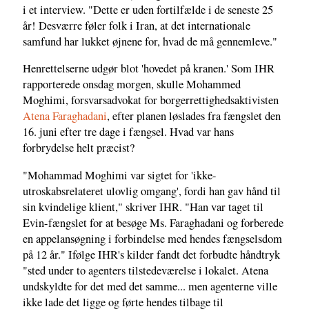
i et interview. "Dette er uden fortilfælde i de seneste 25
år! Desværre føler folk i Iran, at det internationale
samfund har lukket øjnene for, hvad de må gennemleve."
Henrettelserne udgør blot 'hovedet på kranen.' Som IHR
rapporterede onsdag morgen, skulle Mohammed
Moghimi, forsvarsadvokat for borgerrettighedsaktivisten
Atena Faraghadani
, efter planen løslades fra fængslet den
16. juni efter tre dage i fængsel. Hvad var hans
forbrydelse helt præcist?
"Mohammad Moghimi var sigtet for 'ikke-
utroskabsrelateret ulovlig omgang', fordi han gav hånd til
sin kvindelige klient," skriver IHR. "Han var taget til
Evin-fængslet for at besøge Ms. Faraghadani og forberede
en appelansøgning i forbindelse med hendes fængselsdom
på 12 år." Ifølge IHR's kilder fandt det forbudte håndtryk
"sted under to agenters tilstedeværelse i lokalet. Atena
undskyldte for det med det samme... men agenterne ville
ikke lade det ligge og førte hendes tilbage til