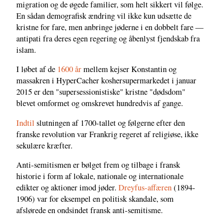
migration og de øgede familier, som helt sikkert vil følge.
En sådan demografisk ændring vil ikke kun udsætte de
kristne for fare, men anbringe jøderne i en dobbelt fare —
antipati fra deres egen regering og åbenlyst fjendskab fra
islam.
I løbet af de
1600 år
mellem kejser Konstantin og
massakren i HyperCacher koshersupermarkedet i januar
2015 er den "supersessionistiske" kristne "dødsdom"
blevet omformet og omskrevet hundredvis af gange.
Indtil
slutningen af 1700-tallet og følgerne efter den
franske revolution var Frankrig regeret af religiøse, ikke
sekulære kræfter.
Anti-semitismen er bølget frem og tilbage i fransk
historie i form af lokale, nationale og internationale
edikter og aktioner imod jøder.
Dreyfus-affæren
(1894-
1906) var for eksempel en politisk skandale, som
afslørede en ondsindet fransk anti-semitisme.