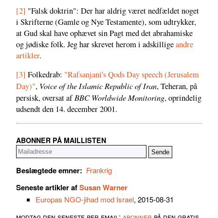
[2]
"Falsk doktrin": Der har aldrig været nedfældet noget
i Skrifterne (Gamle og Nye Testamente), som udtrykker,
at Gud skal have ophævet sin Pagt med det abrahamiske
og jødiske folk. Jeg har skrevet herom i adskillige
andre
artikler
.
[3]
Folkedrab:
"Rafsanjani's Qods Day speech (Jerusalem
Voice of the Islamic Republic of Iran
Day)"
,
, Teheran, på
BBC Worldwide Monitoring
persisk, oversat af
, oprindelig
udsendt den 14. december 2001.
ABONNER PÅ MAILLISTEN
Beslægtede emner:
Frankrig
Seneste artikler af
Susan Warner
Europas NGO-jihad mod Israel
, 2015-08-31
modtag den seneste per email:
abonner
på den gratis