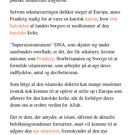
Selvom sekulariseringen dækker meget af Europa, anses
Frankrig stadig for at være en katolsk
nation
, hvor
over
halvdelen
af landets borgere er medlemmer af den
katolske
kirke.
"Supersessionismens" DNA, som skjuler sig under
samfundets overflade, er det, der får sekulære, kristne
nationer som
Frankrig
, Storbritannien og Sverige til at
formilde islamisterne, som arbejder på at øge deres
indflydelse, antal og decibelniveau.
Som følge af den islamiske doktrin kan mange muslimer
ironisk nok komme til at opleve at stille op i Europa som
afløsere for den katolske kirke, når de forfølger deres
drøm om at erobre verden for Allah.
Der er dem, der antyder, at islam, såfremt de aktuelle
befolkningstendenser fortsætter, snart vil komme til at
udgøre den
nye majoritet
, fremskyndet af den nye