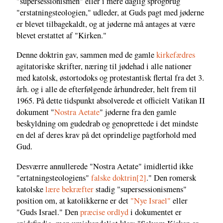
"supersessionismen" eller i mere daglig sprogbrug
"erstatningsteologien," udleder, at Guds pagt med jøderne
er blevet tilbagekaldt, og at jøderne må antages at være
blevet erstattet af "Kirken."
Denne doktrin gav, sammen med de gamle
kirkefædres
agitatoriske skrifter, næring til jødehad i alle nationer
med katolsk, østortodoks og protestantisk flertal fra det 3.
årh. og i alle de efterfølgende århundreder, helt frem til
1965. På dette tidspunkt absolverede et officielt Vatikan II
dokument "
Nostra Aetate
" jøderne fra den gamle
beskyldning om gudedrab og genoprettede i det mindste
en del af deres krav på det oprindelige pagtforhold med
Gud.
Desværre annullerede "Nostra Aetate" imidlertid ikke
"ertatningsteologiens"
falske doktrin
[2]
." Den romersk
katolske
lære
bekræfter
stadig "supersessionismens"
position om, at katolikkerne er det
"Nye Israel"
eller
"Guds Israel." Den
præcise ordlyd
i dokumentet er