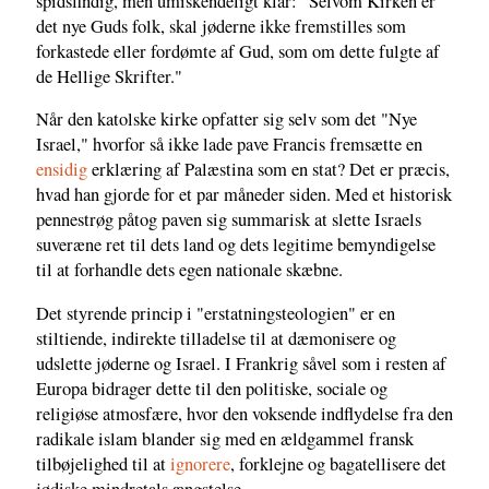
spidsfindig, men umiskendeligt klar: "Selvom Kirken er
det nye Guds folk, skal jøderne ikke fremstilles som
forkastede eller fordømte af Gud, som om dette fulgte af
de Hellige Skrifter."
Når den katolske kirke opfatter sig selv som det "Nye
Israel," hvorfor så ikke lade pave Francis fremsætte en
ensidig
erklæring af Palæstina som en stat? Det er præcis,
hvad han gjorde for et par måneder siden. Med et historisk
pennestrøg påtog paven sig summarisk at slette Israels
suveræne ret til dets land og dets legitime bemyndigelse
til at forhandle dets egen nationale skæbne.
Det styrende princip i "erstatningsteologien" er en
stiltiende, indirekte tilladelse til at dæmonisere og
udslette jøderne og Israel. I Frankrig såvel som i resten af
Europa bidrager dette til den politiske, sociale og
religiøse atmosfære, hvor den voksende indflydelse fra den
radikale islam blander sig med en ældgammel fransk
tilbøjelighed til at
ignorere
, forklejne og bagatellisere det
jødiske mindretals ængstelse.