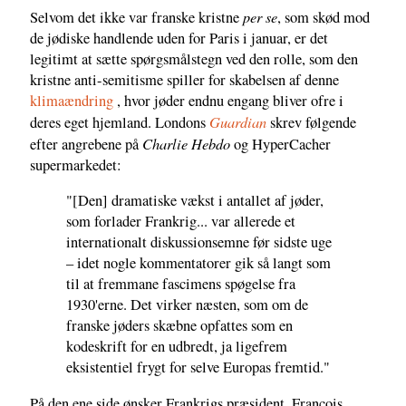
per se
Selvom det ikke var franske kristne
, som skød mod
de jødiske handlende uden for Paris i januar, er det
legitimt at sætte spørgsmålstegn ved den rolle, som den
kristne anti-semitisme spiller for skabelsen af denne
klimaændring
, hvor jøder endnu engang bliver ofre i
Guardian
deres eget hjemland. Londons
skrev følgende
Charlie Hebdo
efter angrebene på
og HyperCacher
supermarkedet:
"[Den] dramatiske vækst i antallet af jøder,
som forlader Frankrig... var allerede et
internationalt diskussionsemne før sidste uge
– idet nogle kommentatorer gik så langt som
til at fremmane fascimens spøgelse fra
1930'erne. Det virker næsten, som om de
franske jøders skæbne opfattes som en
kodeskrift for en udbredt, ja ligefrem
eksistentiel frygt for selve Europas fremtid."
På den ene side ønsker Frankrigs præsident, François