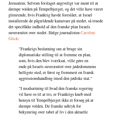
Jerusalem. Selvom forslaget angiveligt var ment til at
dæmpe volden på Tempelbjerget, og det ville have været
glimrende, hvis Frankrig havde foreslået, at Israel
installerede de pågældende kameraer på stedet, så truede
det specifikke indhold af den franske plan Israels
suverænitet over stedet. Ifølge journalisten
Caroline
Glick
:
"Frankrigs beslutning om at bruge sin
diplomatiske stilling til at fremme en plan,
som, hvis den blev iværksat, ville gøre en
ende på Israels suverænitet over jødedommens
helligste sted, er først og fremmest en fransk
aggressionshandling imod den jødiske stat."
"I modsætning til hvad den franske regering
vil have os til at tro, er Frankrigs kneb med
hensyn til Tempelbjerget ikke et forsøg på at
dæmpe volden. De franske udtryk for
bekymring over tabet af liv i den aktuelle