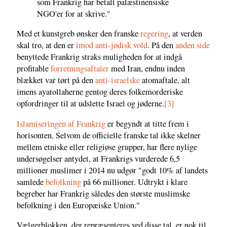
som Frankrig har betalt palæstinensiske
NGO'er for at skrive."
Med et kunstgreb ønsker den franske
regering
, at verden
skal tro, at den er
imod anti-jødisk vold
. På den
anden side
benyttede Frankrig straks muligheden for at indgå
profitable
forretningsaftaler
med Iran, endnu inden
blækket var tørt på den
anti-israelske
atomaftale, alt
imens ayatollaherne gentog deres folkemorderiske
opfordringer til at udslette Israel og jøderne.
[3]
Islamiseringen af Frankrig
er begyndt at titte frem i
horisonten. Selvom de officielle franske tal ikke skelner
mellem etniske eller religiøse grupper, har flere nylige
undersøgelser antydet, at Frankrigs vurderede 6,5
millioner muslimer i 2014 nu udgør "godt 10% af landets
samlede
befolkning
på 66 millioner. Udtrykt i klare
begreber har Frankrig således den største muslimske
befolkning i den Europæiske Union."
Vælgerblokken, der repræsenteres ved disse tal, er nok til