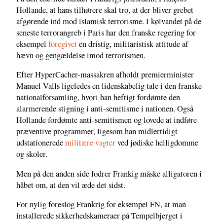
Hollande, at hans tilhørere skal tro, at der bliver grebet
afgørende ind mod islamisk terrorisme. I kølvandet på de
seneste terrorangreb i Paris har den franske regering for
eksempel
foregivet
en dristig, militaristisk attitude af
hævn og gengældelse imod terrorismen.
Efter HyperCacher-massakren afholdt premierminister
Manuel Valls ligeledes en lidenskabelig tale i den franske
nationalforsamling, hvori han heftigt fordømte den
alarmerende stigning i anti-semitisme i nationen. Også
Hollande fordømte anti-semitismen og lovede at indføre
præventive programmer, ligesom han midlertidigt
udstationerede
militære vagter
ved jødiske helligdomme
og skoler.
Men på den anden side fodrer Frankig måske alligatoren i
håbet om, at den vil æde det sidst.
For nylig foreslog Frankrig for eksempel FN, at man
installerede sikkerhedskameraer på Tempelbjerget i