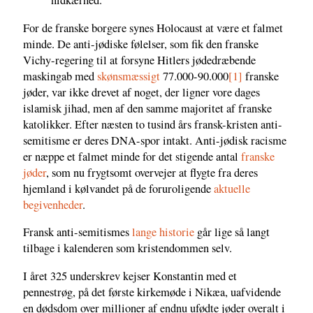
nidkærhed."
For de franske borgere synes Holocaust at være et falmet
minde. De anti-jødiske følelser, som fik den franske
Vichy-regering til at forsyne Hitlers jødedræbende
maskingab med
skønsmæssigt
77.000-90.000
[1]
franske
jøder, var ikke drevet af noget, der ligner vore dages
islamisk jihad, men af den samme majoritet af franske
katolikker. Efter næsten to tusind års fransk-kristen anti-
semitisme er deres DNA-spor intakt. Anti-jødisk racisme
er næppe et falmet minde for det stigende antal
franske
jøder
, som nu frygtsomt overvejer at flygte fra deres
hjemland i kølvandet på de foruroligende
aktuelle
begivenheder
.
Fransk anti-semitismes
lange historie
går lige så langt
tilbage i kalenderen som kristendommen selv.
I året 325 underskrev kejser Konstantin med et
pennestrøg, på det første kirkemøde i Nikæa, uafvidende
en dødsdom over millioner af endnu ufødte jøder overalt i