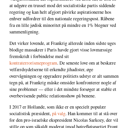
at udgøre en trussel mod det socialistiske partis siddende
regering og kan helt afgjort påvirke aspirationerne hos
enhver udfordrer til den nationale regeringspost. Råbene
fra en lille jødisk minoritet på mindre en 1% blegner ved
sammenligning.
Det virker lovende, at Frankrig allerede inden sidste uges
blodige massakrer i Paris havde gjort visse lovmæssige
fremskridt i forbindelse med sit
kontraterrorismeprogram
. De seneste love om at beskære
velfærdsydelserne til erkendte jihadister, øge
overvågningen og opgradere politiets udstyr er alt sammen
tegn på, at Frankrig måske omsider konfronterer nogle af
sine problemer — eller i det mindste forsøger at stable et
overbevisende public relationsshow på benene.
I 2017 er Hollande, som ikke er en specielt populær
socialistisk præsident,
på valg
. Han kommer til at stå over
for den pro-israelske ekspresident Nicolas Sarkozy, der vil
stille op som såkaldt moderat imod højrefløjspartiet Front