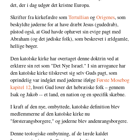
det, der i dag udgør det kristne Europa.
Skrifter fra kirkefædre som
Tertullian
og
Origenes
, som
beskyldte jøderne for at have dræbt Jesus (gudedrab),
påstod også, at Gud havde ophævet sin evige pagt med
Abraham (og det jødiske folk), som beskrevet i ældgamle,
hellige bøger.
Den katolske kirke har overtaget denne doktrin ved at
erklære sin ret som "Det Nye Israel." I sin arrogance har
den katolske kirke tilskrevet sig selv Guds pagt, som
oprindelig var indgået med jøderne ifølge
Første Mosebog
kapitel 12
, hvori Gud lover det hebræiske folk – gennem
Isak og Jakob -- et land, en nation og en specifik skæbne.
I kraft af den nye, ombyttede, katolske definition blev
medlemmerne af den katolske kirke nu
"førsterangsborgere," og jøderne blev andenrangsborgere.
Denne teologiske ombytning, af de lærde kaldet