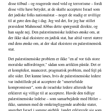
disse tilbud – og reagerede med vold og terrorisme – fordi
disse ville have betydet, at de skulle acceptere Israel som
det jødiske folks nationalstat – noget de stadig er uvillige
til at gøre den dag i dag. Jeg ved det, for jeg har stillet
præsident Mahmoud Abbas dette spørgsmål direkte, og
han sagde nej. Den palæstinensiske ledelses ønske om, at
der ikke skal eksistere en jødisk stat, har altid været større
end dens ønske om, at der skal eksistere en palæstinensisk
stat.
Det palæstinensiske problem er ikke "en af vor tids store
moralske udfordringer," sådan som artiklen påstår. Det er
et komplekst, nuanceret, pragmatisk problem, med fejl på
alle sider. Det kunne løses, hvis de palæstinensiske ledere
var indstillede på at acceptere de "smertefulde
kompromisser", som de israelske ledere allerede har
erklæret sig villige til at acceptere. Havde den tidlige
palæstinensiske ledelse – som samarbejdede med Hitler –
ikke, sammen med de omkringliggende arabiske stater,
angrebet Israel i samme øjeblik, landet erklærede sig som