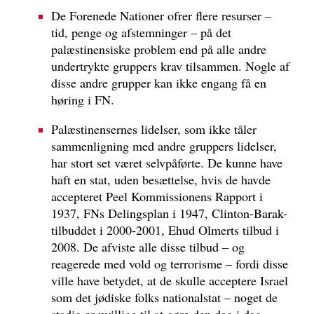
De Forenede Nationer ofrer flere resurser –
tid, penge og afstemninger – på det
palæstinensiske problem end på alle andre
undertrykte gruppers krav tilsammen. Nogle af
disse andre grupper kan ikke engang få en
høring i FN.
Palæstinensernes lidelser, som ikke tåler
sammenligning med andre gruppers lidelser,
har stort set været selvpåførte. De kunne have
haft en stat, uden besættelse, hvis de havde
accepteret Peel Kommissionens Rapport i
1937, FNs Delingsplan i 1947, Clinton-Barak-
tilbuddet i 2000-2001, Ehud Olmerts tilbud i
2008. De afviste alle disse tilbud – og
reagerede med vold og terrorisme – fordi disse
ville have betydet, at de skulle acceptere Israel
som det jødiske folks nationalstat – noget de
stadig er uvillige til at gøre den dag i dag.