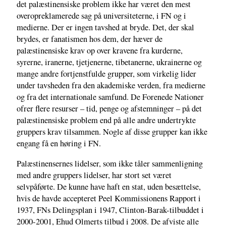
det palæstinensiske problem ikke har været den mest
overopreklamerede sag på universiteterne, i FN og i
medierne. Der er ingen tavshed at bryde. Det, der skal
brydes, er fanatismen hos dem, der hæver de
palæstinensiske krav op over kravene fra kurderne,
syrerne, iranerne, tjetjenerne, tibetanerne, ukrainerne og
mange andre fortjenstfulde grupper, som virkelig lider
under tavsheden fra den akademiske verden, fra medierne
og fra det internationale samfund. De Forenede Nationer
ofrer flere resurser – tid, penge og afstemninger – på det
palæstinensiske problem end på alle andre undertrykte
gruppers krav tilsammen. Nogle af disse grupper kan ikke
engang få en høring i FN.
Palæstinensernes lidelser, som ikke tåler sammenligning
med andre gruppers lidelser, har stort set været
selvpåførte. De kunne have haft en stat, uden besættelse,
hvis de havde accepteret Peel Kommissionens Rapport i
1937, FNs Delingsplan i 1947, Clinton-Barak-tilbuddet i
2000-2001, Ehud Olmerts tilbud i 2008. De afviste alle