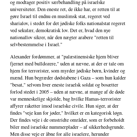
og modtager positiv særbehandling på israelske
universiteter. Den eneste ret, de ikke har, er retten til at
gøre Israel til endnu en muslimsk stat, regeret ved
sharialov, i stedet for det jødiske folks nationalstat regeret
ved sekulær, demokratisk lov. Det er, hvad den nye
nationallov sikrer, når den nægter arabere "retten til
selvbestemmelse i Israel."
Alexander fordømmer, at "palæstinensiske hjem bliver
fjernet med bulldozere," uden at nævne, at der er tale om
hjem for terrorister, som myrder jødiske børn, kvinder og
mænd. Hun begræder dødstabene i Gaza – som hun kalder
"besat," selvom hver eneste israelsk soldat og bosætter
forlod stedet i 2005 – uden at nævne, at mange af de døde
var menneskelige skjolde, bag hvilke Hamas-terrorister
affyrer raketter imod israelske civile. Hun siger, at der
findes "veje kun for jøder," hvilket er en kategorisk løgn.
Der findes veje i de omstridte områder, som er forbeholdt
biler med israelske nummerplader – af sikkerhedsgrunde.
Men disse veje er åbne for alle israelere, herunder