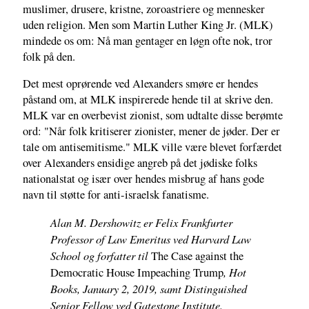
muslimer, drusere, kristne, zoroastriere og mennesker
uden religion. Men som Martin Luther King Jr. (MLK)
mindede os om: Nå man gentager en løgn ofte nok, tror
folk på den.
Det mest oprørende ved Alexanders smøre er hendes
påstand om, at MLK inspirerede hende til at skrive den.
MLK var en overbevist zionist, som udtalte disse berømte
ord: "Når folk kritiserer zionister, mener de jøder. Der er
tale om antisemitisme." MLK ville være blevet forfærdet
over Alexanders ensidige angreb på det jødiske folks
nationalstat og især over hendes misbrug af hans gode
navn til støtte for anti-israelsk fanatisme.
Alan M. Dershowitz er Felix Frankfurter
Professor of Law Emeritus ved Harvard Law
School og forfatter til
The Case against the
, Hot
Democratic House Impeaching Trump
Books, January 2, 2019, samt Distinguished
Senior Fellow ved Gatestone Institute.