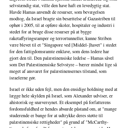
selvstændig stat, ville den have haft en levedygtig stat.
Havde Hamas anvendt de resurser, som bevægelsen
modtog, da Israel bragte sin besættelse af Gazastriben til
ophør i 2005, til at opføre skoler, hospitaler og industri i
stedet for at bruge disse resurser på at bygge
raketaffyringsramper og terrortunneller, kunne Striben
være blevet til et "Singapore ved [Middel-]havet" i stedet
for den fattigdomsramte enklave, som dens ledere har
gjort den til. Den palæstinensiske ledelse – Hamas såvel
som Det Palæstinensiske Selvstyre – bærer mindst lige så
meget af ansvaret for palæstinensernes tilstand, som
israelerne gør.
Israel er ikke uden fejl, men den ensidige holdning med at
lægge hele skylden på Israel, som Alexander udviser, er
ahistorisk og snæversynet. Et eksempel på forfatterens
fordomsfuldhed er hendes absurde påstand om, at "mange
studerende er bange for at udtrykke deres støtte til
palæstinensiske rettigheder" på grund af "McCarthy-