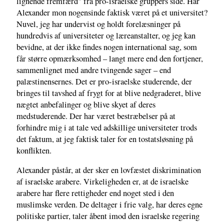
lignende fremfærd" fra pro-israelske gruppers side. Har
Alexander mon nogensinde faktisk været på et universitet?
Nuvel, jeg har undervist og holdt forelæsninger på
hundredvis af universiteter og læreanstalter, og jeg kan
bevidne, at der ikke findes nogen international sag, som
får større opmærksomhed – langt mere end den fortjener,
sammenlignet med andre tvingende sager – end
palæstinensernes. Det er pro-israelske studerende, der
bringes til tavshed af frygt for at blive nedgraderet, blive
nægtet anbefalinger og blive skyet af deres
medstuderende. Der har været bestræbelser på at
forhindre mig i at tale ved adskillige universiteter trods
det faktum, at jeg faktisk taler for en tostatsløsning på
konflikten.
Alexander påstår, at der sker en lovfæstet diskrimination
af israelske arabere. Virkeligheden er, at de israelske
arabere har flere rettigheder end noget sted i den
muslimske verden. De deltager i frie valg, har deres egne
politiske partier, taler åbent imod den israelske regering