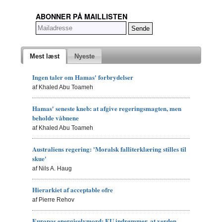
ABONNER PÅ MAILLISTEN
Mest læst
Nyeste
Ingen taler om Hamas' forbrydelser
af Khaled Abu Toameh
Hamas' seneste kneb: at afgive regeringsmagten, men
beholde våbnene
af Khaled Abu Toameh
Australiens regering: 'Moralsk falliterklæring stilles til
skue'
af Nils A. Haug
Hierarkiet af acceptable ofre
af Pierre Rehov
Europas energiselvmord: EU indrømmer, at verden