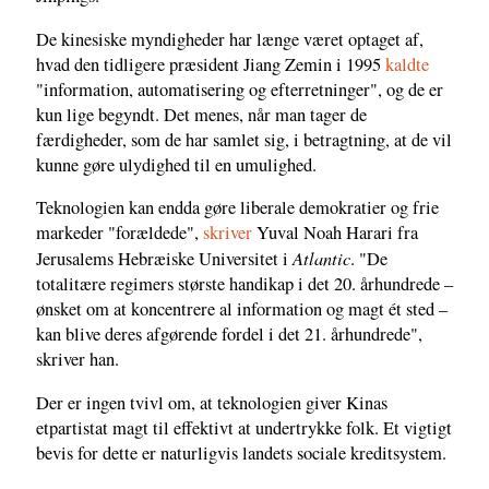
De kinesiske myndigheder har længe været optaget af,
hvad den tidligere præsident Jiang Zemin i 1995
kaldte
"information, automatisering og efterretninger", og de er
kun lige begyndt. Det menes, når man tager de
færdigheder, som de har samlet sig, i betragtning, at de vil
kunne gøre ulydighed til en umulighed.
Teknologien kan endda gøre liberale demokratier og frie
markeder "forældede",
skriver
Yuval Noah Harari fra
Atlantic
Jerusalems Hebræiske Universitet i
. "De
totalitære regimers største handikap i det 20. århundrede –
ønsket om at koncentrere al information og magt ét sted –
kan blive deres afgørende fordel i det 21. århundrede",
skriver han.
Der er ingen tvivl om, at teknologien giver Kinas
etpartistat magt til effektivt at undertrykke folk. Et vigtigt
bevis for dette er naturligvis landets sociale kreditsystem.