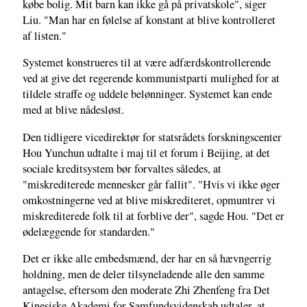
købe bolig. Mit barn kan ikke gå på privatskole", siger
Liu. "Man har en følelse af konstant at blive kontrolleret
af listen."
Systemet konstrueres til at være adfærdskontrollerende
ved at give det regerende kommunistparti mulighed for at
tildele straffe og uddele belønninger. Systemet kan ende
med at blive nådesløst.
Den tidligere vicedirektør for statsrådets forskningscenter
Hou Yunchun udtalte i maj til et forum i Beijing, at det
sociale kreditsystem bør forvaltes således, at
"miskrediterede mennesker går fallit". "Hvis vi ikke øger
omkostningerne ved at blive miskrediteret, opmuntrer vi
miskrediterede folk til at forblive der", sagde Hou. "Det er
ødelæggende for standarden."
Det er ikke alle embedsmænd, der har en så hævngerrig
holdning, men de deler tilsyneladende alle den samme
antagelse, eftersom den moderate Zhi Zhenfeng fra Det
Kinesiske Akademi for Samfundsvidenskab udtaler, at