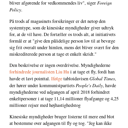
Foreign
bliver afgørende for vedkommendes liv", siger
Policy
.
På trods af magasinets forsikringer er det netop den
systemtype, som de kinesiske myndigheder giver udtryk
for, at de vil have. De fortæller os trods alt, at initiativets
formål er at "give den pålidelige person lov til at bevæge
sig frit overalt under himlen, mens det bliver svært for den
miskrediterede person at tage et enkelt skridt."
Den beskrivelse er ingen overdrivelse. Myndighederne
forhindrede journalisten Liu Hu
i at tage et fly, fordi han
Global Times
havde et lavt pointtal.
Ifølge
tabloidavisen
,
People's Daily
der hører under kommunistpartiets
, havde
myndighederne ved udgangen af april 2018 forhindret
enkeltpersoner i at tage 11,14 millioner flyafgange og 4,25
millioner rejser med højhastighedstog
Kinesiske myndigheder bruger listerne til mere end blot
at bestemme over adgangen til fly og tog. "Jeg kan ikke