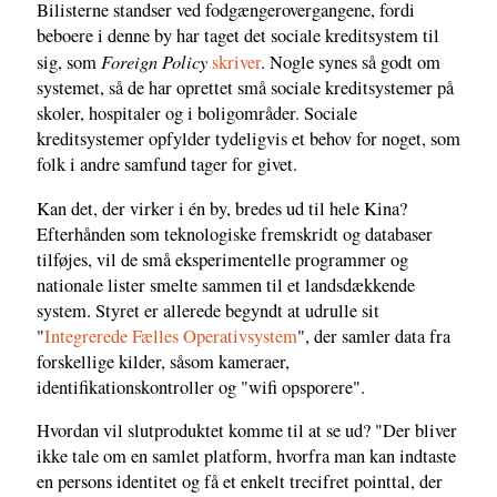
Bilisterne standser ved fodgængerovergangene, fordi
beboere i denne by har taget det sociale kreditsystem til
Foreign Policy
sig, som
skriver
. Nogle synes så godt om
systemet, så de har oprettet små sociale kreditsystemer på
skoler, hospitaler og i boligområder. Sociale
kreditsystemer opfylder tydeligvis et behov for noget, som
folk i andre samfund tager for givet.
Kan det, der virker i én by, bredes ud til hele Kina?
Efterhånden som teknologiske fremskridt og databaser
tilføjes, vil de små eksperimentelle programmer og
nationale lister smelte sammen til et landsdækkende
system. Styret er allerede begyndt at udrulle sit
"
Integrerede Fælles Operativsystem
", der samler data fra
forskellige kilder, såsom kameraer,
identifikationskontroller og "wifi opsporere".
Hvordan vil slutproduktet komme til at se ud? "Der bliver
ikke tale om en samlet platform, hvorfra man kan indtaste
en persons identitet og få et enkelt trecifret pointtal, der