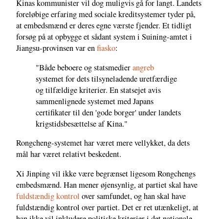
Kinas kommunister vil dog muligvis gå for langt. Landets
foreløbige erfaring med sociale kreditsystemer tyder på,
at embedsmænd er deres egne værste fjender. Et tidligt
forsøg på at opbygge et sådant system i Suining-amtet i
Jiangsu-provinsen var en
fiasko
:
"Både beboere og statsmedier
angreb
systemet for dets tilsyneladende uretfærdige
og tilfældige kriterier. En statsejet avis
sammenlignede systemet med Japans
certifikater til den 'gode borger' under landets
krigstidsbesættelse af Kina."
Rongcheng-systemet har været mere vellykket, da dets
mål har været relativt beskedent.
Xi Jinping vil ikke være begrænset ligesom Rongchengs
embedsmænd. Han mener øjensynlig, at partiet skal have
fuldstændig kontrol
over samfundet, og han skal have
fuldstændig kontrol over partiet. Det er ret utænkeligt, at
han ikke vil inkludere politiske kriterier i det nationale