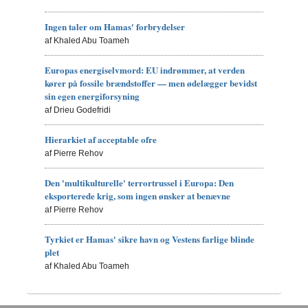
Ingen taler om Hamas' forbrydelser
af Khaled Abu Toameh
Europas energiselvmord: EU indrømmer, at verden
kører på fossile brændstoffer — men ødelægger bevidst
sin egen energiforsyning
af Drieu Godefridi
Hierarkiet af acceptable ofre
af Pierre Rehov
Den 'multikulturelle' terrortrussel i Europa: Den
eksporterede krig, som ingen ønsker at benævne
af Pierre Rehov
Tyrkiet er Hamas' sikre havn og Vestens farlige blinde
plet
af Khaled Abu Toameh