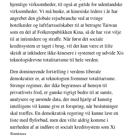
hjemlige virksomheder, til også at gælde for udenlandske
virksomheder. Vi må huske, at kinesiske ledere i år har
angrebet den globale rejsebranche ved at tvinge
hotelkæder og luftfartsselskaber til at betragte Taiwan
som en del af Folkerepublikken Kina, så de har vist vilje
til at intimidere og straffe. Når først det sociale
kreditsystem er taget i brug, vil det kun være et lille
skridt at inkludere ikke-kinesere i systemet og udvide Xis
teknologidrevne totalitarisme til hele verden.
Den dominerende fortælling i verdens liberale
demokratier er, at teknologien fremmer totalitarisme.
Strenge regimer, der ikke begrænses af hensyn til
privatlivets fred, er ganske rigtigt bedre til at samle,
analysere og anvende data, der med hjælp af kunstig
intelligens vil kunne give et forspring, når beslutninger
skal træffes. En demokratisk regering vil kunne lave en
liste med flyforbud, men den ville aldrig komme i
nærheden af at indføre et socialt kreditsystem som Xi
Jinpings.