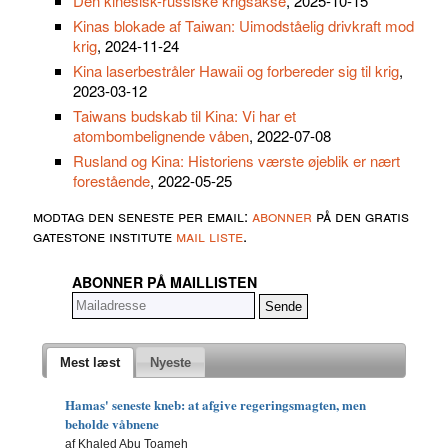
Den kinesisk-russiske krigsakse
, 2025-10-15
Kinas blokade af Taiwan: Uimodståelig drivkraft mod
krig
, 2024-11-24
Kina laserbestråler Hawaii og forbereder sig til krig
,
2023-03-12
Taiwans budskab til Kina: Vi har et
atombombelignende våben
, 2022-07-08
Rusland og Kina: Historiens værste øjeblik er nært
forestående
, 2022-05-25
modtag den seneste per email:
abonner
på den gratis
gatestone institute
mail liste
.
ABONNER PÅ MAILLISTEN
Mest læst
Nyeste
Hamas' seneste kneb: at afgive regeringsmagten, men
beholde våbnene
af Khaled Abu Toameh