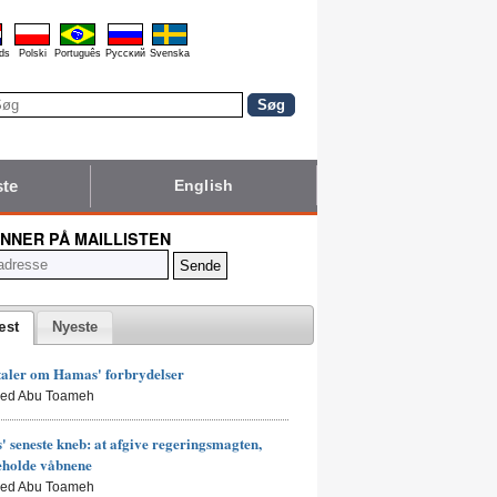
ds
Polski
Português
Pyccĸий
Svenska
ste
English
NNER PÅ MAILLISTEN
æst
Nyeste
taler om Hamas' forbrydelser
led Abu Toameh
 seneste kneb: at afgive regeringsmagten,
eholde våbnene
led Abu Toameh