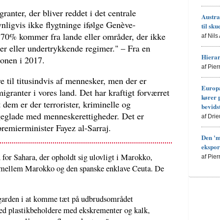
granter, der bliver reddet i det centrale
Austra
ligvis ikke flygtninge ifølge Genève-
til sku
 70% kommer fra lande eller områder, der ikke
af Nils
kter eller undertrykkende regimer." – Fra en
Hierar
onen i 2017.
af Pie
re til titusindvis af mennesker, men der er
Europa
igranter i vores land. Det har kraftigt forværret
kører 
 dem er der terrorister, kriminelle og
bevids
geglade med menneskerettigheder. Det er
af Drie
premierminister Fayez al-Sarraj.
Den 'm
ekspor
for Sahara, der opholdt sig ulovligt i Marokko,
af Pie
mellem Marokko og den spanske enklave Ceuta. De
ilgarden i at komme tæt på udbrudsområdet
ed plastikbeholdere med ekskrementer og kalk,