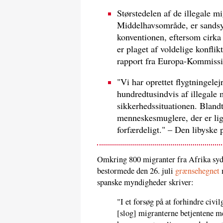
Størstedelen af de illegale mi
Middelhavsområde, er sandsyn
konventionen, eftersom cirka
er plaget af voldelige konfli
rapport fra Europa-Kommissi
"Vi har oprettet flygtningelej
hundredtusindvis af illegale m
sikkerhedssituationen. Blandt
menneskesmuglere, der er li
forfærdeligt." – Den libyske 
Omkring 800 migranter fra Afrika syd 
bestormede den 26. juli
grænsehegnet
spanske myndigheder skriver:
"I et forsøg på at forhindre civ
[slog] migranterne betjentene m