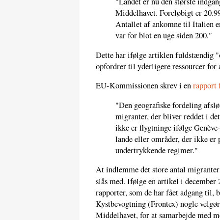
"Landet er nu den største indgan
Middelhavet. Foreløbigt er 20.99
Antallet af ankomne til Italien 
var for blot en uge siden 200."
Dette har ifølge artiklen fuldstændig 
opfordrer til yderligere ressourcer for
EU-Kommissionen skrev i en
rapport 
"Den geografiske fordeling afslør
migranter, der bliver reddet i d
ikke er flygtninge ifølge Genèv
lande eller områder, der ikke er p
undertrykkende regimer."
At indlemme det store antal migranter
slås med. Ifølge en artikel i december
rapporter, som de har fået adgang til
Kystbevogtning (Frontex) nogle velgøre
Middelhavet, for at samarbejde med 