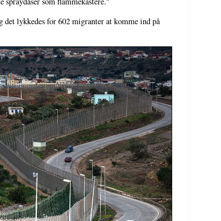
te spraydåser som flammekastere."
g det lykkedes for 602 migranter at komme ind på