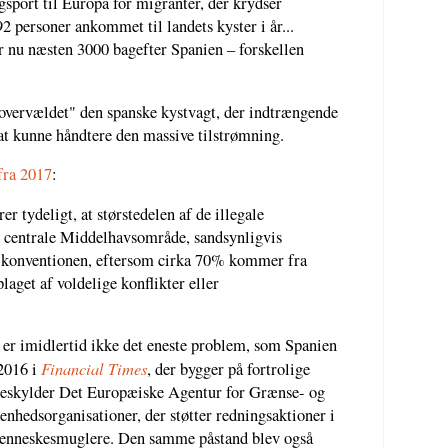
gsport til Europa for migranter, der krydser
2 personer ankommet til landets kyster i år...
er nu næsten 3000 bagefter Spanien – forskellen
"overvældet" den spanske kystvagt, der indtrængende
 at kunne håndtere den massive tilstrømning.
fra 2017
:
er tydeligt, at størstedelen af de illegale
et centrale Middelhavsområde, sandsynligvis
e-konventionen, eftersom cirka 70% kommer fra
laget af voldelige konflikter eller
 er imidlertid ikke det eneste problem, som Spanien
Financial Times
 2016 i
, der bygger på fortrolige
, beskylder Det Europæiske Agentur for Grænse- og
nhedsorganisationer, der støtter redningsaktioner i
menneskesmuglere. Den samme påstand blev også