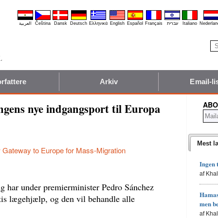
العربية
Čeština
Dansk
Deutsch
Ελληνικά
English
Español
Français
עברית
Italiano
Nederlan
rfattere
Arkiv
Email-li
ABO
gens nye indgangsport til Europa
Mest l
 Gateway to Europe for Mass-Migration
Ingen 
af Kha
ing har under premierminister Pedro Sánchez
Hamas'
atis lægehjælp, og den vil behandle alle
men b
af Kha