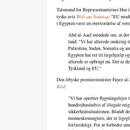
Talsmand for Repræsentanternes Hus i E
Welt am Sonntag
tyske avis
: "EU modta
i Egypten være en overtrædelse af vores
Abd al-Aael mindede om, at der a
land. "Vi har allerede omkring t
Palæstina, Sudan, Somalia og and
Egypten har ret til lægehjælp og
allerede er opbrugt nu. Det er de
Tyskland og EU."
Den libyske premierminister Fayez al-Sa
Bild
:
"Vi har oprettet flygtningelejre 
hundredtusindvis af illegale migr
sikkerhedssituationen. Blandt de
menneskesmuglere, der er ligeg
forfærdeligt. For at forbedre si