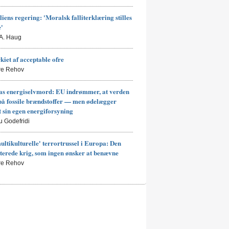
liens regering: 'Moralsk falliterklæring stilles
e'
 A. Haug
kiet af acceptable ofre
rre Rehov
s energiselvmord: EU indrømmer, at verden
på fossile brændstoffer — men ødelægger
t sin egen energiforsyning
u Godefridi
ultikulturelle' terrortrussel i Europa: Den
terede krig, som ingen ønsker at benævne
rre Rehov