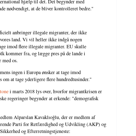
ernational hjælp til det. Det begynder med
de nødvendigt, at de bliver kontrolleret bedre."
icielt anbringer illegale migranter, der ikke
vores land. Vi vil heller ikke indgå nogen
ge imod flere illegale migranter. EU skulle
olk kommer fra, og lægge pres på de lande i
r med os.
t mens ingen i Europa ønsker at tage imod
s om at tage yderligere flere hundredtusinder."
stone
i marts 2018 lys over, hvorfor migrantkrisen er
ske regeringer begynder at erkende: "demografisk
edlem Alparslan Kavaklıoğlu, der er medlem af
rende Parti for Retfærdighed og Udvikling (AKP) og
Sikkerhed og Efterretningstjeneste: