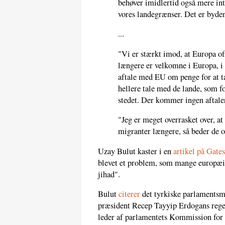
behøver imidlertid også mere int
vores landegrænser. Det er byden
...
"Vi er stærkt imod, at Europa off
længere er velkomne i Europa, i 
aftale med EU om penge for at ta
hellere tale med de lande, som f
stedet. Der kommer ingen aftale
"Jeg er meget overrasket over, a
migranter længere, så beder de o
Uzay Bulut kaster i en
artikel på Gate
blevet et problem, som mange europæi
jihad".
Bulut
citerer
det tyrkiske parlamentsm
præsident Recep Tayyip Erdogans rege
leder af parlamentets Kommission for 