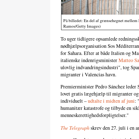
På billedet: En del af grænsehegnet mellem
Ramos/Getty Images)
To uger tidligere opsamlede redningssk
nødhjælpsorganisation Sos Méditerrané
for Sahara. Efter at både Italien og M
italienske indenrigsminister
Matteo Sa
ulovlig indvandringsindustri", tog Spa
migranter i Valencias havn.
Premierminister Pedro Sánchez leder
lovet gratis lægehjælp til migranter og
individuelt –
udtalte i midten af juni
: 
humanitær katastrofe og tilbyde en sikk
menneskerettighedsforpligtelser."
The Telegraph
skrev den 27. juli i en 