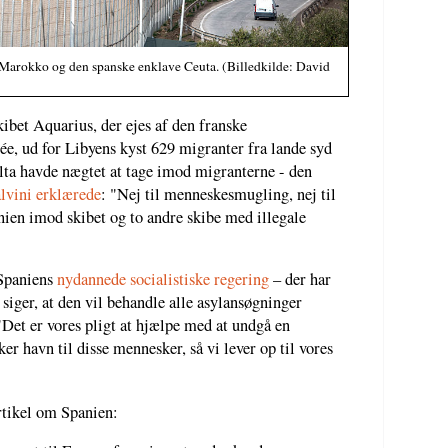
 Marokko og den spanske enklave Ceuta. (Billedkilde: David
ibet Aquarius, der ejes af den franske
e, ud for Libyens kyst 629 migranter fra lande syd
alta havde nægtet at tage imod migranterne - den
lvini erklærede
: "Nej til menneskesmugling, nej til
nien imod skibet og to andre skibe med illegale
 Spaniens
nydannede socialistiske regering
– der har
 siger, at den vil behandle alle asylansøgninger
"Det er vores pligt at hjælpe med at undgå en
er havn til disse mennesker, så vi lever op til vores
artikel om Spanien: