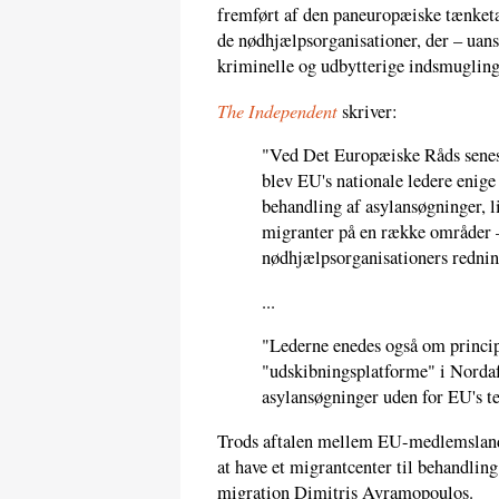
fremført af den paneuropæiske tænke
de nødhjælpsorganisationer, der – uanse
kriminelle og udbytterige indsmugling
The Independent
skriver:
"Ved Det Europæiske Råds senest
blev EU's nationale ledere enige 
behandling af asylansøgninger, l
migranter på en række områder
nødhjælpsorganisationers rednin
...
"Lederne enedes også om princip
"udskibningsplatforme" i Norda
asylansøgninger uden for EU's te
Trods aftalen mellem EU-medlemslande
at have et migrantcenter til behandlin
migration Dimitris Avramopoulos.