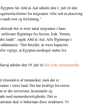
gypten Ali Abd al-Aal udtalte den 1. juli til den
gelsesfaciliteter for migranter ville ved en placering
 lands love og forfatning."
llerede bor et stort antal migranter i hans
i millioner flygtninge fra Syrien, Irak, Yemen,
re lande", sagde Abd al-Aal. Alle flygtninge i
 uddannelse. "Det betyder, at vores kapacitet
rfor vigtigt, at Egypten modtager støtte fra
rraj udtalte den 19. juli til
det tyske nyhedsmedie
til titusindvis af mennesker, men der er
anter i vores land. Det har kraftigt forværret
m er der terrorister, kriminelle og
lade med menneskerettigheder. Det er
tuationen skal vi bekæmpe disse strukturer. Vi