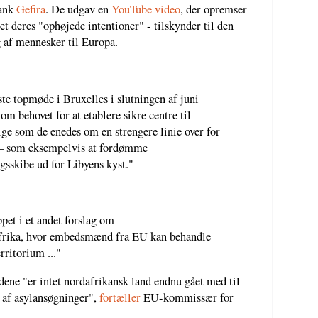
tank
Gefira
. De udgav en
YouTube video
, der opremser
t deres "ophøjede intentioner" - tilskynder til den
 af mennesker til Europa.
e topmøde i Bruxelles i slutningen af juni
om behovet for at etablere sikre centre til
ige som de enedes om en strengere linie over for
 – som eksempelvis at fordømme
gsskibe ud for Libyens kyst."
pet i et andet forslag om
frika, hvor embedsmænd fra EU kan behandle
rritorium ..."
ne "er intet nordafrikansk land endnu gået med til
g af asylansøgninger",
fortæller
EU-kommissær for