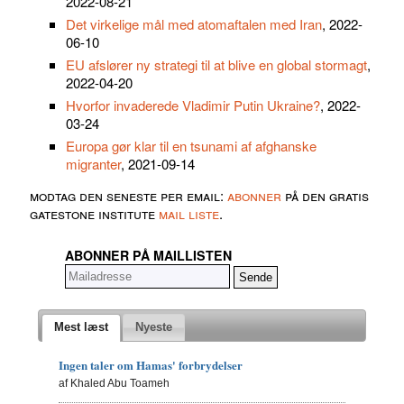
2022-08-21
Det virkelige mål med atomaftalen med Iran
, 2022-
06-10
EU afslører ny strategi til at blive en global stormagt
,
2022-04-20
Hvorfor invaderede Vladimir Putin Ukraine?
, 2022-
03-24
Europa gør klar til en tsunami af afghanske
migranter
, 2021-09-14
modtag den seneste per email:
abonner
på den gratis
gatestone institute
mail liste
.
ABONNER PÅ MAILLISTEN
Mest læst
Nyeste
Ingen taler om Hamas' forbrydelser
af Khaled Abu Toameh