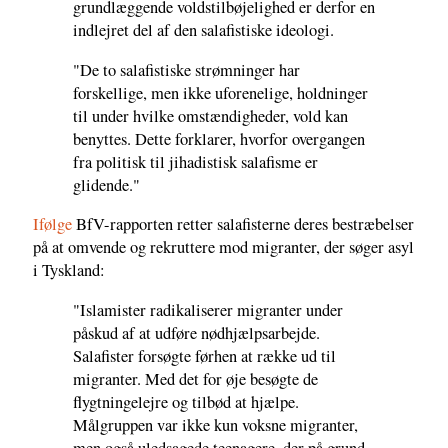
grundlæggende voldstilbøjelighed er derfor en
indlejret del af den salafistiske ideologi.
"De to salafistiske strømninger har
forskellige, men ikke uforenelige, holdninger
til under hvilke omstændigheder, vold kan
benyttes. Dette forklarer, hvorfor overgangen
fra politisk til jihadistisk salafisme er
glidende."
Ifølge
BfV-rapporten retter salafisterne deres bestræbelser
på at omvende og rekruttere mod migranter, der søger asyl
i Tyskland:
"Islamister radikaliserer migranter under
påskud af at udføre nødhjælpsarbejde.
Salafister forsøgte førhen at række ud til
migranter. Med det for øje besøgte de
flygtningelejre og tilbød at hjælpe.
Målgruppen var ikke kun voksne migranter,
men også uledsagede teenagere, der på grund