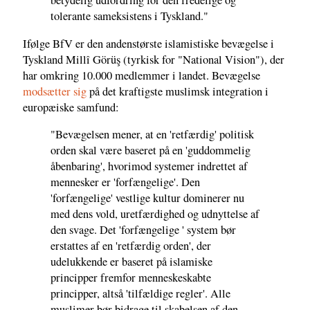
betydelig udfordring for den fredelige og
tolerante sameksistens i Tyskland."
Ifølge BfV er den andenstørste islamistiske bevægelse i
Tyskland Millî Görüş (tyrkisk for "National Vision"), der
har omkring 10.000 medlemmer i landet. Bevægelse
modsætter sig
på det kraftigste muslimsk integration i
europæiske samfund:
"Bevægelsen mener, at en 'retfærdig' politisk
orden skal være baseret på en 'guddommelig
åbenbaring', hvorimod systemer indrettet af
mennesker er 'forfængelige'. Den
'forfængelige' vestlige kultur dominerer nu
med dens vold, uretfærdighed og udnyttelse af
den svage. Det 'forfængelige ' system bør
erstattes af en 'retfærdig orden', der
udelukkende er baseret på islamiske
principper fremfor menneskeskabte
principper, altså 'tilfældige regler'. Alle
muslimer bør bidrage til skabelsen af den