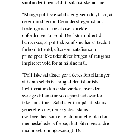
samfundet i henhold til salafistiske normer.
"Mange politiske salafister giver udtryk for, at
de er imod terror. De understreger islams
fredelige natur og afviser direkte
opfordringer til vold. Det bør imidlertid
bemærkes, at politisk salafisme har et tvedelt
forhold til vold, eftersom salafismen i
princippet ikke udelukker brugen af religiøst
inspireret vold for at nå sine mål.
"Politiske salafister gør i deres fortolkninger
af islam selektivt brug af den islamiske
lovlitteraturs klassiske værker, hvor der
sværges til en stor voldsparathed over for
ikke-muslimer. Salafister tror på, at islams
generelle krav, der skyldes islams
overlegenhed som en guddommelig plan for
menneskehedens frelse, skal påtvinges andre
med magt, om nødvendigt. Den