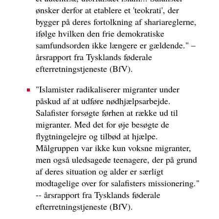
ønsker derfor at etablere et 'teokrati', der
bygger på deres fortolkning af shariareglerne,
ifølge hvilken den frie demokratiske
samfundsorden ikke længere er gældende." –
årsrapport fra Tysklands føderale
efterretningstjeneste (BfV).
"Islamister radikaliserer migranter under
påskud af at udføre nødhjælpsarbejde.
Salafister forsøgte førhen at række ud til
migranter. Med det for øje besøgte de
flygtningelejre og tilbød at hjælpe.
Målgruppen var ikke kun voksne migranter,
men også uledsagede teenagere, der på grund
af deres situation og alder er særligt
modtagelige over for salafisters missionering."
-- årsrapport fra Tysklands føderale
efterretningstjeneste (BfV).