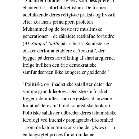
"Salafister opfatter sig selv som beskyttere af
et autentisk, uforfalsket islam. De former
udelukkende deres religiøse praksis og livsstil
efter koranens principper, profeten
Muhammed og de første tre muslimske
generationer – de såkaldte retskafne forfædre
Al-Salaf al-Salih
(
på arabisk). Salafisterne
ønsker derfor at etablere et 'teokrati', der
bygger på deres fortolkning af shariareglerne,
ifølge hvilken den frie demokratiske
samfundsorden ikke længere er gældende."
"Politiske og jihadistiske salafister deler den
samme grundideologi. Den største forskel
ligger i de midler, som de ønsker at anvende
for at nå deres mål: det 'salafistiske teokrati'.
Politiske salafister udbreder deres islamistiske
ideologi ved intensiv propagandavirksomhed
dawa
– som de kalder 'missionsarbejde' (
) — i
en langsigtet proces for at omdanne