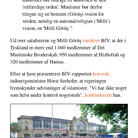
'retfærdige orden'. Muslimer bør derfor
tilegne sig en bestemt (Görüş) vision for
verden, nemlig en national/religiøs ('Milli')
vision, en 'Millî Görüş.'"
Ud over salafisterne og Millî Görüş
vurderer
BfV, at der i
Tyskland er mere end 1.040 medlemmer af Det
Muslimske Broderskab, 950 medlemmer af Hizbollah og
320 medlemmer af Hamas.
Efter at have præsenteret BfV-rapporten
krævede
indenrigsminister Horst Seehofer, at regeringen
fremskynder udvisninger af islamister. "Vi har ikke noget
som helst under kontrol nogetsteds",
konkluderede
han.