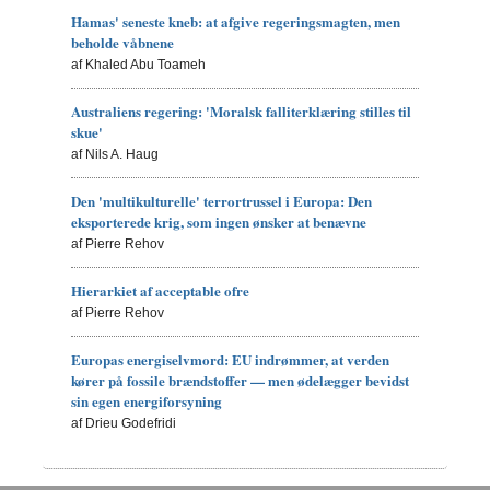
Hamas' seneste kneb: at afgive regeringsmagten, men
beholde våbnene
af Khaled Abu Toameh
Australiens regering: 'Moralsk falliterklæring stilles til
skue'
af Nils A. Haug
Den 'multikulturelle' terrortrussel i Europa: Den
eksporterede krig, som ingen ønsker at benævne
af Pierre Rehov
Hierarkiet af acceptable ofre
af Pierre Rehov
Europas energiselvmord: EU indrømmer, at verden
kører på fossile brændstoffer — men ødelægger bevidst
sin egen energiforsyning
af Drieu Godefridi