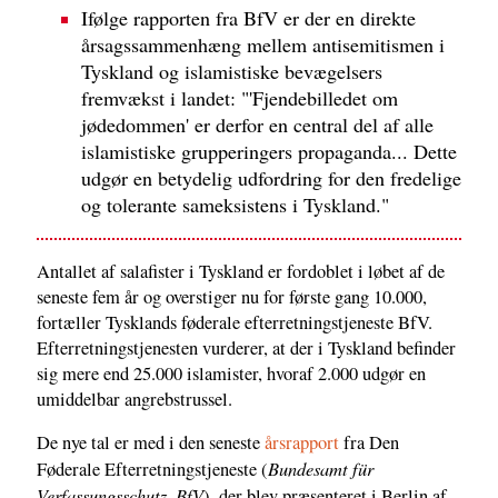
Ifølge rapporten fra BfV er der en direkte
årsagssammenhæng mellem antisemitismen i
Tyskland og islamistiske bevægelsers
fremvækst i landet: "'Fjendebilledet om
jødedommen' er derfor en central del af alle
islamistiske grupperingers propaganda... Dette
udgør en betydelig udfordring for den fredelige
og tolerante sameksistens i Tyskland."
Antallet af salafister i Tyskland er fordoblet i løbet af de
seneste fem år og overstiger nu for første gang 10.000,
fortæller Tysklands føderale efterretningstjeneste BfV.
Efterretningstjenesten vurderer, at der i Tyskland befinder
sig mere end 25.000 islamister, hvoraf 2.000 udgør en
umiddelbar angrebstrussel.
De nye tal er med i den seneste
årsrapport
fra Den
Bundesamt für
Føderale Efterretningstjeneste (
Verfassungsschutz, BfV
), der blev præsenteret i Berlin af