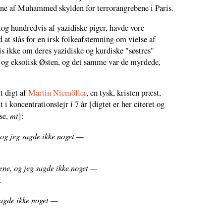
erne af Muhammed skylden for terrorangrebene i Paris.
og hundredvis af yazidiske piger, havde vore
d at slås for en irsk folkeafstemning om vielse af
s ikke om deres yazidiske og kurdiske "søstres"
t og eksotisk Østen, og det samme var de myrdede,
t digt af
Martin Niemöller
, en tysk, kristen præst,
i koncentrationslejr i 7 år [digtet er her citeret og
mt
lse,
]:
, og jeg sagde ikke noget —
ene, og jeg sagde ikke noget —
.
sagde ikke noget —