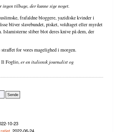
 ingen tilbage, der kunne sige noget.
muslimske, frafaldne bloggere, yazidiske kvinder i
disse bliver slavebundet, pisket, voldtaget eller myrdet
. Islamisterne sliber blot deres knive på dem, der
ve straffet for vores magelighed i morgen.
er en italiensk journalist og
Il Foglio,
2022-10-23
atiet
, 2022-06-24