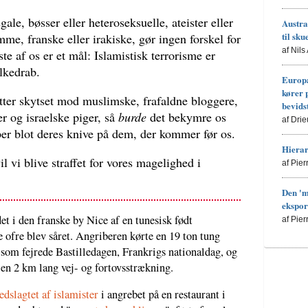
gale, bøsser eller heteroseksuelle, ateister eller
Austra
til sku
mme, franske eller irakiske, gør ingen forskel for
af Nils
te af os er et mål: Islamistisk terrorisme er
lkedrab.
Europa
kører 
retter skytset mod muslimske, frafaldne bloggere,
bevids
r og israelske piger, så
burde
det bekymre os
af Drie
iber blot deres knive på dem, der kommer før os.
Hierar
il vi blive straffet for vores magelighed i
af Pie
Den 'm
ekspor
t i den franske by Nice af en tunesisk født
af Pie
re ofre blev såret. Angriberen kørte en 19 ton tung
som fejrede Bastilledagen, Frankrigs nationaldag, og
en 2 km lang vej- og fortovsstrækning.
edslagtet af islamister
i angrebet på en restaurant i