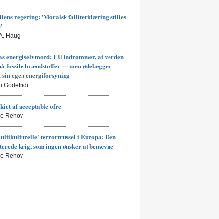
liens regering: 'Moralsk falliterklæring stilles
e'
 A. Haug
s energiselvmord: EU indrømmer, at verden
på fossile brændstoffer — men ødelægger
t sin egen energiforsyning
u Godefridi
kiet af acceptable ofre
rre Rehov
ultikulturelle' terrortrussel i Europa: Den
terede krig, som ingen ønsker at benævne
rre Rehov