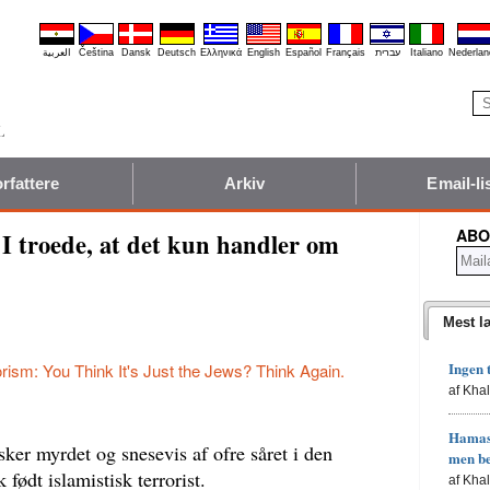
العربية
Čeština
Dansk
Deutsch
Ελληνικά
English
Español
Français
עברית
Italiano
Nederlan
rfattere
Arkiv
Email-li
ABO
 I troede, at det kun handler om
Mest l
Ingen 
orism: You Think It's Just the Jews? Think Again.
af Kha
Hamas'
ker myrdet og snesevis af ofre såret i den
men b
 født islamistisk terrorist.
af Kha