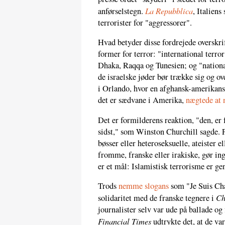
La Repubblica
anførselstegn.
, Italiens
terrorister for "aggressorer".
Hvad betyder disse fordrejede overskrift
former for terror: "international terro
Dhaka, Raqqa og Tunesien; og "national
de israelske jøder bør trække sig og ov
i Orlando, hvor en afghansk-amerikan
det er sædvane i Amerika,
nægtede at 
Det er formilderens reaktion, "den, er
sidst," som Winston Churchill sagde. Pr
bøsser eller heteroseksuelle, ateister el
fromme, franske eller irakiske, gør ing
er et mål: Islamistisk terrorisme er g
Trods
nemme slogans
som "Je Suis Cha
Ch
solidaritet med de franske tegnere i
journalister selv var ude på ballade og
Financial Times
udtrykte det, at de var