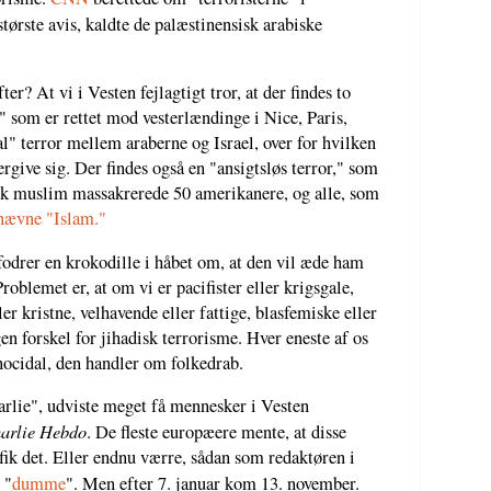
 største avis, kaldte de palæstinensisk arabiske
er? At vi i Vesten fejlagtigt tror, at der findes to
r" som er rettet mod vesterlændinge i Nice, Paris,
" terror mellem araberne og Israel, over for hvilken
ergive sig. Der findes også en "ansigtsløs terror," som
sk muslim massakrerede 50 amerikanere, og alle, som
nævne "Islam."
 fodrer en krokodille i håbet om, at den vil æde ham
oblemet er, at om vi er pacifister eller krigsgale,
ler kristne, velhavende eller fattige, blasfemiske eller
en forskel for jihadisk terrorisme. Hver eneste af os
enocidal, den handler om folkedrab.
rlie", udviste meget få mennesker i Vesten
arlie Hebdo
. De fleste europæere mente, at disse
 fik det. Eller endnu værre, sådan som redaktøren i
 "
dumme
". Men efter 7. januar kom 13. november.