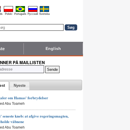
ds
Polski
Português
Pyccĸий
Svenska
ste
English
NNER PÅ MAILLISTEN
æst
Nyeste
taler om Hamas' forbrydelser
led Abu Toameh
 seneste kneb: at afgive regeringsmagten,
eholde våbnene
led Abu Toameh