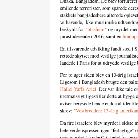
Dhaka, Bangladesh. De blev torturere
smilende terrorister, som sparede dere
stakkels bangladeshere allerede oplev
velhavende, ikke-muslimske udlænding
beskyldt for "
blasfemi
" og myrdet med 
jurastuderende i 2016, samt en
hindup
En tilsvarende udvikling fandt sted i S
rettede skytset mod vestlige journalist
landede i Paris for at udrydde vestlige
For to uger siden blev en 13-årig israel
Ligesom i Bangladesh brugte den palæst
Hallel Yaffa Ariel
. Der var ikke tale 
uretmæssigt ligestiller dette at bygge 
aviser berøvede hende endda al identit
skrev: "
Vestbredden: 13-årig amerika
Da fire israelere blev myrdet i sidste
hele verdenspressen igen "fejlagtige" o
presse ordet "skyderi" i stedet for ter