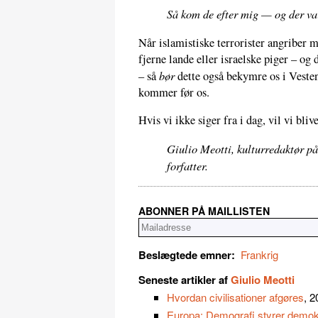
Så kom de efter mig — og der var
Når islamistiske terrorister angriber 
fjerne lande eller israelske piger – og 
bør
– så
dette også bekymre os i Vesten
kommer før os.
Hvis vi ikke siger fra i dag, vil vi bli
Giulio Meotti, kulturredaktør på
forfatter.
ABONNER PÅ MAILLISTEN
Beslægtede emner:
Frankrig
Seneste artikler af
Giulio Meotti
Hvordan civilisationer afgøres
, 
Europa: Demografi styrer demokr