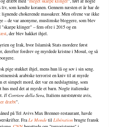
t og dræbt med "
meget skarpe klinger
", ført af nogle
s liv, som kendte koranen. Gennem næsten et år har de
et lignende chokerende massakrer. Men ofrene var ikke
e – de var anonyme, muslimske bloggere, som blev
"skarpe klinger" – fem ofre i 2015 og en
ræst
, der blev hakket ihjel.
yrien og Irak, hvor Islamisk Stats mordere først
er, derefter fordrev og myrdede kristne i Mosul, og så
 borgere.
sk pige stukket ihjel, mens hun lå og sov i sin seng.
inensisk arabiske terrorist en kniv til at myrde
om et simpelt mord, det var en nedslagtning, som
et hus med det at myrde et barn. Nogle italienske
Il Corriere della Sera,
et.
Italiens næststørste avis,
ner dræbt
".
 måned på Tel Avivs Max Brenner-restaurant, havde
Le Monde
Libération
verskrifter. Fra
til
brugte fransk
rorisme.
CNN
berettede om "terroristerne" i