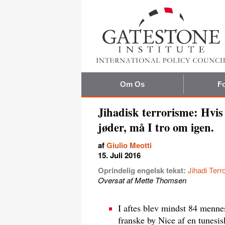
Om Os
Fo
Jihadisk terrorisme: Hvis
jøder, må I tro om igen.
af
Giulio Meotti
15. Juli 2016
Oprindelig engelsk tekst:
Jihadi Terr
Oversat af Mette Thomsen
I aftes blev mindst 84 mennes
franske by Nice af en tunesisk