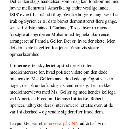
Det er den slags hændelser, som i dag kan forekomme med
jævne mellemrum i Amerika og andre vestlige lande.
ISIS' evne til at nå ud til og påvirke borgere langt væk fra
Irak og Syrien er til dato blevet demonstreret flere gange,
senest i sidste måned i Garland, Texas, hvor to mænd
forsøgte at angribe en Mohammed-tegnekonkurrence
arrangeret af Pamela Geller. Det er, hvad der skete. Men
det der skete bagefter, fortjener på sin vis større
opmærksomhed.
I timerne efter skyderiet opstod der en intens
medieinteresse for, hvad politiet vidste om den døde
mistænkte. Ms. Gellers navn dukkede op. Og så var der
noget, der på underfundig vis ændrede sig. I en række
medieinterviews med Ms. Geller og med hendes kollega
ved American Freedom Defense Initiative, Robert
Spencer, udtrykte deres interviewere lettelse over, at de
var i sikkerhed – og vendte sig derefter imod dem.
Lavpunktet var et
interview på CNN
udført af Erin