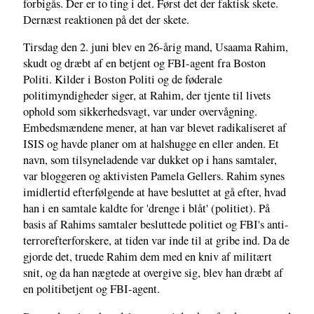
forbigås. Der er to ting i det. Først det der faktisk skete.
Dernæst reaktionen på det der skete.
Tirsdag den 2. juni blev en 26-årig mand, Usaama Rahim,
skudt og dræbt af en betjent og FBI-agent fra Boston
Politi. Kilder i Boston Politi og de føderale
politimyndigheder siger, at Rahim, der tjente til livets
ophold som sikkerhedsvagt, var under overvågning.
Embedsmændene mener, at han var blevet radikaliseret af
ISIS og havde planer om at halshugge en eller anden. Et
navn, som tilsyneladende var dukket op i hans samtaler,
var bloggeren og aktivisten Pamela Gellers. Rahim synes
imidlertid efterfølgende at have besluttet at gå efter, hvad
han i en samtale kaldte for 'drenge i blåt' (politiet). På
basis af Rahims samtaler besluttede politiet og FBI's anti-
terrorefterforskere, at tiden var inde til at gribe ind. Da de
gjorde det, truede Rahim dem med en kniv af militært
snit, og da han nægtede at overgive sig, blev han dræbt af
en politibetjent og FBI-agent.