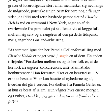
graver et foruroligende stort antal mennesker sig ned langs
de indgroede, politiske linjer. Selv for bare nogle få uger
Charlie
siden, da PEN med rette hædrede personalet på
Hebdo
ved en ceremoni i New York, søgte to af de
overlevende fra personalet på skuffende vis at lægge luft
mellem sig selv og arrangøren af den på dette tidspunkt
nylig angrebne Garland-udstilling.
"At sammenligne den her Pamela Geller-forestilling med
Charlie Hebdo
er noget vrøvl,"
sagde
en af dem. En anden
tilføjede: "Forskellen mellem os og de her folk er, at de
her folk arrangerer konkurrencer, anti-islamistiske
konkurrencer." Han fortsatte: "Det er en besættelse ... Vi
er ikke besatte. Vi er kun besatte af nyhederne og af,
hvordan det går i verden. Forskellen fra Pamela Geller er,
at hun er besat af islam. Hun vågner hver eneste morgen
Hvad kan jeg gøre i dag for at udfordre disse
og tænker,
folk?
"