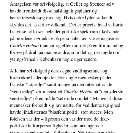
Antagelsen var selvfølgelig, at Geller og Spencer selv
havde fremkaldt disse halshugningsplaner og
henrettelsesforsøg mod sig. Hvis dette lyder velkendt,
er
skyldes det, at det
velkendt. Det er præcis, hvad vi hørte
fra visse folk over hele det politiske spektrum i kølvandet
på mordene i Frankrig på personalet ved satiremagasinet
Charlie Hebdo
i januar og efter mordet på en filmmand og
forsøg på drab på mange andre, som deltog i et møde om
ytringsfrihed i København nogle uger senere.
Alle har selvfølgelig deres egne yndlingsemner og
foretrukne hadeobjekter. For nogle mennesker på den
franske "højrefløj" samt mange på den internationale
Charlie Hebdo
"venstrefløj" var magasinet
på "den yderste
venstrefløj" på en måde "selv ude om det." Mange af disse
mennesker forholdt sig lavmælte, for ved denne lejlighed
havde jihadisternes "blasfemipoliti" stor succes. Men
følelsen var der – ligesom den var der mod de ikke-
politiske kulturpersonligheder, som arrangerede
ytringsfrihedsmødet i København. Når tiderne er sådan,