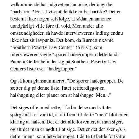
vedkommende har udgivet en annonce, der angriber
"barbarer"? For at vise at de ikke er barbariske? Det er
bestemt ikke nogen selvfølge, at sådan en annonce
uundgåeligt ville føre til vold. Men under alle
omstændigheder, så havde interviewerens indlæg endnu
ikke nået sit lavpunkt. Det kom, da Burnett nævnte
"Southern Poverty Law Center" (SPLC), som
intervieweren sagde "sporer hadegrupper i dette land."
Pamela Geller befinder sig på Southern Poverty Law
Centers liste over "hadegrupper."
Og så kom glansnummeret. "De sporer hadegrupper. De
sætter dig på denne liste. Intet retfærdiggør en
halshugning eller planer om at halshugge. Men..."
Det siges ofte, med rette, i forbindelse med vitale
spørgsmål for vor tid, at alt frem til dette "men" blot er en
klaring af halsen. Det er det alle forventer, at man siger,
efter
og alt det man er nødt til at sige. Det er det der sker
dette "men", som betyder noget. I dette tilfælde fortsatte