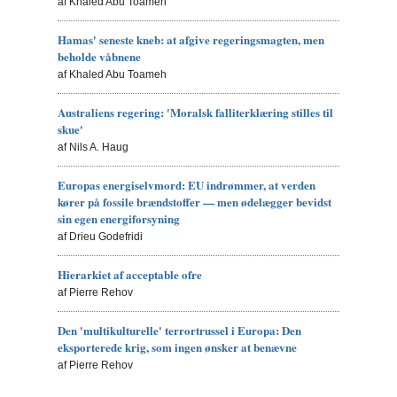
af Khaled Abu Toameh
Hamas' seneste kneb: at afgive regeringsmagten, men
beholde våbnene
af Khaled Abu Toameh
Australiens regering: 'Moralsk falliterklæring stilles til
skue'
af Nils A. Haug
Europas energiselvmord: EU indrømmer, at verden
kører på fossile brændstoffer — men ødelægger bevidst
sin egen energiforsyning
af Drieu Godefridi
Hierarkiet af acceptable ofre
af Pierre Rehov
Den 'multikulturelle' terrortrussel i Europa: Den
eksporterede krig, som ingen ønsker at benævne
af Pierre Rehov