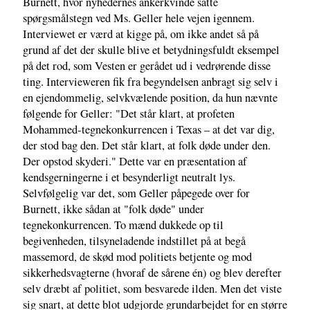
Burnett, hvor nyhedernes ankerkvinde satte
spørgsmålstegn ved Ms. Geller hele vejen igennem.
Interviewet er værd at kigge på, om ikke andet så på
grund af det der skulle blive et betydningsfuldt eksempel
på det rod, som Vesten er gerådet ud i vedrørende disse
ting. Intervieweren fik fra begyndelsen anbragt sig selv i
en ejendommelig, selvkvælende position, da hun nævnte
følgende for Geller: "Det står klart, at profeten
Mohammed-tegnekonkurrencen i Texas – at det var dig,
der stod bag den. Det står klart, at folk døde under den.
Der opstod skyderi." Dette var en præsentation af
kendsgerningerne i et besynderligt neutralt lys.
Selvfølgelig var det, som Geller påpegede over for
Burnett, ikke sådan at "folk døde" under
tegnekonkurrencen. To mænd dukkede op til
begivenheden, tilsyneladende indstillet på at begå
massemord, de skød mod politiets betjente og mod
sikkerhedsvagterne (hvoraf de sårene én) og blev derefter
selv dræbt af politiet, som besvarede ilden. Men det viste
sig snart, at dette blot udgjorde grundarbejdet for en større