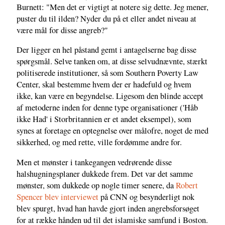
Burnett: "Men det er vigtigt at notere sig dette. Jeg mener,
puster du til ilden? Nyder du på et eller andet niveau at
være mål for disse angreb?"
Der ligger en hel påstand gemt i antagelserne bag disse
spørgsmål. Selve tanken om, at disse selvudnævnte, stærkt
politiserede institutioner, så som Southern Poverty Law
Center, skal bestemme hvem der er hadefuld og hvem
ikke, kan være en begyndelse. Ligesom den blinde accept
af metoderne inden for denne type organisationer ('Håb
ikke Had' i Storbritannien er et andet eksempel), som
synes at foretage en optegnelse over målofre, noget de med
sikkerhed, og med rette, ville fordømme andre for.
Men et mønster i tankegangen vedrørende disse
halshugningsplaner dukkede frem. Det var det samme
mønster, som dukkede op nogle timer senere, da
Robert
Spencer blev interviewet
på CNN og besynderligt nok
blev spurgt, hvad han havde gjort inden angrebsforsøget
for at række hånden ud til det islamiske samfund i Boston.