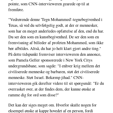
pointe, som CNN-intervieweren gearede op til at
fremføre.
"Vedrørende denne 'Tegn Mohammed'-tegnebegivenhed i
Texas, så ved du selvfølgelig godt, at der er mennesker,
som har en meget anderledes opfattelse af den, end du har.
Du ser den som en kunstbegivenhed. De ser den som en
fremvisning af billeder af profeten Mohammed, som ikke
bør afbildes. Altså, du har jo helt klart gjort andre ting."
På dette tidspunkt fremviser intervieweren den annonce,
som Pamela Geller sponsorerede i New York Citys
undergrundsbane, som sagde: "I enhver krig mellem det
civiliserede menneske og barbaren, støt det civiliserede
menneske. Støt Israel. Bekæmp jihad." CNN-
intervieweren gik derefter videre til sit spørgsmål: "Er du
overrasket over, at der findes dem, der kunne ønske at
ramme dig for ord som disse?"
Det kan der siges meget om. Hvorfor skulle nogen for
eksempel ønske at kappe hovedet af en person, fordi