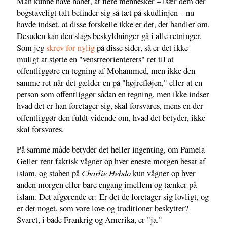
Man kunne have håbet, at flere mennesker – især dem der
bogstaveligt talt befinder sig så tæt på skudlinjen – nu
havde indset, at disse forskelle ikke er det, det handler om.
Desuden kan den slags beskyldninger gå i alle retninger.
Som jeg
skrev for nylig
på disse sider, så er det ikke
muligt at støtte en "venstreorienterets" ret til at
offentliggøre en tegning af Mohammed, men ikke den
samme ret når det gælder en på "højrefløjen," eller at en
person som offentliggør sådan en tegning, men ikke indser
hvad det er han foretager sig, skal forsvares, mens en der
offentliggør den fuldt vidende om, hvad det betyder, ikke
skal forsvares.
På samme måde betyder det heller ingenting, om Pamela
Geller rent faktisk vågner op hver eneste morgen besat af
Charlie Hebdo
islam, og staben på
kun vågner op hver
anden morgen eller bare engang imellem og tænker på
islam. Det afgørende er: Er det de foretager sig lovligt, og
er det noget, som vore love og traditioner beskytter?
Svaret, i både Frankrig og Amerika, er "ja."