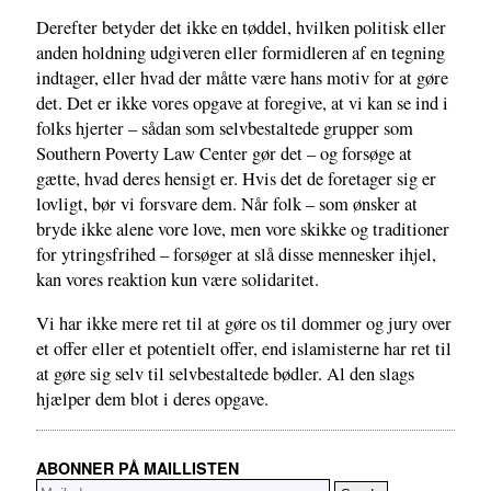
Derefter betyder det ikke en tøddel, hvilken politisk eller
anden holdning udgiveren eller formidleren af en tegning
indtager, eller hvad der måtte være hans motiv for at gøre
det. Det er ikke vores opgave at foregive, at vi kan se ind i
folks hjerter – sådan som selvbestaltede grupper som
Southern Poverty Law Center gør det – og forsøge at
gætte, hvad deres hensigt er. Hvis det de foretager sig er
lovligt, bør vi forsvare dem. Når folk – som ønsker at
bryde ikke alene vore love, men vore skikke og traditioner
for ytringsfrihed – forsøger at slå disse mennesker ihjel,
kan vores reaktion kun være solidaritet.
Vi har ikke mere ret til at gøre os til dommer og jury over
et offer eller et potentielt offer, end islamisterne har ret til
at gøre sig selv til selvbestaltede bødler. Al den slags
hjælper dem blot i deres opgave.
ABONNER PÅ MAILLISTEN