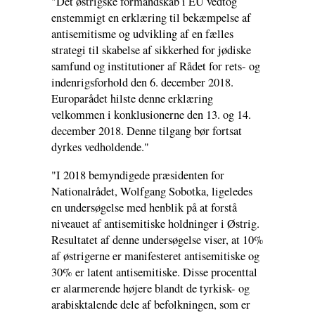
"Det østrigske formandskab i EU vedtog
enstemmigt en erklæring til bekæmpelse af
antisemitisme og udvikling af en fælles
strategi til skabelse af sikkerhed for jødiske
samfund og institutioner af Rådet for rets- og
indenrigsforhold den 6. december 2018.
Europarådet hilste denne erklæring
velkommen i konklusionerne den 13. og 14.
december 2018. Denne tilgang bør fortsat
dyrkes vedholdende."
"I 2018 bemyndigede præsidenten for
Nationalrådet, Wolfgang Sobotka, ligeledes
en undersøgelse med henblik på at forstå
niveauet af antisemitiske holdninger i Østrig.
Resultatet af denne undersøgelse viser, at 10%
af østrigerne er manifesteret antisemitiske og
30% er latent antisemitiske. Disse procenttal
er alarmerende højere blandt de tyrkisk- og
arabisktalende dele af befolkningen, som er