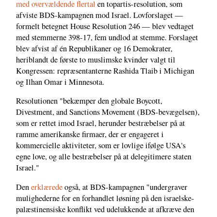
med overvældende flertal
en topartis-resolution, som
afviste BDS-kampagnen mod Israel. Lovforslaget —
formelt betegnet House Resolution 246 — blev vedtaget
med stemmerne 398-17, fem undlod at stemme. Forslaget
blev afvist af én Republikaner og 16 Demokrater,
heriblandt de første to muslimske kvinder valgt til
Kongressen: repræsentanterne Rashida Tlaib i Michigan
og Ilhan Omar i Minnesota.
Resolutionen "bekæmper den globale Boycott,
Divestment, and Sanctions Movement (BDS-bevægelsen),
som er rettet imod Israel, herunder bestræbelser på at
ramme amerikanske firmaer, der er engageret i
kommercielle aktiviteter, som er lovlige ifølge USA's
egne love, og alle bestræbelser på at delegitimere staten
Israel."
Den
erklærede
også, at BDS-kampagnen "undergraver
mulighederne for en forhandlet løsning på den israelske-
palæstinensiske konflikt ved udelukkende at afkræve den