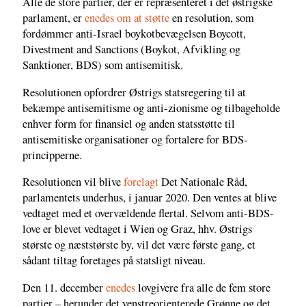
Alle de store partier, der er repræsenteret i det østrigske
parlament, er
enedes om at støtte
en resolution, som
fordømmer anti-Israel boykotbevægelsen Boycott,
Divestment and Sanctions (Boykot, Afvikling og
Sanktioner, BDS) som antisemitisk.
Resolutionen opfordrer Østrigs statsregering til at
bekæmpe antisemitisme og anti-zionisme og tilbageholde
enhver form for finansiel og anden statsstøtte til
antisemitiske organisationer og fortalere for BDS-
principperne.
Resolutionen vil blive
forelagt
Det Nationale Råd,
parlamentets underhus, i januar 2020. Den ventes at blive
vedtaget med et overvældende flertal. Selvom anti-BDS-
love er blevet vedtaget i Wien og Graz, hhv. Østrigs
største og næststørste by, vil det være første gang, et
sådant tiltag foretages på statsligt niveau.
Den 11. december
enedes
lovgivere fra alle de fem store
partier – herunder det venstreorienterede Grønne og det