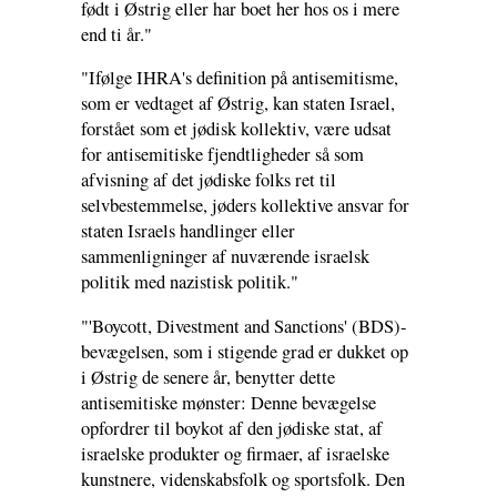
født i Østrig eller har boet her hos os i mere
end ti år."
"Ifølge IHRA's definition på antisemitisme,
som er vedtaget af Østrig, kan staten Israel,
forstået som et jødisk kollektiv, være udsat
for antisemitiske fjendtligheder så som
afvisning af det jødiske folks ret til
selvbestemmelse, jøders kollektive ansvar for
staten Israels handlinger eller
sammenligninger af nuværende israelsk
politik med nazistisk politik."
"'Boycott, Divestment and Sanctions' (BDS)-
bevægelsen, som i stigende grad er dukket op
i Østrig de senere år, benytter dette
antisemitiske mønster: Denne bevægelse
opfordrer til boykot af den jødiske stat, af
israelske produkter og firmaer, af israelske
kunstnere, videnskabsfolk og sportsfolk. Den