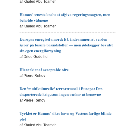
af Khaled Abu Toameh
Hamas' seneste kneb: at afgive regeringsmagten, men
beholde våbnene
af Khaled Abu Toameh
Europas energiselvmord: EU indrømmer, at verden
kører på fossile brændstoffer — men ødelægger bevidst
sin egen energiforsyning
af Drieu Godefridi
Hierarkiet af acceptable ofre
af Pierre Rehov
Den 'multikulturelle' terrortrussel i Europa: Den
eksporterede krig, som ingen ønsker at benævne
af Pierre Rehov
Tyrkiet er Hamas' sikre havn og Vestens farlige blinde
plet
af Khaled Abu Toameh