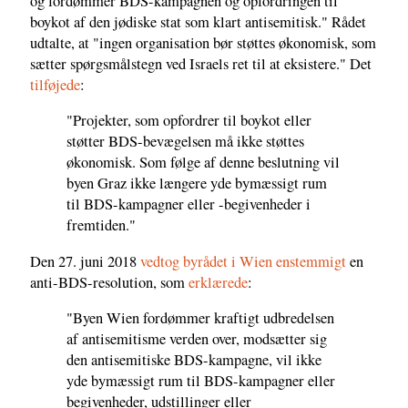
og fordømmer BDS-kampagnen og opfordringen til
boykot af den jødiske stat som klart antisemitisk." Rådet
udtalte, at "ingen organisation bør støttes økonomisk, som
sætter spørgsmålstegn ved Israels ret til at eksistere." Det
tilføjede
:
"Projekter, som opfordrer til boykot eller
støtter BDS-bevægelsen må ikke støttes
økonomisk. Som følge af denne beslutning vil
byen Graz ikke længere yde bymæssigt rum
til BDS-kampagner eller -begivenheder i
fremtiden."
Den 27. juni 2018
vedtog byrådet i Wien enstemmigt
en
anti-BDS-resolution, som
erklærede
:
"Byen Wien fordømmer kraftigt udbredelsen
af antisemitisme verden over, modsætter sig
den antisemitiske BDS-kampagne, vil ikke
yde bymæssigt rum til BDS-kampagner eller
begivenheder, udstillinger eller