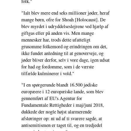
folk."
"Ialt blev mere end seks millioner jøder, heraf
mange børn, ofre for Shoah [Holocaust]. De
blev myrdet i udryddelseslejrene ved hjælp af
giftgas eller på anden vis. Men mange
mennesker har, trods dette ufatteligt
grusomme folkemord og erindringen om det,
ikke fundet anledning til at genoverveje, og
jøder bliver derfor, selv i vore dage, igen udsat
for had og fordomme, som i de værste
tilfælde kulminerer i vold."
"I en spørgerunde blandt 16.500 jødiske
europæere i 12 europæiske lande, som blev
gennemført af EU's Agentur for
Fundamentale Rettigheder i maj/juni 2018,
dukkede der nogle højst alarmerende
afsløringer op: ni ud af ti svarere sagde, at
antisemitismen er taget til, og en tredjedel