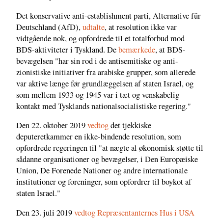
Det konservative anti-establishment parti, Alternative für
Deutschland (AfD),
udtalte
, at resolution ikke var
vidtgående nok, og opfordrede til et totalforbud mod
BDS-aktiviteter i Tyskland. De
bemærkede
, at BDS-
bevægelsen "har sin rod i de antisemitiske og anti-
zionistiske initiativer fra arabiske grupper, som allerede
var aktive længe før grundlæggelsen af staten Israel, og
som mellem 1933 og 1945 var i tæt og venskabelig
kontakt med Tysklands nationalsocialistiske regering."
Den 22. oktober 2019
vedtog
det tjekkiske
deputeretkammer en ikke-bindende resolution, som
opfordrede regeringen til "at nægte al økonomisk støtte til
sådanne organisationer og bevægelser, i Den Europæiske
Union, De Forenede Nationer og andre internationale
institutioner og foreninger, som opfordrer til boykot af
staten Israel."
Den 23. juli 2019
vedtog Repræsentanternes Hus i USA