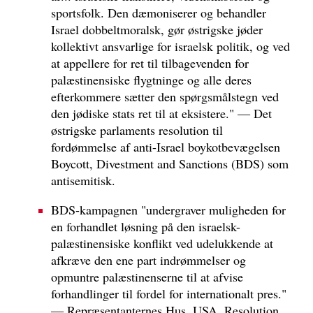
sportsfolk. Den dæmoniserer og behandler
Israel dobbeltmoralsk, gør østrigske jøder
kollektivt ansvarlige for israelsk politik, og ved
at appellere for ret til tilbagevenden for
palæstinensiske flygtninge og alle deres
efterkommere sætter den spørgsmålstegn ved
den jødiske stats ret til at eksistere." — Det
østrigske parlaments resolution til
fordømmelse af anti-Israel boykotbevægelsen
Boycott, Divestment and Sanctions (BDS) som
antisemitisk.
BDS-kampagnen "undergraver muligheden for
en forhandlet løsning på den israelsk-
palæstinensiske konflikt ved udelukkende at
afkræve den ene part indrømmelser og
opmuntre palæstinenserne til at afvise
forhandlinger til fordel for internationalt pres."
— Repræsentanternes Hus, USA, Resolution