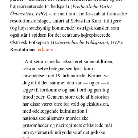
Freiheitliche Partei
højreorienterede Frihedsparti (
Österreichs, FPÖ
) – formelt om i fællesskab at fremsætte
resolutionsforslaget, anført af Sebastian Kurz, tidligere
(og højst sandsynlig kommende) østrigsk kansler, som
også står i spidsen for det centrum-højreplacerede
Österreichische Volkspartei, ÖVP
Østrigsk Folkeparti (
).
Resolutionen
erklærer
:
"Antisemitisme har eksisteret siden oldtiden,
selvom selve betegnelsen først kom i
anvendelse i det 19. århundrede. Kernen var
dog altid den samme: den var — og er — at
ægge til fordomme og had i ord og gerning
imod jøder. Gennem store dele af historien
har disse været ofre for vold og eksklusion,
med ødelæggende kulmination i
nationalsocialismens morderiske
grusomheder og naziregimets erklærede mål
om systematisk udryddelse af det jødiske