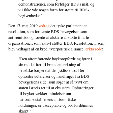
demonstrationer, som forfølger BDS's mål, og
vil ikke yde nogen form for støtte til BDS-
begivenheder."
Den 17. maj 2019
vedtog
det tyske parlament en
resolution, som fordømte BDS-bevægelsen som
antisemitisk og lovede at afskære al støtte til alle
organisationer, som aktivt støtter BDS. Resolutionen, som
blev vedtaget af en bred, tværpolitisk alliance,
erklærede
:
"Den altomfattende boykotopfordring fører i
sin radikalitet til brændemærkning af
israelske borgere af den jødiske tro. Der
optræder udtalelser og handlinger fra BDS-
bevægelsens side, som søger at så tvivl om
staten Israels ret til at eksistere. Opfordringer
til boykot vækker mindelser om
nationalsocialismens antisemitiske
holdninger, er uacceptable og bør fordømmes
skarpt."