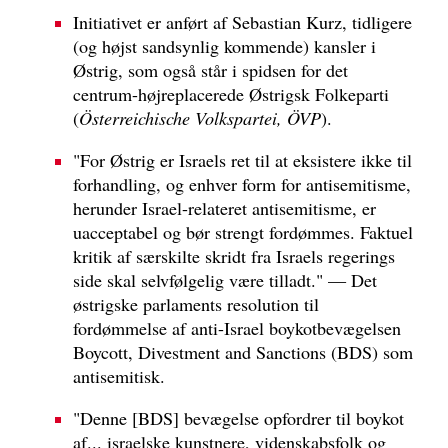
Initiativet er anført af Sebastian Kurz, tidligere
(og højst sandsynlig kommende) kansler i
Østrig, som også står i spidsen for det
centrum-højreplacerede Østrigsk Folkeparti
(
Österreichische Volkspartei, ÖVP
).
"For Østrig er Israels ret til at eksistere ikke til
forhandling, og enhver form for antisemitisme,
herunder Israel-relateret antisemitisme, er
uacceptabel og bør strengt fordømmes. Faktuel
kritik af særskilte skridt fra Israels regerings
side skal selvfølgelig være tilladt." — Det
østrigske parlaments resolution til
fordømmelse af anti-Israel boykotbevægelsen
Boycott, Divestment and Sanctions (BDS) som
antisemitisk.
"Denne [BDS] bevægelse opfordrer til boykot
af... israelske kunstnere, videnskabsfolk og