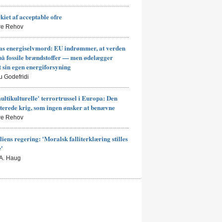
kiet af acceptable ofre
rre Rehov
s energiselvmord: EU indrømmer, at verden
på fossile brændstoffer — men ødelægger
t sin egen energiforsyning
u Godefridi
ultikulturelle' terrortrussel i Europa: Den
terede krig, som ingen ønsker at benævne
rre Rehov
liens regering: 'Moralsk falliterklæring stilles
e'
 A. Haug