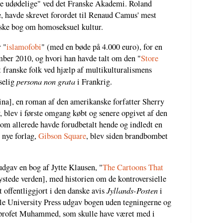
"de udødelige" ved det Franske Akademi. Roland
e, havde skrevet forordet til Renaud Camus' mest
siske bog om homoseksuel kultur.
 "
islamofobi
" (med en bøde på 4.000 euro), for en
mber 2010, og hvori han havde talt om den "
Store
et franske folk ved hjælp af multikulturalismens
persona non grata
selig
i Frankrig.
na], en roman af den amerikanske forfatter Sherry
blev i første omgang købt og senere opgivet af den
m allerede havde forudbetalt hende og indledt en
 nye forlag,
Gibson Square
, blev siden brandbombet
udgav en bog af Jytte Klausen, "
The Cartoons That
stede verden], med historien om de kontroversielle
Jyllands-Posten
offentliggjort i den danske avis
i
le University Press udgav bogen uden tegningerne og
 profet Muhammed, som skulle have været med i