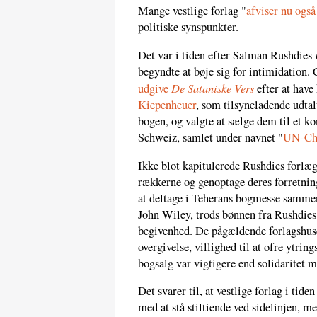
Mange vestlige forlag "
afviser nu også 
politiske synspunkter.
Det var i tiden efter Salman Rushdies
begyndte at bøje sig for intimidation. 
De Sataniske Vers
udgive
efter at have
Kiepenheuer
, som tilsyneladende udtalt
bogen, og valgte at sælge dem til et k
Schweiz, samlet under navnet "
UN-Cha
Ikke blot kapitulerede Rushdies forlægg
rækkerne og genoptage deres forretni
at deltage i Teherans bogmesse samm
John Wiley, trods bønnen fra Rushdies
begivenhed. De pågældende forlagshuse
overgivelse, villighed til at ofre ytrin
bogsalg var vigtigere end solidaritet m
Det svarer til, at vestlige forlag i ti
med at stå stiltiende ved sidelinjen, m