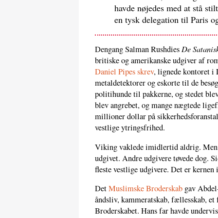
havde nøjedes med at stå stil
en tysk delegation til Paris 
De Satanis
Dengang Salman Rushdies
britiske og amerikanske udgiver af rom
Daniel Pipes skrev
, lignede kontoret i
metaldetektorer og eskorte til de bes
politihunde til pakkerne, og stedet b
blev angrebet, og mange nægtede lige
millioner dollar på sikkerhedsforansta
vestlige ytringsfrihed.
Viking vaklede imidlertid aldrig. Men d
udgivet. Andre udgivere tøvede dog. Sid
fleste vestlige udgivere. Det er kernen
Det
Muslimske Broderskab
gav Abdel-
åndsliv, kammeratskab, fællesskab, et
Broderskabet. Hans far havde undervis