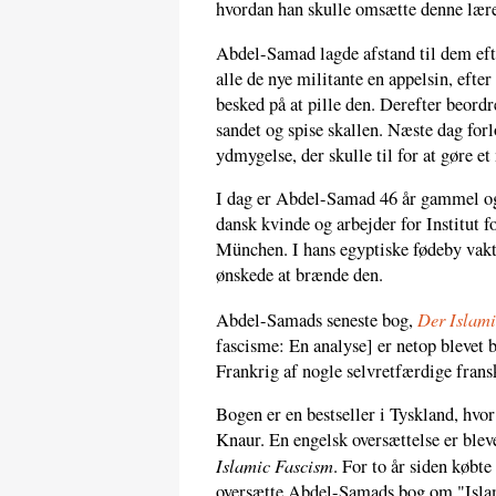
hvordan han skulle omsætte denne lære 
Abdel-Samad lagde afstand til dem eft
alle de nye militante en appelsin, efter
besked på at pille den. Derefter beord
sandet og spise skallen. Næste dag fo
ydmygelse, der skulle til for at gøre et
I dag er Abdel-Samad 46 år gammel og
dansk kvinde og arbejder for Institut f
München. I hans egyptiske fødeby vakt
ønskede at brænde den.
Der Islami
Abdel-Samads seneste bog,
fascisme: En analyse] er netop blevet b
Frankrig af nogle selvretfærdige fra
Bogen er en bestseller i Tyskland, hvo
Knaur. En engelsk oversættelse er ble
Islamic Fascism
. For to år siden købte
oversætte Abdel-Samads bog om "Islami