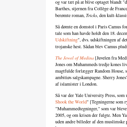
og var tæt på at blive optaget blandt 
Barthes, stjernen fra Collège de Franc
Tricks
berømte roman,
, den kult-klas
Så dømte en domstol i Paris Camus for
tale som han havde holdt den 18. dece
Udskiftning
", dvs. udskiftningen af d
trojanske hest. Sådan blev Camus plud
The Jewel of Medina
[Juvelen fra Medi
Jones om Muhammeds tredje kones liv, 
magtfulde forlægger Random House, so
ambitiøs salgskampagne. Sherry Jones'
af islamister i London.
Så var der Yale University Press, som 
Shook the World
" [Tegningerne som ry
"Muhammedtegninger," som var blevet 
2005, og om krisen der fulgte. Men Ya
uden andre billeder af den muslimske