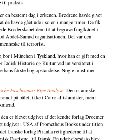
til praksis.
er en bestemt dag i ørkenen. Brødrene havde givet
 at de havde gået ude i solen i mange timer. De fik
rede Broderskabet dem til at begrave frugtkødet i
rlod Abdel-Samad organisationen. Det var den
 menneske til terrorist.
 bor i München i Tyskland, hvor han er gift med en
or Jødisk Historie og Kultur ved universitetet i
e hans første bog opstandelse. Nogle muslimer
sche Faschismus: Eine Analyse
[Den islamiske
rændt på bålet, ikke i Cairo af islamister, men i
nskmænd.
r den er blevet udgivet af det kendte forlag Droemer
vet udgivet i USA af Prometheus Books under titlen
 det franske forlag Piranha rettighederne til at
sk Fascisme" til fransk. En udgivelsesdato blev