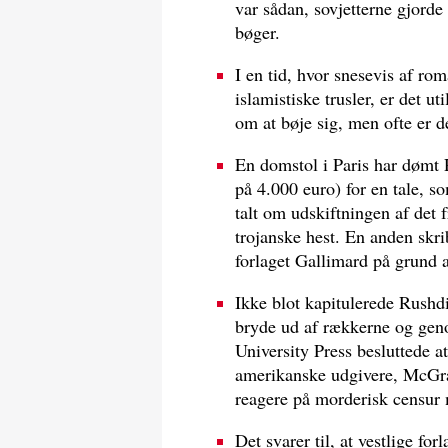
var sådan, sovjetterne gjorde
bøger.
I en tid, hvor snesevis af rom
islamistiske trusler, er det ut
om at bøje sig, men ofte er de 
En domstol i Paris har dømt
på 4.000 euro) for en tale, s
talt om udskiftningen af det 
trojanske hest. En anden skrib
forlaget Gallimard på grund 
Ikke blot kapitulerede Rushdie
bryde ud af rækkerne og gen
University Press besluttede 
amerikanske udgivere, McGraw
reagere på morderisk censur 
Det svarer til, at vestlige f