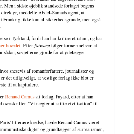
. Men i sidste øjeblik standsede forlaget bogens
ts direktør, meddelte Abdel-Samads agent, at
 i Frankrig, ikke kun af sikkerhedsgrunde, men også
.
se i Tyskland, fordi han har kritiseret islam, og har
fatwaen
er hovedet
. Efter
følger fornærmelsen: at
var sådan, sovjetterne gjorde for at ødelægge
hvor snesevis af romanforfattere, journalister og
er det utilgiveligt, at vestlige forlag ikke blot er
ste til at kapitulere.
ter
Renaud Camus
sit forlag, Fayard, efter at han
overskriften "Vi nægter at skifte civilisation" til
 Paris' litterære kredse, havde Renaud Camus været
mmunistiske digter og grundlægger af surrealismen,