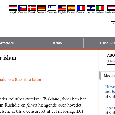
العربية
Čeština
Dansk
Deutsch
Ελληνικά
English
Español
Français
עברית
Italiano
Nederlan
rfattere
Arkiv
Email-li
ABO
or islam
Mest l
blishers Submit to Islam
Hamas'
men b
af Kha
r politibeskyttelse i Tyskland, fordi han har
esom Rushdie en
fatwa
hængende over hovedet.
Ingen 
sen: at blive censureret af et frit forlag. Det
af Kha