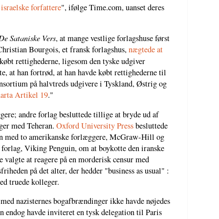
israelske forfattere
", ifølge Time.com, uanset deres
De Sataniske Vers
, at mange vestlige forlagshuse først
Christian Bourgois, et fransk forlagshus,
nægtede at
 købt rettighederne, ligesom den tyske udgiver
e, at han fortrød, at han havde købt rettighederne til
onsortium på halvtreds udgivere i Tyskland, Østrig og
rta Artikel 19
."
ere; andre forlag besluttede tillige at bryde ud af
nger med Teheran.
Oxford University Press
besluttede
en med to amerikanske forlæggere, McGraw-Hill og
 forlag, Viking Penguin, om at boykotte den iranske
 valgte at reagere på en morderisk censur med
gsfriheden på det alter, der hedder "business as usual" :
ed truede kolleger.
den med nazisternes bogafbrændinger ikke havde nøjedes
en endog havde inviteret en tysk delegation til Paris