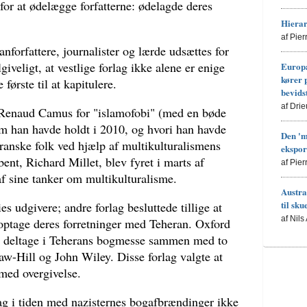
 for at ødelægge forfatterne: ødelagde deres
Hierar
af Pie
anforfattere, journalister og lærde udsættes for
ilgiveligt, at vestlige forlag ikke alene er enige
Europa
kører 
første til at kapitulere.
bevids
af Drie
 Renaud Camus for "islamofobi" (med en bøde
om han havde holdt i 2010, og hvori han havde
Den 'm
franske folk ved hjælp af multikulturalismens
ekspor
ent, Richard Millet, blev fyret i marts af
af Pie
af sine tanker om multikulturalisme.
Austra
til sku
s udgivere; andre forlag besluttede tillige at
af Nils
optage deres forretninger med Teheran. Oxford
at deltage i Teherans bogmesse sammen med to
-Hill og John Wiley. Disse forlag valgte at
med overgivelse.
orlag i tiden med nazisternes bogafbrændinger ikke