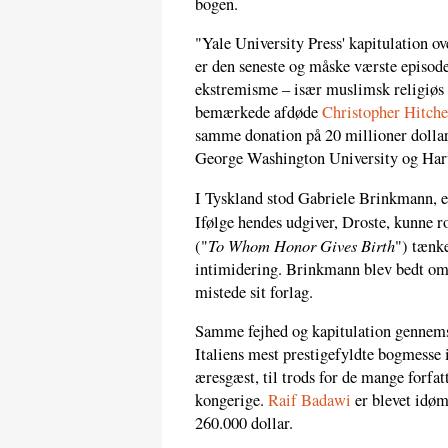
bogen.
"Yale University Press' kapitulation ov
er den seneste og måske værste episode
ekstremisme – især muslimsk religiøs 
bemærkede afdøde
Christopher Hitche
samme donation på 20 millioner dollar
George Washington University og Harv
I Tyskland stod Gabriele Brinkmann, e
Ifølge hendes udgiver, Droste, kunne
To Whom Honor Gives Birth
("
") tænke
intimidering. Brinkmann blev bedt om 
mistede sit forlag.
Samme fejhed og kapitulation gennemsy
Italiens mest prestigefyldte bogmesse 
æresgæst, til trods for de mange forfat
kongerige.
Raif Badawi
er blevet idøm
260.000 dollar.