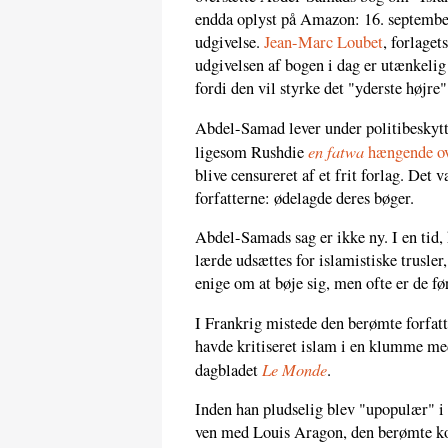
endda oplyst på Amazon: 16. september
udgivelse.
Jean-Marc Loubet
, forlage
udgivelsen af bogen i dag er utænkelig
fordi den vil styrke det "yderste højre"
Abdel-Samad lever under politibeskyttel
en fatwa
ligesom Rushdie
hængende ov
blive censureret af et frit forlag. Det 
forfatterne: ødelagde deres bøger.
Abdel-Samads sag er ikke ny. I en tid, 
lærde udsættes for islamistiske trusler, 
enige om at bøje sig, men ofte er de før
I Frankrig mistede den berømte forfat
havde kritiseret islam i en klumme med 
Le Monde
dagbladet
.
Inden han pludselig blev "upopulær" i
ven med Louis Aragon, den berømte ko