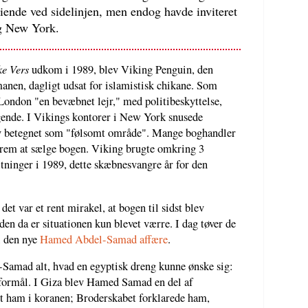
tiende ved sidelinjen, men endog havde inviteret
og New York.
ke Vers
udkom i 1989, blev Viking Penguin, den
anen, dagligt udsat for islamistisk chikane. Som
 London "en bevæbnet lejr," med politibeskyttelse,
øgende. I Vikings kontorer i New York snusede
lev betegnet som "følsomt område". Mange boghandler
frem at sælge bogen. Viking brugte omkring 3
ltninger i 1989, dette skæbnesvangre år for den
et var et rent mirakel, at bogen til sidst blev
en da er situationen kun blevet værre. I dag tøver de
 i den nye
Hamed Abdel-Samad affære
.
Samad alt, hvad en egyptisk dreng kunne ønske sig:
 formål. I Giza blev Hamed Samad en del af
t ham i koranen; Broderskabet forklarede ham,