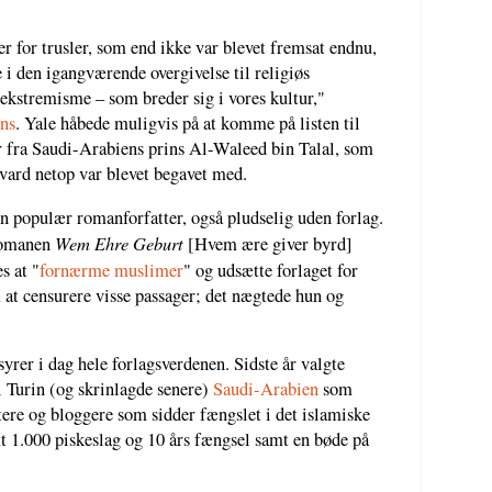
er for trusler, som end ikke var blevet fremsat endnu,
 i den igangværende overgivelse til religiøs
ekstremisme – som breder sig i vores kultur,"
ns
. Yale håbede muligvis på at komme på listen til
 fra Saudi-Arabiens prins Al-Waleed bin Talal, som
ard netop var blevet begavet med.
n populær romanforfatter, også pludselig uden forlag.
Wem Ehre Geburt
 romanen
[Hvem ære giver byrd]
s at "
fornærme muslimer
" og udsætte forlaget for
at censurere visse passager; det nægtede hun og
rer i dag hele forlagsverdenen. Sidste år valgte
i Turin (og skrinlagde senere)
Saudi-Arabien
som
tere og bloggere som sidder fængslet i det islamiske
t 1.000 piskeslag og 10 års fængsel samt en bøde på