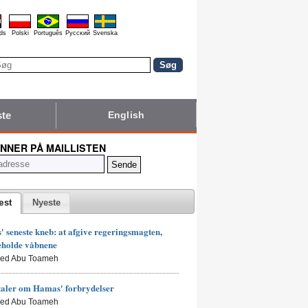
ds
Polski
Português
Pyccĸий
Svenska
ste
English
NNER PÅ MAILLISTEN
æst
Nyeste
 seneste kneb: at afgive regeringsmagten,
eholde våbnene
led Abu Toameh
taler om Hamas' forbrydelser
led Abu Toameh