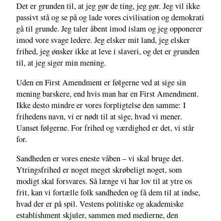
Det er grunden til, at jeg gør de ting, jeg gør. Jeg vil ikke
passivt stå og se på og lade vores civilisation og demokrati
gå til grunde. Jeg taler åbent imod islam og jeg opponerer
imod vore svage ledere. Jeg elsker mit land, jeg elsker
frihed, jeg ønsker ikke at leve i slaveri, og det er grunden
til, at jeg siger min mening.
Uden en First Amendment er følgerne ved at sige sin
mening barskere, end hvis man har en First Amendment.
Ikke desto mindre er vores forpligtelse den samme: I
frihedens navn, vi er nødt til at sige, hvad vi mener.
Uanset følgerne. For frihed og værdighed er det, vi står
for.
Sandheden er vores eneste våben – vi skal bruge det.
Ytringsfrihed er noget meget skrøbeligt noget, som
modigt skal forsvares. Så længe vi har lov til at ytre os
frit, kan vi fortælle folk sandheden og få dem til at indse,
hvad der er på spil. Vestens politiske og akademiske
establishment skjuler, sammen med medierne, den