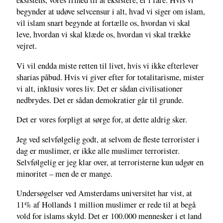
eksistens, vores frihed til at eksistere, er i fare. Hvis vi
begynder at udøve selvcensur i alt, hvad vi siger om islam,
vil islam snart begynde at fortælle os, hvordan vi skal
leve, hvordan vi skal klæde os, hvordan vi skal trække
vejret.
Vi vil endda miste retten til livet, hvis vi ikke efterlever
sharias påbud. Hvis vi giver efter for totalitarisme, mister
vi alt, inklusiv vores liv. Det er sådan civilisationer
nedbrydes. Det er sådan demokratier går til grunde.
Det er vores forpligt at sørge for, at dette aldrig sker.
Jeg ved selvfølgelig godt, at selvom de fleste terrorister i
dag er muslimer, er ikke alle muslimer terrorister.
Selvfølgelig er jeg klar over, at terroristerne kun udgør en
minoritet – men de er mange.
Undersøgelser ved Amsterdams universitet har vist, at
11% af Hollands 1 million muslimer er rede til at begå
vold for islams skyld. Det er 100.000 mennesker i et land