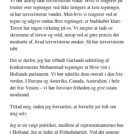
Vi bør aldrig lade terroristerne vinde. Hvis vi reagerer på
trusler over tegninger ved ikke længere at lave tegninger,
så har terroristerne vundet. Men hvis vi reagerer ved at
tegne og udgive endnu flere tegninger, er budskabet klart:
Terror har ingen virkning på os. Vi nægter at lade os
skræmme af terror og vold, netop ved at gøre præcis det
modsatte af, hvad terroristerne ønsker. Så har terroristerne
tabt.
Det er derfor, jeg har tilbudt Garlands udstilling af
konkurrencens Mohammad-tegninger at blive vist i
Hollands parlament. Vi bør udstille dem overalt i den frie
verden. I Europa og Amerika, Canada, Australien, i hele
det frie Vesten – vi bør forsvare friheden og give islam
modstand.
Tillad mig, inden jeg fortsætter, at fortælle jer lidt om
mig selv.
Jeg er en valgt politiker, medlem af repræsentanternes hus
i Holland. Jeg er leder af Frihedspartiet. Ved det seneste