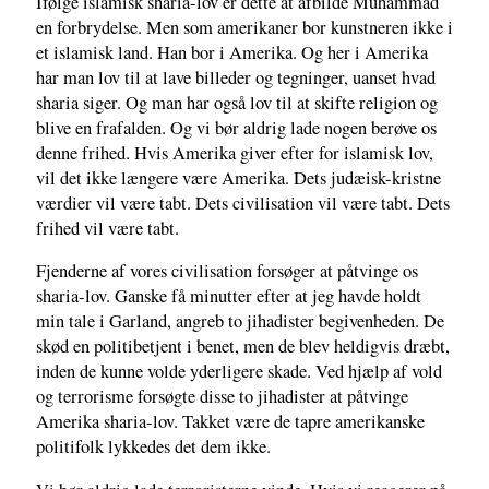
Ifølge islamisk sharia-lov er dette at afbilde Muhammad
en forbrydelse. Men som amerikaner bor kunstneren ikke i
et islamisk land. Han bor i Amerika. Og her i Amerika
har man lov til at lave billeder og tegninger, uanset hvad
sharia siger. Og man har også lov til at skifte religion og
blive en frafalden. Og vi bør aldrig lade nogen berøve os
denne frihed. Hvis Amerika giver efter for islamisk lov,
vil det ikke længere være Amerika. Dets judæisk-kristne
værdier vil være tabt. Dets civilisation vil være tabt. Dets
frihed vil være tabt.
Fjenderne af vores civilisation forsøger at påtvinge os
sharia-lov. Ganske få minutter efter at jeg havde holdt
min tale i Garland, angreb to jihadister begivenheden. De
skød en politibetjent i benet, men de blev heldigvis dræbt,
inden de kunne volde yderligere skade. Ved hjælp af vold
og terrorisme forsøgte disse to jihadister at påtvinge
Amerika sharia-lov. Takket være de tapre amerikanske
politifolk lykkedes det dem ikke.