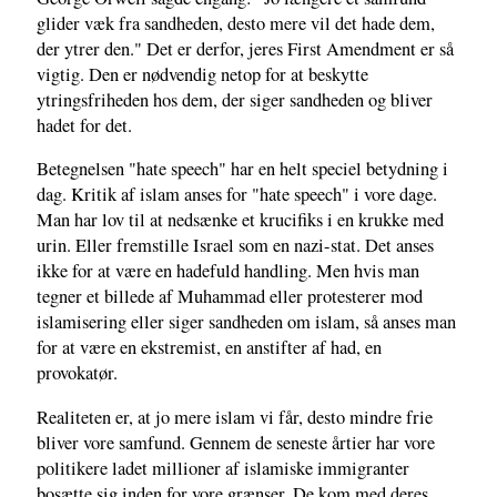
glider væk fra sandheden, desto mere vil det hade dem,
der ytrer den." Det er derfor, jeres First Amendment er så
vigtig. Den er nødvendig netop for at beskytte
ytringsfriheden hos dem, der siger sandheden og bliver
hadet for det.
Betegnelsen "hate speech" har en helt speciel betydning i
dag. Kritik af islam anses for "hate speech" i vore dage.
Man har lov til at nedsænke et krucifiks i en krukke med
urin. Eller fremstille Israel som en nazi-stat. Det anses
ikke for at være en hadefuld handling. Men hvis man
tegner et billede af Muhammad eller protesterer mod
islamisering eller siger sandheden om islam, så anses man
for at være en ekstremist, en anstifter af had, en
provokatør.
Realiteten er, at jo mere islam vi får, desto mindre frie
bliver vore samfund. Gennem de seneste årtier har vore
politikere ladet millioner af islamiske immigranter
bosætte sig inden for vore grænser. De kom med deres