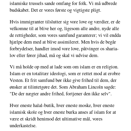
islamiske trussels sande omfang for folk. Vi må udbrede
budskabet. Det er vores første og vigtigste pligt.
Hvis immigranter tilslutter sig vore love og værdier, er de
velkomne til at blive her og, ligesom alle andre, nyde alle
de rettigheder, som vores samfund garanterer; vi vil endda
hjælpe dem med at blive assimileret. Men hvis de begår
forbrydelser, handler imod vore love, påtvinger os sharia-
lov eller fører jihad, må og skal vi udvise dem.
Vi må holde op med at lade som om islam er en religion.
Islam er en totalitær ideologi, som er rettet mod at erobre
Vesten. Et frit samfund bør ikke give frihed til dem, der
ønsker at tilintetgøre det. Som Abraham Lincoln sagde:
"De der nægter andre frihed, fortjener den ikke selv".
Hver eneste halal-butik, hver eneste moske, hver eneste
islamisk skole og hver eneste burka anses af islam for at
være et skridt henimod det ultimative mål, vores
underkastelse.