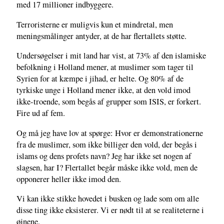
med 17 millioner indbyggere.
Terroristerne er muligvis kun et mindretal, men
meningsmålinger antyder, at de har flertallets støtte.
Undersøgelser i mit land har vist, at 73% af den islamiske
befolkning i Holland mener, at muslimer som tager til
Syrien for at kæmpe i jihad, er helte. Og 80% af de
tyrkiske unge i Holland mener ikke, at den vold imod
ikke-troende, som begås af grupper som ISIS, er forkert.
Fire ud af fem.
Og må jeg have lov at spørge: Hvor er demonstrationerne
fra de muslimer, som ikke billiger den vold, der begås i
islams og dens profets navn? Jeg har ikke set nogen af
slagsen, har I? Flertallet begår måske ikke vold, men de
opponerer heller ikke imod den.
Vi kan ikke stikke hovedet i busken og lade som om alle
disse ting ikke eksisterer. Vi er nødt til at se realiteterne i
øjnene.