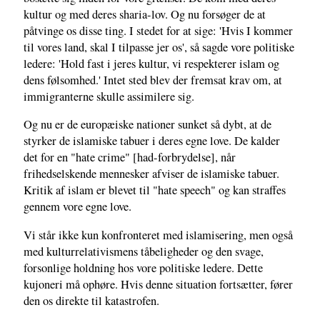
kultur og med deres sharia-lov. Og nu forsøger de at
påtvinge os disse ting. I stedet for at sige: 'Hvis I kommer
til vores land, skal I tilpasse jer os', så sagde vore politiske
ledere: 'Hold fast i jeres kultur, vi respekterer islam og
dens følsomhed.' Intet sted blev der fremsat krav om, at
immigranterne skulle assimilere sig.
Og nu er de europæiske nationer sunket så dybt, at de
styrker de islamiske tabuer i deres egne love. De kalder
det for en "hate crime" [had-forbrydelse], når
frihedselskende mennesker afviser de islamiske tabuer.
Kritik af islam er blevet til "hate speech" og kan straffes
gennem vore egne love.
Vi står ikke kun konfronteret med islamisering, men også
med kulturrelativismens tåbeligheder og den svage,
forsonlige holdning hos vore politiske ledere. Dette
kujoneri må ophøre. Hvis denne situation fortsætter, fører
den os direkte til katastrofen.