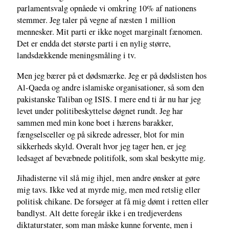
parlamentsvalg opnåede vi omkring 10% af nationens
stemmer. Jeg taler på vegne af næsten 1 million
mennesker. Mit parti er ikke noget marginalt fænomen.
Det er endda det største parti i en nylig større,
landsdækkende meningsmåling i tv.
Men jeg bærer på et dødsmærke. Jeg er på dødslisten hos
Al-Qaeda og andre islamiske organisationer, så som den
pakistanske Taliban og ISIS. I mere end ti år nu har jeg
levet under politibeskyttelse døgnet rundt. Jeg har
sammen med min kone boet i hærens barakker,
fængselsceller og på sikrede adresser, blot for min
sikkerheds skyld. Overalt hvor jeg tager hen, er jeg
ledsaget af bevæbnede politifolk, som skal beskytte mig.
Jihadisterne vil slå mig ihjel, men andre ønsker at gøre
mig tavs. Ikke ved at myrde mig, men med retslig eller
politisk chikane. De forsøger at få mig dømt i retten eller
bandlyst. Alt dette foregår ikke i en tredjeverdens
diktaturstater, som man måske kunne forvente, men i