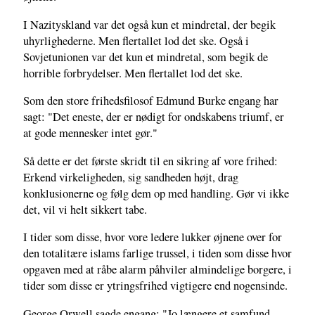
I Nazityskland var det også kun et mindretal, der begik
uhyrlighederne. Men flertallet lod det ske. Også i
Sovjetunionen var det kun et mindretal, som begik de
horrible forbrydelser. Men flertallet lod det ske.
Som den store frihedsfilosof Edmund Burke engang har
sagt: "Det eneste, der er nødigt for ondskabens triumf, er
at gode mennesker intet gør."
Så dette er det første skridt til en sikring af vore frihed:
Erkend virkeligheden, sig sandheden højt, drag
konklusionerne og følg dem op med handling. Gør vi ikke
det, vil vi helt sikkert tabe.
I tider som disse, hvor vore ledere lukker øjnene over for
den totalitære islams farlige trussel, i tiden som disse hvor
opgaven med at råbe alarm påhviler almindelige borgere, i
tider som disse er ytringsfrihed vigtigere end nogensinde.
George Orwell sagde engang: "Jo længere et samfund