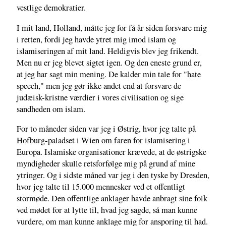
vestlige demokratier.
I mit land, Holland, måtte jeg for få år siden forsvare mig
i retten, fordi jeg havde ytret mig imod islam og
islamiseringen af mit land. Heldigvis blev jeg frikendt.
Men nu er jeg blevet sigtet igen. Og den eneste grund er,
at jeg har sagt min mening. De kalder min tale for "hate
speech," men jeg gør ikke andet end at forsvare de
judæisk-kristne værdier i vores civilisation og sige
sandheden om islam.
For to måneder siden var jeg i Østrig, hvor jeg talte på
Hofburg-paladset i Wien om faren for islamisering i
Europa. Islamiske organisationer krævede, at de østrigske
myndigheder skulle retsforfølge mig på grund af mine
ytringer. Og i sidste måned var jeg i den tyske by Dresden,
hvor jeg talte til 15.000 mennesker ved et offentligt
stormøde. Den offentlige anklager havde anbragt sine folk
ved mødet for at lytte til, hvad jeg sagde, så man kunne
vurdere, om man kunne anklage mig for ansporing til had.