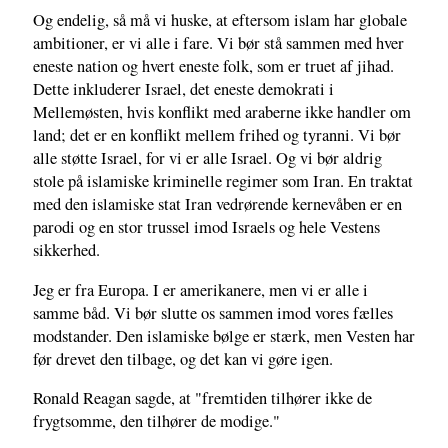
Og endelig, så må vi huske, at eftersom islam har globale
ambitioner, er vi alle i fare. Vi bør stå sammen med hver
eneste nation og hvert eneste folk, som er truet af jihad.
Dette inkluderer Israel, det eneste demokrati i
Mellemøsten, hvis konflikt med araberne ikke handler om
land; det er en konflikt mellem frihed og tyranni. Vi bør
alle støtte Israel, for vi er alle Israel. Og vi bør aldrig
stole på islamiske kriminelle regimer som Iran. En traktat
med den islamiske stat Iran vedrørende kernevåben er en
parodi og en stor trussel imod Israels og hele Vestens
sikkerhed.
Jeg er fra Europa. I er amerikanere, men vi er alle i
samme båd. Vi bør slutte os sammen imod vores fælles
modstander. Den islamiske bølge er stærk, men Vesten har
før drevet den tilbage, og det kan vi gøre igen.
Ronald Reagan sagde, at "fremtiden tilhører ikke de
frygtsomme, den tilhører de modige."