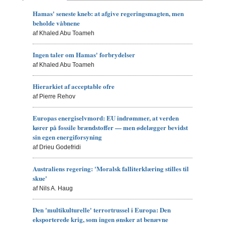
Hamas' seneste kneb: at afgive regeringsmagten, men
beholde våbnene
af Khaled Abu Toameh
Ingen taler om Hamas' forbrydelser
af Khaled Abu Toameh
Hierarkiet af acceptable ofre
af Pierre Rehov
Europas energiselvmord: EU indrømmer, at verden
kører på fossile brændstoffer — men ødelægger bevidst
sin egen energiforsyning
af Drieu Godefridi
Australiens regering: 'Moralsk falliterklæring stilles til
skue'
af Nils A. Haug
Den 'multikulturelle' terrortrussel i Europa: Den
eksporterede krig, som ingen ønsker at benævne