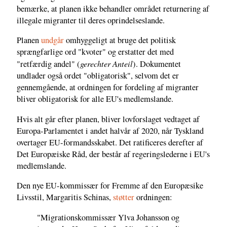
bemærke, at planen ikke behandler området returnering af
illegale migranter til deres oprindelseslande.
Planen
undgår
omhyggeligt at bruge det politisk
sprængfarlige ord "kvoter" og erstatter det med
gerechter Anteil
"retfærdig andel" (
). Dokumentet
undlader også ordet "obligatorisk", selvom det er
gennemgående, at ordningen for fordeling af migranter
bliver obligatorisk for alle EU's medlemslande.
Hvis alt går efter planen, bliver lovforslaget vedtaget af
Europa-Parlamentet i andet halvår af 2020, når Tyskland
overtager EU-formandsskabet. Det ratificeres derefter af
Det Europæiske Råd, der består af regeringslederne i EU's
medlemslande.
Den nye EU-kommissær for Fremme af den Europæsike
Livsstil, Margaritis Schinas,
støtter
ordningen:
"Migrationskommissær Ylva Johansson og