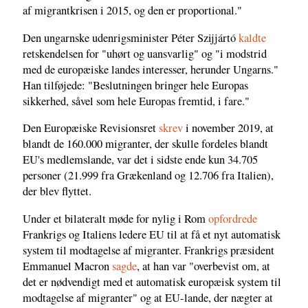
af migrantkrisen i 2015, og den er proportional."
Den ungarnske udenrigsminister Péter Szijjártó
kaldte
retskendelsen for "uhørt og uansvarlig" og "i modstrid
med de europæiske landes interesser, herunder Ungarns."
Han tilføjede: "Beslutningen bringer hele Europas
sikkerhed, såvel som hele Europas fremtid, i fare."
Den Europæiske Revisionsret
skrev
i november 2019, at
blandt de 160.000 migranter, der skulle fordeles blandt
EU's medlemslande, var det i sidste ende kun 34.705
personer (21.999 fra Grækenland og 12.706 fra Italien),
der blev flyttet.
Under et bilateralt møde for nylig i Rom
opfordrede
Frankrigs og Italiens ledere EU til at få et nyt automatisk
system til modtagelse af migranter. Frankrigs præsident
Emmanuel Macron
sagde
, at han var "overbevist om, at
det er nødvendigt med et automatisk europæisk system til
modtagelse af migranter" og at EU-lande, der nægter at