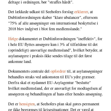
deltage i ordningen, bør "straffes hårdt".
Det lækkede udkast til Seehofers forslag
erklærer
, at
Dublinforordningen skaber "klare ubalancer", eftersom
"75% af alle ansøgninger om international beskyttelse i
2018 blev indgivet i blot fem medlemslande."
Ifølge
dokumentet er Dublinforordningen "ineffektiv", for
i hele EU flyttes ansøgere kun i 3% af tilfældene til det
(oprindeligt) ansvarlige medlemsland", hvilket betyder, at
asylansøgere i praksis ikke sendes tilage til det først
ankomne land.
Dokumentets centrale del
opfordrer
til, at asylansøgninger
behandles straks ved ankomsten til EU's ydre grænser.
Derfra skal et nydannet EU-Asylagentur "beslutte"
hvilket medlemsland, der er ansvarligt for modtagelsen af
ansøgeren og behandlingen af hans eller hendes ansøgning.
Det er
hensigten
, at Seehofers plan skal gøres permanent
og ikke begrænses til krisesituationer. Det er værd at