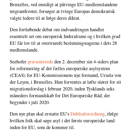
Bruxelles, ved ensidigt at påtvinge EU-medlemslandene
migrantkvoter, forsøger at tvinge Europas demokratisk
valgte ledere til at følge deres diktat.
Den fortløbende debat om indvandringen handler
essentielt set om europæisk føderalisme og i hvilken grad
EU får lov til at overtrumfe beslutningstagerne i dets 28
medlemslande.
Seehofer
præsenterede
den 2. december sin 4-siders plan
for reformering af det fælles europæiske asylsystem
(CEAS) for EU-Kommissionens nye formand, Ursula von
der Leyen, i Bruxelles. Hun forventes at løfte sløret for sit
migrationsforslag i februar 2020, inden Tysklands seks
måneders formandskab for Det Europæiske Råd, der
begynder i juli 2020.
Den nye plan skal erstatte EU's
Dublinforordning
, ifølge
hvilken folk skal søge asyl i det første europæiske land
inden for EU, som de kommer til.