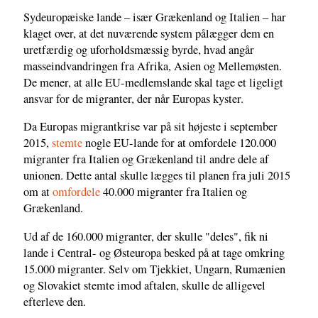
Sydeuropæiske lande – især Grækenland og Italien – har
klaget over, at det nuværende system pålægger dem en
uretfærdig og uforholdsmæssig byrde, hvad angår
masseindvandringen fra Afrika, Asien og Mellemøsten.
De mener, at alle EU-medlemslande skal tage et ligeligt
ansvar for de migranter, der når Europas kyster.
Da Europas migrantkrise var på sit højeste i september
2015,
stemte
nogle EU-lande for at omfordele 120.000
migranter fra Italien og Grækenland til andre dele af
unionen. Dette antal skulle lægges til planen fra juli 2015
om at
omfordele
40.000 migranter fra Italien og
Grækenland.
Ud af de 160.000 migranter, der skulle "deles", fik ni
lande i Central- og Østeuropa besked på at tage omkring
15.000 migranter. Selv om Tjekkiet, Ungarn, Rumænien
og Slovakiet stemte imod aftalen, skulle de alligevel
efterleve den.