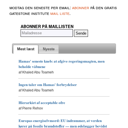
modtag den seneste per email:
abonner
på den gratis
gatestone institute
mail liste
.
ABONNER PÅ MAILLISTEN
Mest læst
Nyeste
Hamas' seneste kneb: at afgive regeringsmagten, men
beholde våbnene
af Khaled Abu Toameh
Ingen taler om Hamas' forbrydelser
af Khaled Abu Toameh
Hierarkiet af acceptable ofre
af Pierre Rehov
Europas energiselvmord: EU indrømmer, at verden
kører på fossile brændstoffer — men ødelægger bevidst