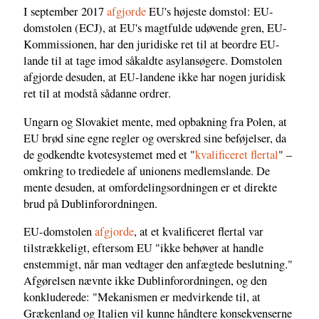
I september 2017
afgjorde
EU's højeste domstol: EU-
domstolen (ECJ), at EU's magtfulde udøvende gren, EU-
Kommissionen, har den juridiske ret til at beordre EU-
lande til at tage imod såkaldte asylansøgere. Domstolen
afgjorde desuden, at EU-landene ikke har nogen juridisk
ret til at modstå sådanne ordrer.
Ungarn og Slovakiet mente, med opbakning fra Polen, at
EU brød sine egne regler og overskred sine beføjelser, da
de godkendte kvotesystemet med et "
kvalificeret flertal
" –
omkring to trediedele af unionens medlemslande. De
mente desuden, at omfordelingsordningen er et direkte
brud på Dublinforordningen.
EU-domstolen
afgjorde
, at et kvalificeret flertal var
tilstrækkeligt, eftersom EU "ikke behøver at handle
enstemmigt, når man vedtager den anfægtede beslutning."
Afgørelsen nævnte ikke Dublinforordningen, og den
konkluderede: "Mekanismen er medvirkende til, at
Grækenland og Italien vil kunne håndtere konsekvenserne