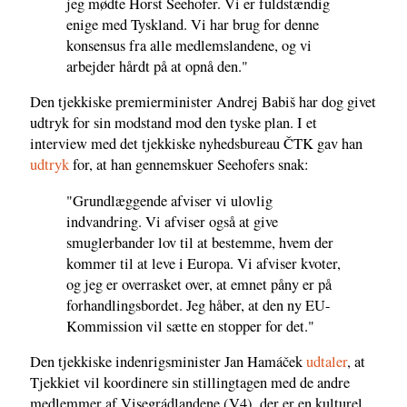
jeg mødte Horst Seehofer. Vi er fuldstændig
enige med Tyskland. Vi har brug for denne
konsensus fra alle medlemslandene, og vi
arbejder hårdt på at opnå den."
Den tjekkiske premierminister Andrej Babiš har dog givet
udtryk for sin modstand mod den tyske plan. I et
interview med det tjekkiske nyhedsbureau ČTK gav han
udtryk
for, at han gennemskuer Seehofers snak:
"Grundlæggende afviser vi ulovlig
indvandring. Vi afviser også at give
smuglerbander lov til at bestemme, hvem der
kommer til at leve i Europa. Vi afviser kvoter,
og jeg er overrasket over, at emnet påny er på
forhandlingsbordet. Jeg håber, at den ny EU-
Kommission vil sætte en stopper for det."
Den tjekkiske indenrigsminister Jan Hamáček
udtaler
, at
Tjekkiet vil koordinere sin stillingtagen med de andre
medlemmer af Visegrádlandene (V4), der er en kulturel