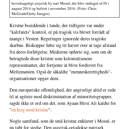
hovedsageligt assyrisk by nær Mosul, der blev indtaget af IS i
august 2014 og befriet i november 2016. (Foto: Chris
McGrath/Getty Images)
Kristne bosiddende i lande, der tidligere var under
"kalifatets" kontrol, er på tragisk vis blevet forrådt af
mange i Vesten. Regeringer ignorede deres tragiske
skæbne. Biskopper følte sig tit hævet over at tage afstand
fra deres forfølgelse. Medierne opførte sig, som om de
betragtede disse kristne som kolonialismens
repræsentanter, der fortjente at blive fordrevet fra
Mellemøsten. Også de såkaldte "menneskerettigheds"-
organisationer opgav dem.
Den europæiske offentlighed, der angiveligt altid er rede
til at agitere mod diskrimination af minoritetsgrupper,
sagde ikke et ord om det, som Ayaan Hirsi Ali kaldte for
"
en krig mod kristne
".
Nogle samfund, som de små kristne enklaver i Mosul, er
nu tabt for stedse. Den assyrisk-ortodokse patriark