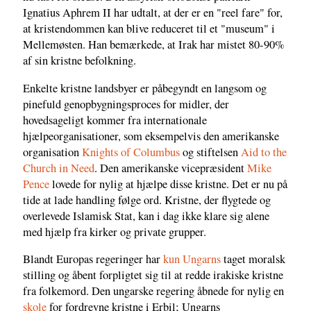
Ignatius Aphrem II har udtalt, at der er en "reel fare" for,
at kristendommen kan blive reduceret til et "museum" i
Mellemøsten. Han bemærkede, at Irak har mistet 80-90%
af sin kristne befolkning.
Enkelte kristne landsbyer er påbegyndt en langsom og
pinefuld genopbygningsproces for midler, der
hovedsageligt kommer fra internationale
hjælpeorganisationer, som eksempelvis den amerikanske
organisation
Knights of Columbus
og stiftelsen
Aid to the
Church in Need
. Den amerikanske vicepræsident
Mike
Pence
lovede for nylig at hjælpe disse kristne. Det er nu på
tide at lade handling følge ord. Kristne, der flygtede og
overlevede Islamisk Stat, kan i dag ikke klare sig alene
med hjælp fra kirker og private grupper.
Blandt Europas regeringer har
kun Ungarns
taget moralsk
stilling og åbent forpligtet sig til at redde irakiske kristne
fra folkemord. Den ungarske regering åbnede for nylig en
skole
for fordrevne kristne i Erbil; Ungarns