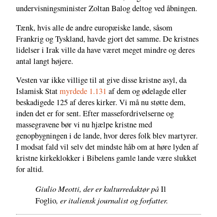
undervisningsminister Zoltan Balog deltog ved åbningen.
Tænk, hvis alle de andre europæiske lande, såsom
Frankrig og Tyskland, havde gjort det samme. De kristnes
lidelser i Irak ville da have været meget mindre og deres
antal langt højere.
Vesten var ikke villige til at give disse kristne asyl, da
Islamisk Stat
myrdede 1.131
af dem og ødelagde eller
beskadigede 125 af deres kirker. Vi må nu støtte dem,
inden det er for sent. Efter massefordrivelserne og
massegravene bør vi nu hjælpe kristne med
genopbygningen i de lande, hvor deres folk blev martyrer.
I modsat fald vil selv det mindste håb om at høre lyden af
kristne kirkeklokker i Bibelens gamle lande være slukket
for altid.
Giulio Meotti, der er kulturredaktør på
Il
, er italiensk journalist og forfatter.
Foglio