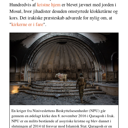
Hundredvis af
kristne hjem
er blevet jævnet med jorden i
Mosul, hvor jihadister desuden omstyrtede klokketårne og
kors. Det irakiske præsteskab advarede for nylig om, at
"
kirkerne er i fare
".
En kriger fra Niniveslettens Beskyttelsesenheder (NPU) går
gennem en ødelagt kirke den 8. november 2016 i Qaraqosh i Irak.
NPU er en milits bestående af assyriske kristne og blev dannet i
slutningen af 2014 til forsvar mod Islamisk Stat. Qaraqosh er en