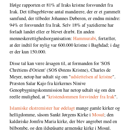
Ifølge rapporten er 81% af Iraks kristne forsvundet fra
Irak. Det tilbageblevne antal mandæere, der er et gammelt
samfund, der tilbeder Johannes Døberen, er endnu mindre:
94% er forsvundet fra Irak. Selv 18% af yazidierne har
forladt landet eller er blevet dræbt. En anden
menneskerettighedsorganisation:
Hammurabi
, fortæller,
at der indtil for nylig var 600.000 kristne i Baghdad; i dag
er der kun 150.000.
Disse tal kan være årsagen til, at formanden for 'SOS
Chrétiens d'Orient' (SOS Østens Kristne), Charles de
Meyer, netop har udtalt sig om "
udslettelsen af kristne
".
Præsten Salar Kajo fra kirkernes Ninive
Genopbygningskommission har netop udtalt sig om den
reelle mulighed, at "
kristendommen forsvinder fra Irak
".
Islamiske ekstremister har ødelagt
mange gamle kirker og
helligdomme, såsom Sankt Jørgens Kirke i
Mosul
; den
kaldæiske Jomfru Maria kirke, der blev angrebet med en
bilbombe, og den ildspåsatte armenske kirke i Mosul.