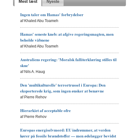
Mest læst
Nyeste
Ingen taler om Hamas' forbrydelser
af Khaled Abu Toameh
Hamas' seneste kneb: at afgive regeringsmagten, men
beholde våbnene
af Khaled Abu Toameh
Australiens regering: 'Moralsk falliterklæring stilles til
skue'
af Nils A. Haug
Den 'multikulturelle' terrortrussel i Europa: Den
eksporterede krig, som ingen ønsker at benævne
af Pierre Rehov
Hierarkiet af acceptable ofre
af Pierre Rehov
Europas energiselvmord: EU indrømmer, at verden
kører på fossile brændstoffer — men ødelægger bevidst