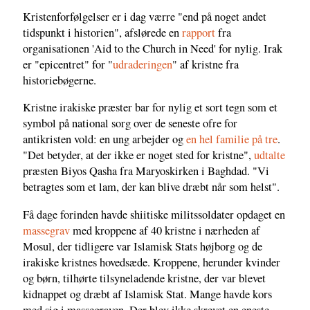
Kristenforfølgelser er i dag værre "end på noget andet
tidspunkt i historien", afslørede en
rapport
fra
organisationen 'Aid to the Church in Need' for nylig. Irak
er "epicentret" for "
udraderingen
" af kristne fra
historiebøgerne.
Kristne irakiske præster bar for nylig et sort tegn som et
symbol på national sorg over de seneste ofre for
antikristen vold: en ung arbejder og
en hel familie på tre
.
"Det betyder, at der ikke er noget sted for kristne",
udtalte
præsten Biyos Qasha fra Maryoskirken i Baghdad. "Vi
betragtes som et lam, der kan blive dræbt når som helst".
Få dage forinden havde shiitiske militssoldater opdaget en
massegrav
med kroppene af 40 kristne i nærheden af
Mosul, der tidligere var Islamisk Stats højborg og de
irakiske kristnes hovedsæde. Kroppene, herunder kvinder
og børn, tilhørte tilsyneladende kristne, der var blevet
kidnappet og dræbt af Islamisk Stat. Mange havde kors
med sig i massegraven. Der blev ikke skrevet en eneste