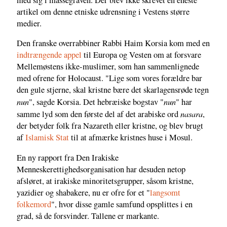
artikel om denne etniske udrensning i Vestens større
medier.
Den franske overrabbiner Rabbi Haim Korsia kom med en
indtrængende appel
til Europa og Vesten om at forsvare
Mellemøstens ikke-muslimer, som han sammenlignede
med ofrene for Holocaust. "Lige som vores forældre bar
den gule stjerne, skal kristne bære det skarlagensrøde tegn
nun
nun
", sagde Korsia. Det hebræiske bogstav "
" har
nasara
samme lyd som den første del af det arabiske ord
,
der betyder folk fra Nazareth eller kristne, og blev brugt
af
Islamisk Stat
til at afmærke kristnes huse i Mosul.
En ny rapport fra Den Irakiske
Menneskerettighedsorganisation har desuden netop
afsløret, at irakiske minoritetsgrupper, såsom kristne,
yazidier og shabakere, nu er ofre for et "
langsomt
folkemord
", hvor disse gamle samfund opsplittes i en
grad, så de forsvinder. Tallene er markante.