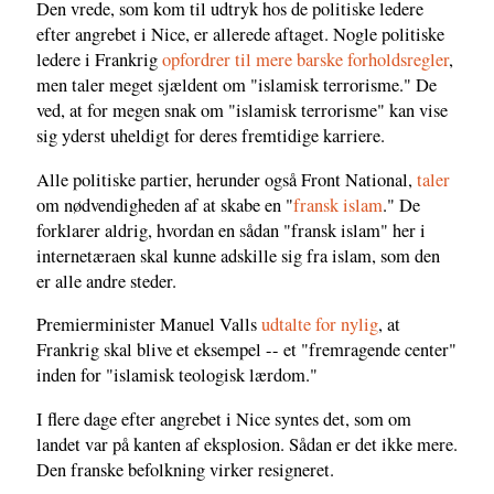
Den vrede, som kom til udtryk hos de politiske ledere
efter angrebet i Nice, er allerede aftaget. Nogle politiske
ledere i Frankrig
opfordrer til mere barske forholdsregler
,
men taler meget sjældent om "islamisk terrorisme." De
ved, at for megen snak om "islamisk terrorisme" kan vise
sig yderst uheldigt for deres fremtidige karriere.
Alle politiske partier, herunder også Front National,
taler
om nødvendigheden af at skabe en "
fransk islam
." De
forklarer aldrig, hvordan en sådan "fransk islam" her i
internetæraen skal kunne adskille sig fra islam, som den
er alle andre steder.
Premierminister Manuel Valls
udtalte for nylig
, at
Frankrig skal blive et eksempel -- et "fremragende center"
inden for "islamisk teologisk lærdom."
I flere dage efter angrebet i Nice syntes det, som om
landet var på kanten af eksplosion. Sådan er det ikke mere.
Den franske befolkning virker resigneret.