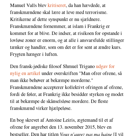
Manuel Valls blev
kritiseret
, da han hævdede, at
franskmændene skal lære at leve med terrorisme.
Kritikerne af dette synspunkt er nu sjældnere.
Franskmændene fornemmer, at islam i Frankrig er
kommet for at blive. De indser, at risikoen for opstande i
lovløse zoner er enorm, og at alle i ansvarsfulde stillinger
tænker og handler, som om det er for sent at ændre kurs.
Frygten hænger i luften.
Den fransk-jødiske filosof Shmuel Trigano
udgav for
nylig en artikel
under overskriften "Man ofrer ofrene, så
man ikke behøver at bekæmpe morderne."
Franskmændene accepterer kollektivt ofringen af ofrene,
fordi de føler, at Frankrig ikke besidder styrken og modet
til at bekæmpe de skånselsløse mordere. De fleste
franskmænd virker hjælpeløse.
En bog skrevet af Antoine Leiris, ægtemand til et af
ofrene for angrebet den 13. november 2015, blev en
Vous n'aurez pas ma haine
bestseller. Den har titlen
[I vil