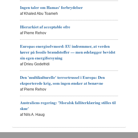
Ingen taler om Hamas' forbrydelser
af Khaled Abu Toameh
Hierarkiet af acceptable ofre
af Pierre Rehov
Europas energiselvmord: EU indrømmer, at verden
kører på fossile brændstoffer — men ødelægger bevidst
sin egen energiforsyning
af Drieu Godefridi
Den 'multikulturelle' terrortrussel i Europa: Den
eksporterede krig, som ingen ønsker at benævne
af Pierre Rehov
Australiens regering: 'Moralsk falliterklæring stilles til
skue'
af Nils A. Haug