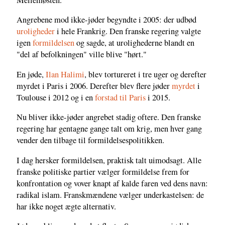
Angrebene mod ikke-jøder begyndte i 2005: der udbød
uroligheder
i hele Frankrig. Den franske regering valgte
igen
formildelsen
og sagde, at urolighederne blandt en
"del af befolkningen" ville blive "hørt."
En jøde,
Ilan Halimi
, blev tortureret i tre uger og derefter
myrdet i Paris i 2006. Derefter blev flere jøder
myrdet
i
Toulouse i 2012 og i en
forstad til Paris
i 2015.
Nu bliver ikke-jøder angrebet stadig oftere. Den franske
regering har gentagne gange talt om krig, men hver gang
vender den tilbage til formildelsespolitikken.
I dag hersker formildelsen, praktisk talt uimodsagt. Alle
franske politiske partier vælger formildelse frem for
konfrontation og vover knapt af kalde faren ved dens navn:
radikal islam. Franskmændene vælger underkastelsen: de
har ikke noget ægte alternativ.