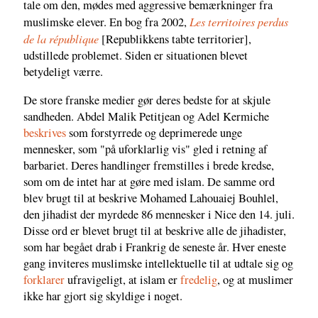
tale om den, mødes med aggressive bemærkninger fra
Les territoires perdus
muslimske elever. En bog fra 2002,
de la république
[Republikkens tabte territorier],
udstillede problemet. Siden er situationen blevet
betydeligt værre.
De store franske medier gør deres bedste for at skjule
sandheden. Abdel Malik Petitjean og Adel Kermiche
beskrives
som forstyrrede og deprimerede unge
mennesker, som "på uforklarlig vis" gled i retning af
barbariet. Deres handlinger fremstilles i brede kredse,
som om de intet har at gøre med islam. De samme ord
blev brugt til at beskrive Mohamed Lahouaiej Bouhlel,
den jihadist der myrdede 86 mennesker i Nice den 14. juli.
Disse ord er blevet brugt til at beskrive alle de jihadister,
som har begået drab i Frankrig de seneste år. Hver eneste
gang inviteres muslimske intellektuelle til at udtale sig og
forklarer
ufravigeligt, at islam er
fredelig
, og at muslimer
ikke har gjort sig skyldige i noget.