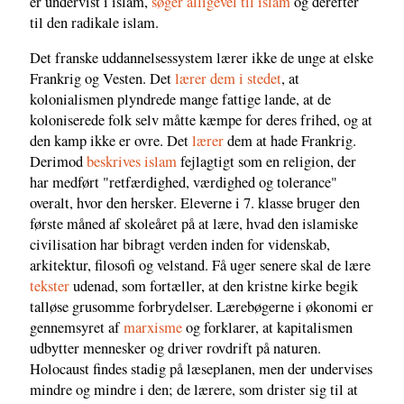
er undervist i islam,
søger alligevel til islam
og derefter
til den radikale islam.
Det franske uddannelsessystem lærer ikke de unge at elske
Frankrig og Vesten. Det
lærer dem i stedet
, at
kolonialismen plyndrede mange fattige lande, at de
koloniserede folk selv måtte kæmpe for deres frihed, og at
den kamp ikke er ovre. Det
lærer
dem at hade Frankrig.
Derimod
beskrives islam
fejlagtigt som en religion, der
har medført "retfærdighed, værdighed og tolerance"
overalt, hvor den hersker. Eleverne i 7. klasse bruger den
første måned af skoleåret på at lære, hvad den islamiske
civilisation har bibragt verden inden for videnskab,
arkitektur, filosofi og velstand. Få uger senere skal de lære
tekster
udenad, som fortæller, at den kristne kirke begik
talløse grusomme forbrydelser. Lærebøgerne i økonomi er
gennemsyret af
marxisme
og forklarer, at kapitalismen
udbytter mennesker og driver rovdrift på naturen.
Holocaust findes stadig på læseplanen, men der undervises
mindre og mindre i den; de lærere, som drister sig til at