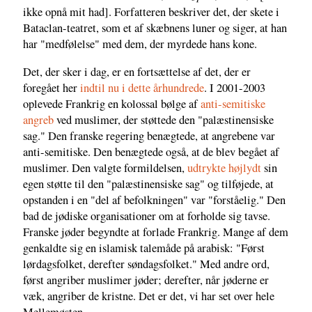
ikke opnå mit had]. Forfatteren beskriver det, der skete i
Bataclan-teatret, som et af skæbnens luner og siger, at han
har "medfølelse" med dem, der myrdede hans kone.
Det, der sker i dag, er en fortsættelse af det, der er
foregået her
indtil nu i dette århundrede
. I 2001-2003
oplevede Frankrig en kolossal bølge af
anti-semitiske
angreb
ved muslimer, der støttede den "palæstinensiske
sag." Den franske regering benægtede, at angrebene var
anti-semitiske. Den benægtede også, at de blev begået af
muslimer. Den valgte formildelsen,
udtrykte højlydt
sin
egen støtte til den "palæstinensiske sag" og tilføjede, at
opstanden i en "del af befolkningen" var "forståelig." Den
bad de jødiske organisationer om at forholde sig tavse.
Franske jøder begyndte at forlade Frankrig. Mange af dem
genkaldte sig en islamisk talemåde på arabisk: "Først
lørdagsfolket, derefter søndagsfolket." Med andre ord,
først angriber muslimer jøder; derefter, når jøderne er
væk, angriber de kristne. Det er det, vi har set over hele
Mellemøsten.