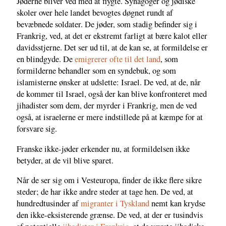
Jøderne bliver ved med at flygte. Synagoger og jødiske
skoler over hele landet bevogtes døgnet rundt af
bevæbnede soldater. De jøder, som stadig befinder sig i
Frankrig, ved, at det er ekstremt farligt at bære kalot eller
davidsstjerne. Det ser ud til, at de kan se, at formildelse er
en blindgyde. De
emigrerer ofte til det land
, som
formilderne behandler som en syndebuk, og som
islamisterne ønsker at udslette: Israel. De ved, at de, når
de kommer til Israel, også der kan blive konfronteret med
jihadister som dem, der myrder i Frankrig, men de ved
også, at israelerne er mere indstillede på at kæmpe for at
forsvare sig.
Franske ikke-jøder erkender nu, at formildelsen ikke
betyder, at de vil blive sparet.
Når de ser sig om i Vesteuropa, finder de ikke flere sikre
steder; de har ikke andre steder at tage hen. De ved, at
hundredtusinder af
migranter i Tyskland
nemt kan krydse
den ikke-eksisterende grænse. De ved, at der er tusindvis