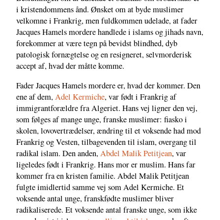
i kristendommens ånd. Ønsket om at byde muslimer
velkomne i Frankrig, men fuldkommen udelade, at fader
Jacques Hamels mordere handlede i islams og jihads navn,
forekommer at være tegn på bevidst blindhed, dyb
patologisk fornægtelse og en resigneret, selvmorderisk
accept af, hvad der måtte komme.
Fader Jacques Hamels mordere er, hvad der kommer. Den
ene af dem,
Adel Kermiche
, var født i Frankrig af
immigrantforældre fra Algeriet. Hans vej ligner den vej,
som følges af mange unge, franske muslimer: fiasko i
skolen, lovovertrædelser, ændring til et voksende had mod
Frankrig og Vesten, tilbagevenden til islam, overgang til
radikal islam. Den anden,
Abdel Malik Petitjean
, var
ligeledes født i Frankrig. Hans mor er muslim. Hans far
kommer fra en kristen familie. Abdel Malik Petitjean
fulgte imidlertid samme vej som Adel Kermiche. Et
voksende antal unge, franskfødte muslimer bliver
radikaliserede. Et voksende antal franske unge, som ikke