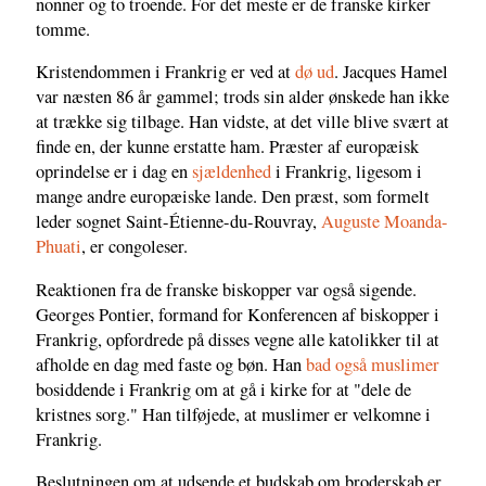
nonner og to troende. For det meste er de franske kirker
tomme.
Kristendommen i Frankrig er ved at
dø ud
. Jacques Hamel
var næsten 86 år gammel; trods sin alder ønskede han ikke
at trække sig tilbage. Han vidste, at det ville blive svært at
finde en, der kunne erstatte ham. Præster af europæisk
oprindelse er i dag en
sjældenhed
i Frankrig, ligesom i
mange andre europæiske lande. Den præst, som formelt
leder sognet Saint-Étienne-du-Rouvray,
Auguste Moanda-
Phuati
, er congoleser.
Reaktionen fra de franske biskopper var også sigende.
Georges Pontier, formand for Konferencen af biskopper i
Frankrig, opfordrede på disses vegne alle katolikker til at
afholde en dag med faste og bøn. Han
bad også muslimer
bosiddende i Frankrig om at gå i kirke for at "dele de
kristnes sorg." Han tilføjede, at muslimer er velkomne i
Frankrig.
Beslutningen om at udsende et budskab om broderskab er