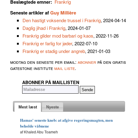
Beslægtede emner:
Frankrig
Seneste artikler af
Guy Millière
Den hastigt voksende trussel i Frankrig
, 2024-04-14
Daglig jihad i Frankrig
, 2024-01-07
Frankrig glider mod barbari og kaos
, 2022-11-26
Frankrig er farlig for jøder
, 2022-07-10
Frankrig er stadig under angreb
, 2021-01-03
modtag den seneste per email:
abonner
på den gratis
gatestone institute
mail liste
.
ABONNER PÅ MAILLISTEN
Mest læst
Nyeste
Hamas' seneste kneb: at afgive regeringsmagten, men
beholde våbnene
af Khaled Abu Toameh