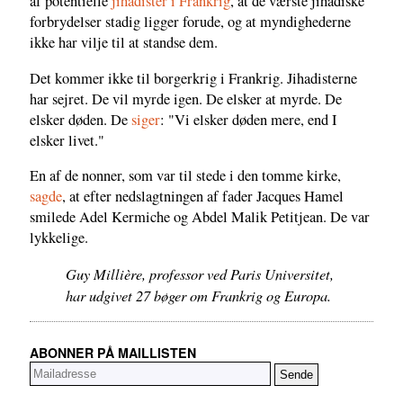
af potentielle
jihadister i Frankrig
, at de værste jihadiske
forbrydelser stadig ligger forude, og at myndighederne
ikke har vilje til at standse dem.
Det kommer ikke til borgerkrig i Frankrig. Jihadisterne
har sejret. De vil myrde igen. De elsker at myrde. De
elsker døden. De
siger
: "Vi elsker døden mere, end I
elsker livet."
En af de nonner, som var til stede i den tomme kirke,
sagde
, at efter nedslagtningen af fader Jacques Hamel
smilede Adel Kermiche og Abdel Malik Petitjean. De var
lykkelige.
Guy Millière, professor ved Paris Universitet,
har udgivet 27 bøger om Frankrig og Europa.
ABONNER PÅ MAILLISTEN