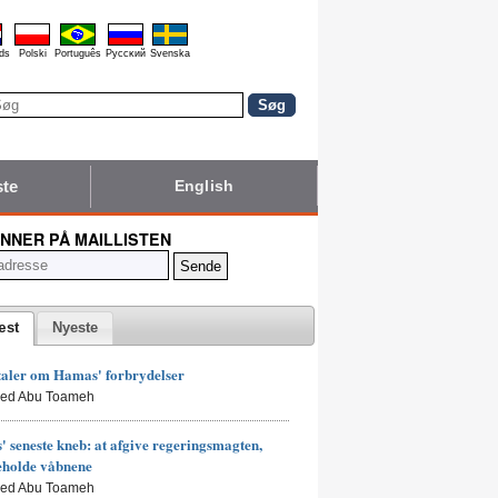
ds
Polski
Português
Pyccĸий
Svenska
ste
English
NNER PÅ MAILLISTEN
æst
Nyeste
taler om Hamas' forbrydelser
led Abu Toameh
 seneste kneb: at afgive regeringsmagten,
eholde våbnene
led Abu Toameh