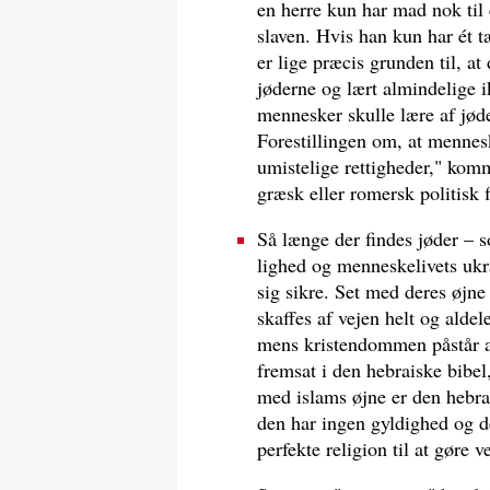
en herre kun har mad nok til é
slaven. Hvis han kun har ét t
er lige præcis grunden til, at
jøderne og lært almindelige i
mennesker skulle lære af jøder
Forestillingen om, at mennesk
umistelige rettigheder," komm
græsk eller romersk politisk f
Så længe der findes jøder – so
lighed og menneskelivets ukr
sig sikre. Set med deres øjne
skaffes af vejen helt og aldel
mens kristendommen påstår at 
fremsat i den hebraiske bibel
med islams øjne er den hebrai
den har ingen gyldighed og de
perfekte religion til at gøre ve