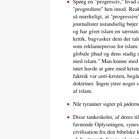
Spørg en "progressiv," hvad d
"progrediere" hen imod. Reak
så mærkeligt, at "progressive
journalister ustandselig bøje
og har givet islam en særsta
kritik, bagvasker dem der ta
som reklamepresse for islam: 
globale jihad og dens stadig 
med islam." Man kunne med la
intet havde at gøre med kri
faktisk var
anti
-kristen, beg
doktriner. Ingen ytrer noget s
af islam.
Når tyranner sigter på jøderne
Disse tankeskoler, af deres t
favnende Oplysningen, synes bl
civilisation fra den bibelske