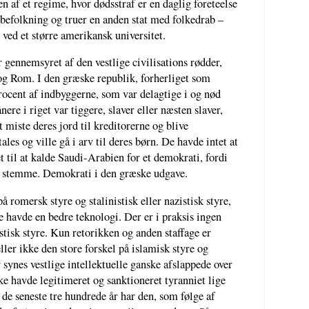
en af et regime, hvor dødsstraf er en daglig foreteelse
befolkning og truer en anden stat med folkedrab –
 ved et større amerikansk universitet.
 gennemsyret af den vestlige civilisations rødder,
g Rom. I den græske republik, forherliget som
rocent af indbyggerne, som var delagtige i og nød
ere i riget var tiggere, slaver eller næsten slaver,
t miste deres jord til kreditorerne og blive
les og ville gå i arv til deres børn. De havde intet at
et til at kalde Saudi-Arabien for et demokrati, fordi
n stemme. Demokrati i den græske udgave.
på romersk styre og stalinistisk eller nazistisk styre,
ne havde en bedre teknologi. Der er i praksis ingen
stisk styre. Kun retorikken og anden staffage er
eller ikke den store forskel på islamisk styre og
or synes vestlige intellektuelle ganske afslappede over
ke havde legitimeret og sanktioneret tyranniet lige
 de seneste tre hundrede år har den, som følge af