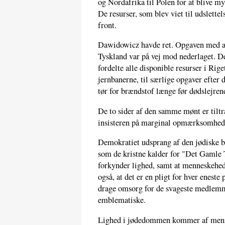
og Nordafrika til Polen for at blive myr
De resurser, som blev viet til udslettel
front.
Dawidowicz havde ret. Opgaven med at u
Tyskland var på vej mod nederlaget. D
fordelte alle disponible resurser i Rige
jernbanerne, til særlige opgaver efter 
tør for brændstof længe før dødslejren
De to sider af den samme mønt er tiltr
insisteren på marginal opmærksomhed,
Demokratiet udsprang af den jødiske bi
som de kristne kalder for "Det Gamle
forkynder lighed, samt at menneskehede
også, at det er en pligt for hver eneste
drage omsorg for de svageste medlemm
emblematiske.
Lighed i jødedommen kommer af menne