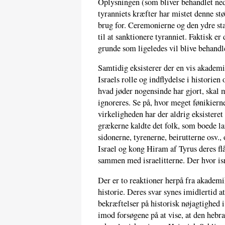
Oplysningen (som bliver behandlet neden
tyranniets kræfter har mistet denne stø
brug for. Ceremonierne og den ydre sta
til at sanktionere tyranniet. Faktisk er
grunde som ligeledes vil blive behandle
Samtidig eksisterer der en vis akademis
Israels rolle og indflydelse i historie
hvad jøder nogensinde har gjort, skal 
ignoreres. Se på, hvor meget fønikierne
virkeligheden har der aldrig eksisteret 
grækerne kaldte det folk, som boede la
sidonerne, tyrenerne, beirutterne osv.,
Israel og kong Hiram af Tyrus deres fl
sammen med israelitterne. Der hvor is
Der er to reaktioner herpå fra akademik
historie. Deres svar synes imidlertid 
bekræftelser på historisk nøjagtighed 
imod forsøgene på at vise, at den hebra