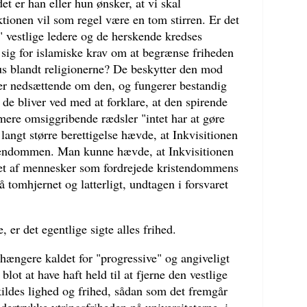
et er han eller hun ønsker, at vi skal
tionen vil som regel være en tom stirren. Er det
" vestlige ledere og de herskende kredses
r sig for islamiske krav om at begrænse friheden
tus blandt religionerne? De beskytter den mod
ler nedsættende om den, og fungerer bestandig
de bliver ved med at forklare, at den spirende
mere omsiggribende rædsler "intet har at gøre
ngt større berettigelse hævde, at Inkvisitionen
stendommen. Man kunne hævde, at Inkvisitionen
ået af mennesker som fordrejede kristendommens
å tomhjernet og latterligt, undtagen i forsvaret
, er det egentlige sigte alles frihed.
ilhængere kaldet for "progressive" og angiveligt
ot at have haft held til at fjerne den vestlige
 kildes lighed og frihed, sådan som det fremgår