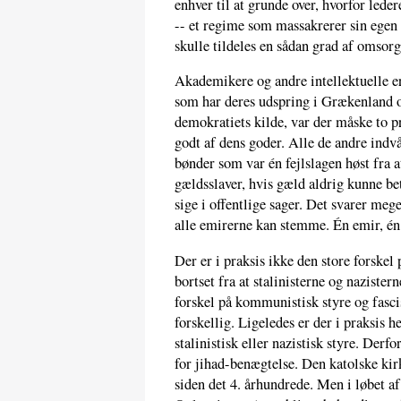
enhver til at grunde over, hvorfor leder
-- et regime som massakrerer sin egen 
skulle tildeles en sådan grad af omsorg
Akademikere og andre intellektuelle er
som har deres udspring i Grækenland o
demokratiets kilde, var der måske to p
godt af dens goder. Alle de andre indvån
bønder som var én fejlslagen høst fra a
gældsslaver, hvis gæld aldrig kunne beta
sige i offentlige sager. Det svarer meg
alle emirerne kan stemme. Én emir, é
Der er i praksis ikke den store forskel 
bortset fra at stalinisterne og nazister
forskel på kommunistisk styre og fasci
forskellig. Ligeledes er der i praksis h
stalinistisk eller nazistisk styre. Derf
for jihad-benægtelse. Den katolske kir
siden det 4. århundrede. Men i løbet af