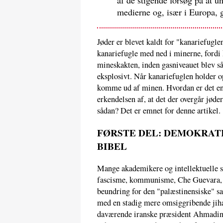
af de stigende forsøg på at un
medierne og, især i Europa, 
Jøder er blevet kaldt for "kanariefugl
kanariefugle med ned i minerne, fordi 
mineskakten, inden gasniveauet blev så
eksplosivt. Når kanariefuglen holder o
komme ud af minen. Hvordan er det en
erkendelsen af, at det der overgår jøder
sådan? Det er emnet for denne artikel.
FØRSTE DEL: DEMOKRAT
BIBEL
Mange akademikere og intellektuelle sy
fascisme, kommunisme, Che Guevara, "
beundring for den "palæstinensiske" sa
med en stadig mere omsiggribende jiha
daværende iranske præsident Ahmadinej