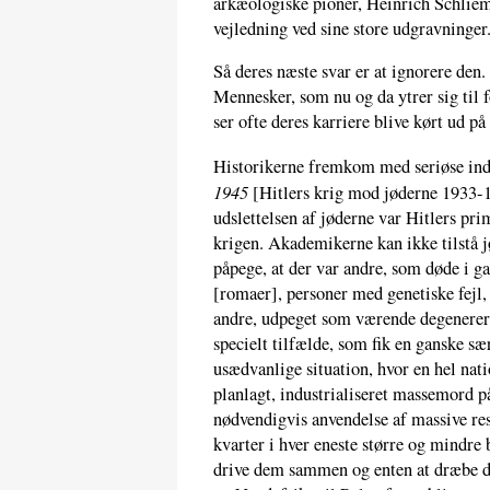
arkæologiske pioner, Heinrich Schliem
vejledning ved sine store udgravninger
Så deres næste svar er at ignorere den.
Mennesker, som nu og da ytrer sig til f
ser ofte deres karriere blive kørt ud på 
Historikerne fremkom med seriøse in
1945
[Hitlers krig mod jøderne 1933-1
udslettelsen af jøderne var Hitlers pr
krigen. Akademikerne kan ikke tilstå jø
påpege, at der var andre, som døde i g
[romaer], personer med genetiske fejl
andre, udpeget som værende degenerere
specielt tilfælde, som fik en ganske 
usædvanlige situation, hvor en hel nat
planlagt, industrialiseret massemord på 
nødvendigvis anvendelse af massive resu
kvarter i hver eneste større og mindre 
drive dem sammen og enten at dræbe de