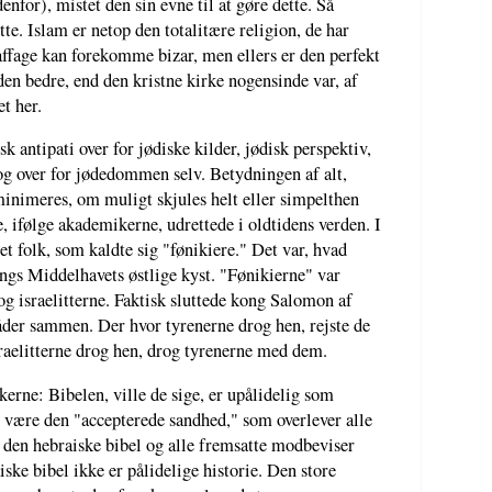
for), mistet den sin evne til at gøre dette. Så
tte. Islam er netop den totalitære religion, de har
ffage kan forekomme bizar, men ellers er den perfekt
 den bedre, end den kristne kirke nogensinde var, af
t her.
k antipati over for jødiske kilder, jødisk perspektiv,
n og over for jødedommen selv. Betydningen af alt,
minimeres, om muligt skjules helt eller simpelthen
, ifølge akademikerne, udrettede i oldtidens verden. I
et folk, som kaldte sig "fønikiere." Det var, hvad
ngs Middelhavets østlige kyst. "Fønikierne" var
 og israelitterne. Faktisk sluttede kong Salomon af
åder sammen. Der hvor tyrenerne drog hen, rejste de
raelitterne drog hen, drog tyrenerne med dem.
erne: Bibelen, ville de sige, er upålidelig som
at være den "accepterede sandhed," som overlever alle
i den hebraiske bibel og alle fremsatte modbeviser
iske bibel ikke er pålidelige historie. Den store