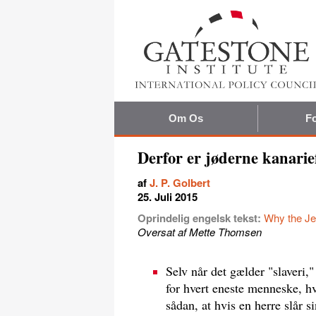
Om Os
Fo
Derfor er jøderne kanarie
af
J. P. Golbert
25. Juli 2015
Oprindelig engelsk tekst:
Why the Je
Oversat af Mette Thomsen
Selv når det gælder "slaveri,"
for hvert eneste menneske, hvi
sådan, at hvis en herre slår s