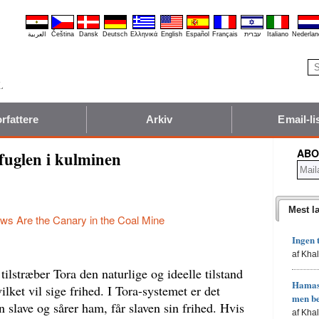
العربية
Čeština
Dansk
Deutsch
Ελληνικά
English
Español
Français
עברית
Italiano
Nederlan
rfattere
Arkiv
Email-li
ABO
fuglen i kulminen
Mest l
ws Are the Canary in the Coal Mine
Ingen 
af Kha
 tilstræber Tora den naturlige og ideelle tilstand
Hamas'
lket vil sige frihed. I Tora-systemet er det
men b
in slave og sårer ham, får slaven sin frihed. Hvis
af Kha