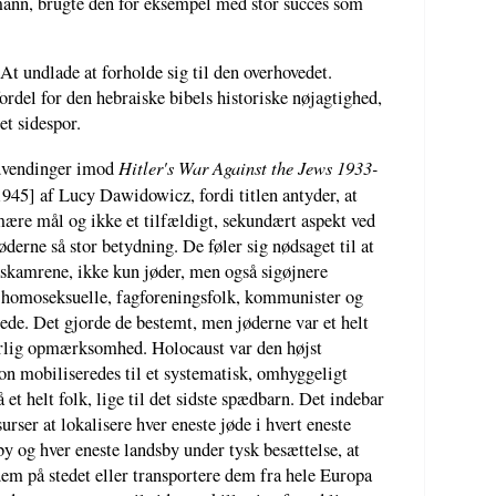
ann, brugte den for eksempel med stor succes som
.
 At undlade at forholde sig til den overhovedet.
ordel for den hebraiske bibels historiske nøjagtighed,
et sidespor.
Hitler's War Against the Jews 1933-
dvendinger imod
945] af Lucy Dawidowicz, fordi titlen antyder, at
imære mål og ikke et tilfældigt, sekundært aspekt ved
derne så stor betydning. De føler sig nødsaget til at
askamrene, ikke kun jøder, men også sigøjnere
, homoseksuelle, fagforeningsfolk, kommunister og
de. Det gjorde de bestemt, men jøderne var et helt
særlig opmærksomhed. Holocaust var den højst
ion mobiliseredes til et systematisk, omhyggeligt
et helt folk, lige til det sidste spædbarn. Det indebar
rser at lokalisere hver eneste jøde i hvert eneste
by og hver eneste landsby under tysk besættelse, at
m på stedet eller transportere dem fra hele Europa