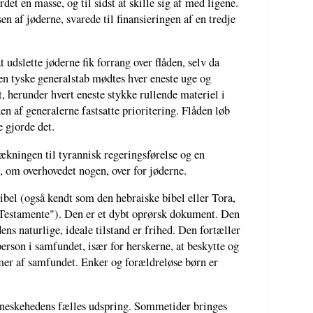
det en masse, og til sidst at skille sig af med ligene.
sen af jøderne, svarede til finansieringen af en tredje
dslette jøderne fik forrang over flåden, selv da
en tyske generalstab mødtes hver eneste uge og
t, herunder hvert eneste stykke rullende materiel i
den af generalerne fastsatte prioritering. Flåden løb
e gjorde det.
ækningen til tyrannisk regeringsførelse og en
 om overhovedet nogen, over for jøderne.
bel (også kendt som den hebraiske bibel eller Tora,
 Testamente"). Den er et dybt oprørsk dokument. Den
ns naturlige, ideale tilstand er frihed. Den fortæller
 person i samfundet, især for herskerne, at beskytte og
er af samfundet. Enker og forældreløse børn er
skehedens fælles udspring. Sommetider bringes