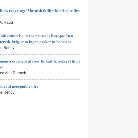
liens regering: 'Moralsk falliterklæring stilles
e'
 A. Haug
ultikulturelle' terrortrussel i Europa: Den
terede krig, som ingen ønsker at benævne
rre Rehov
nensiske ledere afviser fortsat Israels ret til at
ere
led Abu Toameh
kiet af acceptable ofre
rre Rehov