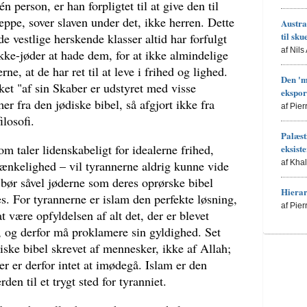
n person, er han forpligtet til at give den til
æppe, sover slaven under det, ikke herren. Dette
Austra
til sku
 de vestlige herskende klasser altid har forfulgt
af Nils
kke-jøder at hade dem, for at ikke almindelige
ne, at de har ret til at leve i frihed og lighed.
Den 'm
et "af sin Skaber er udstyret med visse
ekspor
er fra den jødiske bibel, så afgjort ikke fra
af Pie
ilosofi.
Palæsti
m taler lidenskabeligt for idealerne frihed,
eksist
ænkelighed – vil tyrannerne aldrig kunne vide
af Kha
 bør såvel jøderne som deres oprørske bibel
Hierar
es. For tyrannerne er islam den perfekte løsning,
af Pie
være opfyldelsen af alt det, der er blevet
, og derfor må proklamere sin gyldighed. Set
ske bibel skrevet af mennesker, ikke af Allah;
r er derfor intet at imødegå. Islam er den
rden til et trygt sted for tyranniet.