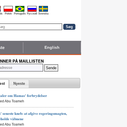
ds
Polski
Português
Pyccĸий
Svenska
ste
English
NNER PÅ MAILLISTEN
æst
Nyeste
taler om Hamas' forbrydelser
led Abu Toameh
 seneste kneb: at afgive regeringsmagten,
eholde våbnene
led Abu Toameh