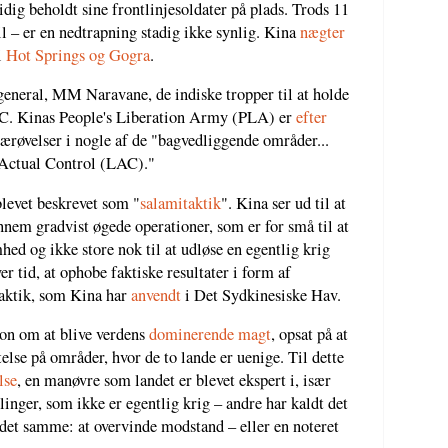
ig beholdt sine frontlinjesoldater på plads. Trods 11
il – er en nedtrapning stadig ikke synlig. Kina
nægter
i
Hot Springs og Gogra
.
eneral, MM Naravane, de indiske tropper til at holde
LAC. Kinas People's Liberation Army (PLA) er
efter
ærøvelser i nogle af de "bagvedliggende områder...
 Actual Control (LAC)."
levet beskrevet som "
salamitaktik
". Kina ser ud til at
nnem gradvist øgede operationer, som er for små til at
ed og ikke store nok til at udløse en egentlig krig
er tid, at ophobe faktiske resultater i form af
taktik, som Kina har
anvendt
i Det Sydkinesiske Hav.
ion om at blive verdens
dominerende magt
, opsat på at
else på områder, hvor de to lande er uenige. Til dette
lse
, en manøvre som landet er blevet ekspert i, især
nger, som ikke er egentlig krig – andre har kaldt det
 det samme: at overvinde modstand – eller en noteret