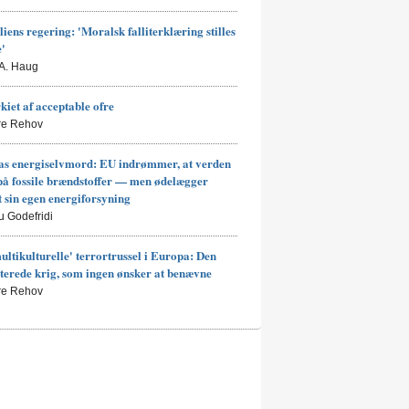
liens regering: 'Moralsk falliterklæring stilles
e'
 A. Haug
kiet af acceptable ofre
rre Rehov
s energiselvmord: EU indrømmer, at verden
på fossile brændstoffer — men ødelægger
t sin egen energiforsyning
u Godefridi
ultikulturelle' terrortrussel i Europa: Den
terede krig, som ingen ønsker at benævne
rre Rehov