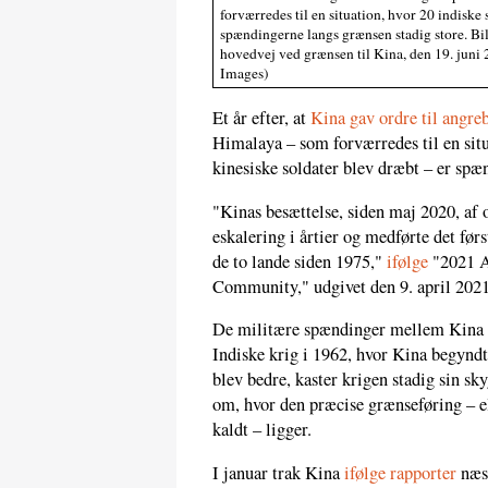
forværredes til en situation, hvor 20 indiske 
spændingerne langs grænsen stadig store. Bi
hovedvej ved grænsen til Kina, den 19. juni
Images)
Et år efter, at
Kina gav ordre til angre
Himalaya – som forværredes til en situ
kinesiske soldater blev dræbt – er spæ
"Kinas besættelse, siden maj 2020, af
eskalering i årtier og medførte det 
de to lande siden 1975,"
ifølge
"2021 An
Community," udgivet den 9. april 2021 
De militære spændinger mellem Kina og
Indiske krig i 1962, hvor Kina begyndt
blev bedre, kaster krigen stadig sin sky
om, hvor den præcise grænseføring – e
kaldt – ligger.
I januar trak Kina
ifølge rapporter
næst