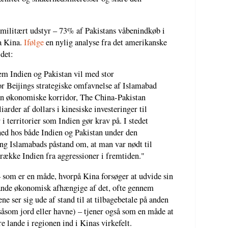
 militært udstyr – 73% af Pakistans våbenindkøb i
a Kina.
Ifølge
en nylig analyse fra det amerikanske
det:
em Indien og Pakistan vil med stor
or Beijings strategiske omfavnelse af Islamabad
Den økonomiske korridor, The China-Pakistan
rder af dollars i kinesiske investeringer til
 i territorier som Indien gør krav på. I stedet
nhed hos både Indien og Pakistan under den
ing Islamabads påstand om, at man var nødt til
krække Indien fra aggressioner i fremtiden."
– som er en måde, hvorpå Kina forsøger at udvide sin
 lande økonomisk afhængige af det, ofte gennem
ne ser sig ude af stand til at tilbagebetale på anden
 såsom jord eller havne) – tjener også som en måde at
e lande i regionen ind i Kinas virkefelt.