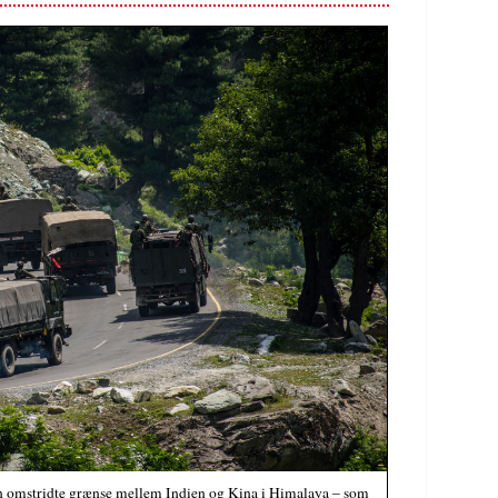
 den omstridte grænse mellem Indien og Kina i Himalaya – som