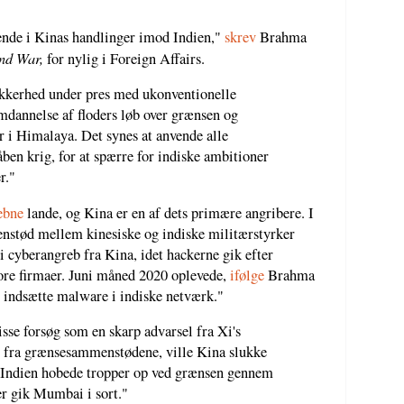
dende i Kinas handlinger imod Indien,"
skrev
Brahma
and War,
for nylig i Foreign Affairs.
sikkerhed under pres med ukonventionelle
mdannelse af floders løb over grænsen og
er i Himalaya. Det synes at anvende alle
åben krig, for at spærre for indiske ambitioner
r."
ebne
lande, og Kina er en af dets primære angribere. I
enstød mellem kinesiske og indiske militærstyrker
i cyberangreb fra Kina, idet hackerne gik efter
tore firmaer. Juni måned 2020 oplevede,
ifølge
Brahma
t indsætte malware i indiske netværk."
sse forsøg som en skarp advarsel fra Xi's
ig fra grænsesammenstødene, ville Kina slukke
t. Indien hobede tropper op ved grænsen gennem
er gik Mumbai i sort."