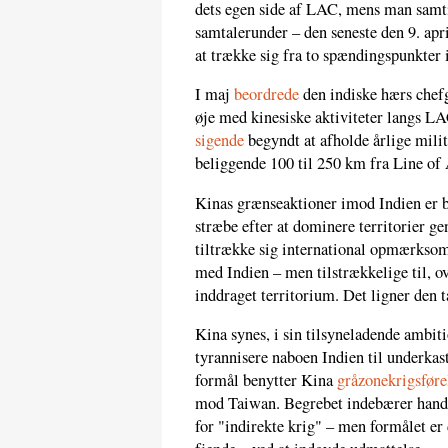
dets egen side af LAC, mens man samtid
samtalerunder – den seneste den 9. apr
at trække sig fra to spændingspunkter 
I maj
beordrede
den indiske hærs chefg
øje med kinesiske aktiviteter langs 
sigende
begyndt at afholde årlige milit
beliggende 100 til 250 km fra Line of
Kinas grænseaktioner imod Indien er b
stræbe efter at dominere territorier ge
tiltrække sig international opmærksomh
med Indien – men tilstrækkelige til, ov
inddraget territorium. Det ligner den 
Kina synes, i sin tilsyneladende ambit
tyrannisere naboen Indien til underkast
formål benytter Kina
gråzonekrigsføre
mod Taiwan. Begrebet indebærer handli
for "indirekte krig" – men formålet er