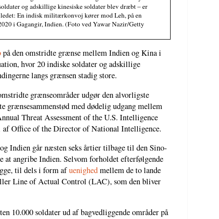
soldater og adskillige kinesiske soldater blev dræbt – er
lledet: En indisk militærkonvoj kører mod Leh, på en
 2020 i Gagangir, Indien. (Foto ved Yawar Nazir/Getty
b
på den omstridte grænse mellem Indien og Kina i
ation, hvor 20 indiske soldater og adskillige
ndingerne langs grænsen stadig store.
 omstridte grænseområder udgør den alvorligste
første grænsesammenstød med dødelig udgang mellem
nual Threat Assessment of the U.S. Intelligence
af Office of the Director of National Intelligence.
 Indien går næsten seks årtier tilbage til den Sino-
e at angribe Indien. Selvom forholdet efterfølgende
gge, til dels i form af
uenighed
mellem de to lande
ller Line of Actual Control (LAC), som den bliver
en 10.000 soldater ud af bagvedliggende områder på