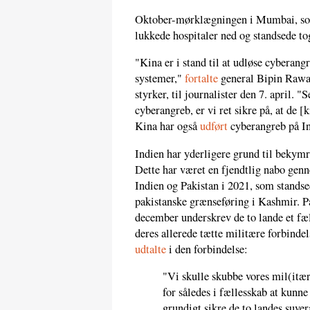
Oktober-mørklægningen i Mumbai, s
lukkede hospitaler ned og standsede to
"Kina er i stand til at udløse cyberang
systemer,"
fortalte
general Bipin Rawa
styrker, til journalister den 7. april. 
cyberangreb, er vi ret sikre på, at de 
Kina har også
udført
cyberangreb på In
Indien har yderligere grund til bekymr
Dette har været en fjendtlig nabo gen
Indien og Pakistan i 2021, som standse
pakistanske grænseføring i Kashmir. Pa
december underskrev de to lande et fæl
deres allerede tætte militære forbinde
udtalte
i den forbindelse:
"Vi skulle skubbe vores mil(itær
for således i fællesskab at kunne
grundigt sikre de to landes suve