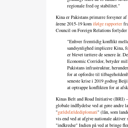
regionale fred og stabilitet."
Kina er Pakistans primære forsyner af
årene 2015-19 kom
ifølge rapporter
fr
Council on Foreign Relations forlyder 
"Enhver fremtidig konflikt mell
sandsynlighed implicere Kina, f
er blevet tættere de senere år. 
Economic Corridor, betyder millia
Pakistans infrastruktur, herunder
for at opfordre til tilbageholde
seneste krise i 2019 godtog Beij
at optrappe konflikten for at afs
Kinas Belt and Road Initiative (BRI) 
globale indflydelse ved at gøre andre
"
gældsfældediplomati
" (lån, som lande
vis end ved at afgive nationale aktiver
"indkredse" Indien på ved at bringe fler