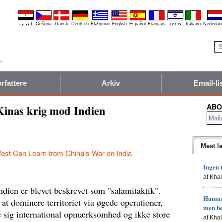
العربية
Čeština
Dansk
Deutsch
Ελληνικά
English
Español
Français
עברית
Italiano
Nederlan
rfattere
Arkiv
Email-li
ABO
Kinas krig mod Indien
Mest l
est Can Learn from China's War on India
Ingen 
af Kha
dien er blevet beskrevet som "salamitaktik".
Hamas'
r at dominere territoriet via øgede operationer,
men b
ke sig international opmærksomhed og ikke store
af Kha