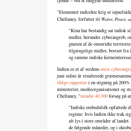
fjende – ved at indgyde udmattelse.
"Elementet indirekte krig er iøjnefal
Water, Peace, 
Chellaney, forfatter til
"Kina har bestandig sat indisk 
midler, herunder cyberangreb, o
gnaven af de omstridte territori
tilgængelige midler, bortset fra 
og ramme indiske kerneinteresse
Indien er et af verdens
mest cyberangr
juni sidste år resulterede grænsesamm
ifølge rapporter
i en stigning på 200% 
ministerier, medieorganisationer og s
Chellaney, "
mindst 40.300
forsøg på a
"Indiske embedsfolk opfattede di
regime: hvis Indien ikke trak s
alt lys i store områder af lande
de følgende måneder, og i oktob