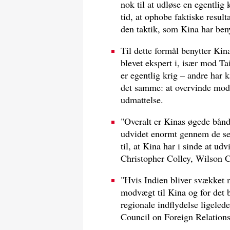
nok til at udløse en egentlig 
tid, at ophobe faktiske result
den taktik, som Kina har ben
Til dette formål benytter Ki
blevet ekspert i, især mod T
er egentlig krig – andre har k
det samme: at overvinde mods
udmattelse.
"Overalt er Kinas øgede bånd
udvidet enormt gennem de sene
til, at Kina har i sinde at u
Christopher Colley, Wilson C
"Hvis Indien bliver svækket 
modvægt til Kina og for det
regionale indflydelse ligeled
Council on Foreign Relations