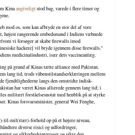
om Kina
angiveligt
stod bag, varede i flere timer og
gene.
reb mod os, som kan afbryde en stor del af vore
t, højest rangerende embedsmand i Indiens væbnede
"Selvom vi forsøger at skabe firewalls imod
[kinesiske hackere] vil bryde igennem disse firewalls."
diens medicinalindustri, især dets vaccineanlæg.
ing på grund af Kinas tætte alliance med Pakistan.
nem lang tid, trods våbenstilstandserklæringen mellem
de fjendtlighederne langs den omstridte indisk-
kistan har været Kinas allierede gennem lang tid; i
les militært forståelsesnotat med henblik på at styrke
lser. Kinas forsvarsminister, general Wei Fenghe,
)-til-mil(itær)-forhold op på et højere niveau,
 håndtere diverse risici og udfordringer,
rænitet og sikkerhedsinteresser og sikre den