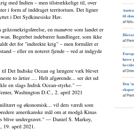
krig med Indien – men tilstrækkelige til, over
ater i form af inddraget territorium. Det ligner
Austra
til sku
yttet i Det Sydkinesiske Hav.
af Nils
na gråzonekrigsførelse, en manøvre som landet er
Hierar
aiwan. Begrebet indebærer handlinger, som ikke
af Pie
aldt det for "indirekte krig" – men formålet er
tand – eller en noteret fjende – ved at indgyde
Europa
kører 
bevids
 til Det Indiske Ocean og længere væk blevet
af Drie
ste to årtier .... Helt afgørende... ser det ud
Den 'm
dvikle en slags Indisk Ocean-styrke." —
ekspor
enter, Washington D.C., 2. april 2021
af Pie
militært og økonomisk... vil dets værdi som
 bredere amerikanske mål om at modgå Kinas
es blive undergravet." — Daniel S. Markey,
, 19. april 2021.